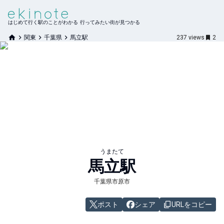
はじめて行く駅のことがわかる 行ってみたい街が見つかる
関東
千葉県
馬立駅
237
views
2
うまたて
馬立
駅
千葉県市原市
ポスト
シェア
URLをコピー