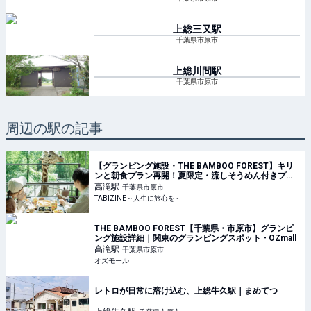
上総三又
駅
千葉県市原市
上総川間
駅
千葉県市原市
周辺の駅の記事
【グランピング施設・THE BAMBOO FOREST】キリ
ンと朝食プラン再開！夏限定・流しそうめん付きプラ
ンも｜千葉県 | TABIZINE～人生に旅心を～
高滝
駅
千葉県市原市
TABIZINE～人生に旅心を～
THE BAMBOO FOREST【千葉県・市原市】グランピ
ング施設詳細｜関東のグランピングスポット - OZmall
高滝
駅
千葉県市原市
オズモール
レトロが日常に溶け込む、上総牛久駅｜まめてつ