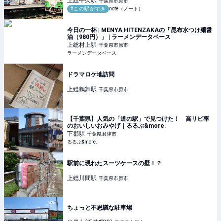
上総牛久
駅
千葉県市原市
#この駅がすき
note（ノート）
今日の一杯 | MENYA HITENZAKAの「昆布水つけ麺醤
油（980円）」 | ラーメンデータベース
上総村上
駅
千葉県市原市
ラーメンデータベース
ドラマロケ地訪問
上総鶴舞
駅
千葉県市原市
【千葉県】人気の「道の駅」で見つけた！ 高リピ率
のおいしいおみやげ｜るるぶ&more.
下郡
駅
千葉県君津市
るるぶ&more.
駅前に現れたスーツケースの壁！？
上総川間
駅
千葉県市原市
ちょっと不思議な駐車場