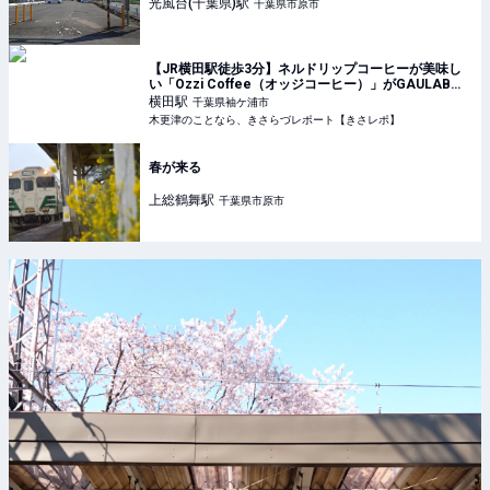
光風台(千葉県)
駅
千葉県市原市
【JR横田駅徒歩3分】ネルドリップコーヒーが美味し
い「Ozzi Coffee（オッジコーヒー）」がGAULAB横
田にて復活！
横田
駅
千葉県袖ケ浦市
木更津のことなら、きさらづレポート【きさレポ】
春が来る
上総鶴舞
駅
千葉県市原市