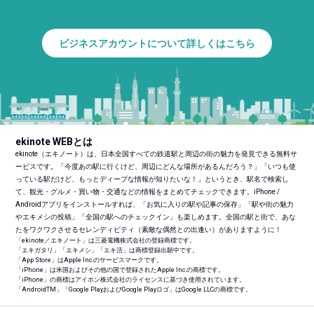
ビジネスアカウントについて詳しくはこちら
ekinote WEBとは
ekinote（エキノート）は、日本全国すべての鉄道駅と周辺の街の魅力を発見できる無料サ
ービスです。「今度あの駅に行くけど、周辺にどんな場所があるんだろう？」「いつも使
っている駅だけど、もっとディープな情報が知りたいな！」というとき、駅名で検索し
て、観光・グルメ・買い物・交通などの情報をまとめてチェックできます。iPhone /
Androidアプリをインストールすれば、「お気に入りの駅や記事の保存」「駅や街の魅力
やエキメシの投稿」「全国の駅へのチェックイン」も楽しめます。全国の駅と街で、あな
たをワクワクさせるセレンディピティ（素敵な偶然との出逢い）がありますように！
「ekinote／エキノート」は三菱電機株式会社の登録商標です。
「エキガタリ」「エキメシ」「エキ活」は商標登録出願中です。
「App Store」はApple Inc.のサービスマークです。
「iPhone」は米国およびその他の国で登録されたApple Inc.の商標です。
「iPhone」の商標はアイホン株式会社のライセンスに基づき使用されています。
「Android
TM
」「Google PlayおよびGoogle Playロゴ」はGoogle LLCの商標です。