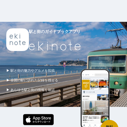
駅と街のガイドブックアプリ
▶ 駅と街の魅力やグルメを投稿
▶ 全国の駅に訪れた記録を残せる
▶ あらゆる駅と街の情報を確認