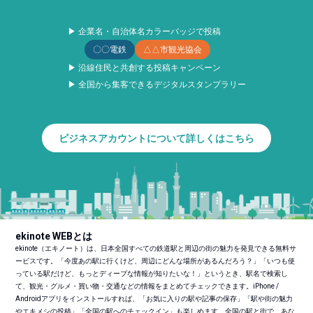
▶ 企業名・自治体名カラーバッジで投稿
〇〇電鉄
△△市観光協会
▶ 沿線住民と共創する投稿キャンペーン
▶ 全国から集客できるデジタルスタンプラリー
ビジネスアカウントについて詳しくはこちら
ekinote WEBとは
ekinote（エキノート）は、日本全国すべての鉄道駅と周辺の街の魅力を発見できる無料サ
ービスです。「今度あの駅に行くけど、周辺にどんな場所があるんだろう？」「いつも使
っている駅だけど、もっとディープな情報が知りたいな！」というとき、駅名で検索し
て、観光・グルメ・買い物・交通などの情報をまとめてチェックできます。iPhone /
Androidアプリをインストールすれば、「お気に入りの駅や記事の保存」「駅や街の魅力
やエキメシの投稿」「全国の駅へのチェックイン」も楽しめます。全国の駅と街で、あな