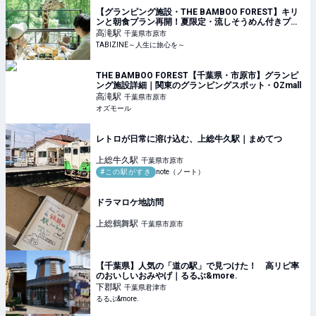
【グランピング施設・THE BAMBOO FOREST】キリ
ンと朝食プラン再開！夏限定・流しそうめん付きプラ
ンも｜千葉県 | TABIZINE～人生に旅心を～
高滝
駅
千葉県市原市
TABIZINE～人生に旅心を～
THE BAMBOO FOREST【千葉県・市原市】グランピ
ング施設詳細｜関東のグランピングスポット - OZmall
高滝
駅
千葉県市原市
オズモール
レトロが日常に溶け込む、上総牛久駅｜まめてつ
上総牛久
駅
千葉県市原市
#この駅がすき
note（ノート）
ドラマロケ地訪問
上総鶴舞
駅
千葉県市原市
【千葉県】人気の「道の駅」で見つけた！ 高リピ率
のおいしいおみやげ｜るるぶ&more.
下郡
駅
千葉県君津市
るるぶ&more.