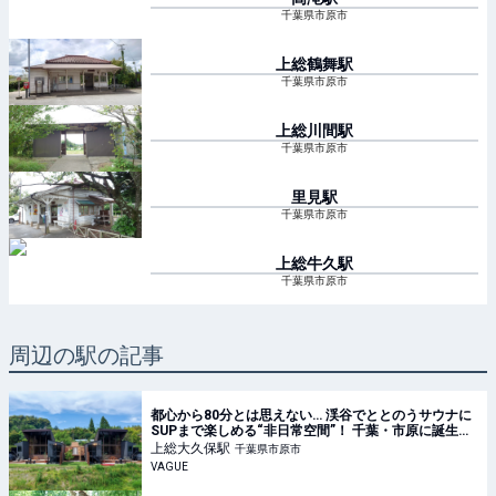
千葉県市原市
上総鶴舞
駅
千葉県市原市
上総川間
駅
千葉県市原市
里見
駅
千葉県市原市
上総牛久
駅
千葉県市原市
周辺の駅の記事
都心から80分とは思えない… 渓谷でととのうサウナに
SUPまで楽しめる“非日常空間”！ 千葉・市原に誕生し
た至れり尽くせりの「一棟貸しヴィラ」とは |
上総大久保
駅
千葉県市原市
VAGUE(ヴァーグ)
VAGUE