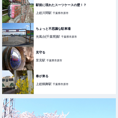
駅前に現れたスーツケースの壁！？
上総川間
駅
千葉県市原市
ちょっと不思議な駐車場
光風台(千葉県)
駅
千葉県市原市
見守る
里見
駅
千葉県市原市
春が来る
上総鶴舞
駅
千葉県市原市