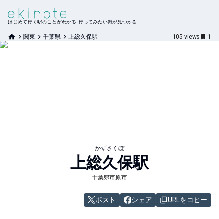
はじめて行く駅のことがわかる 行ってみたい街が見つかる
関東
千葉県
上総久保駅
105
views
1
かずさくぼ
上総久保
駅
千葉県市原市
ポスト
シェア
URLをコピー