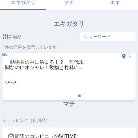
エキガタリ
マチ
エキ
エキガタリ
新着順
1
件の記事を表示しています
「動物園の中に泊まる！？」前代未
聞なのにオシャレ！動物と竹林に囲
まれた”THE BAMBOO
FOREST”で新体験しない？｜千葉
県 - TOTREAT
TOTREAT
1
マチ
ショッピング（日用品）
周辺のコンビニ（NAVITIME）