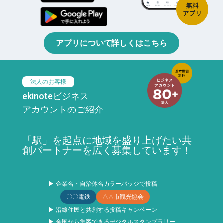
アプリについて詳しくはこちら
法人のお客様
ekinoteビジネス
アカウントのご紹介
「駅」を起点に地域を盛り上げたい共
創パートナーを広く募集しています！
▶ 企業名・自治体名カラーバッジで投稿
〇〇電鉄
△△市観光協会
▶ 沿線住民と共創する投稿キャンペーン
▶ 全国から集客できるデジタルスタンプラリー