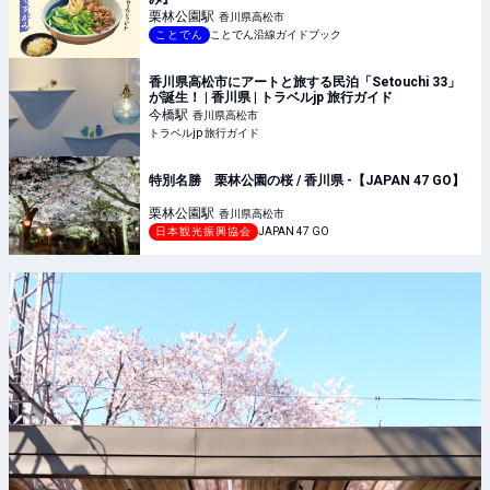
栗林公園
駅
香川県高松市
ことでん
ことでん沿線ガイドブック
香川県高松市にアートと旅する民泊「Setouchi 33」
が誕生！ | 香川県 | トラベルjp 旅行ガイド
今橋
駅
香川県高松市
トラベルjp 旅行ガイド
特別名勝 栗林公園の桜 / 香川県 -【JAPAN 47 GO】
栗林公園
駅
香川県高松市
日本観光振興協会
JAPAN 47 GO