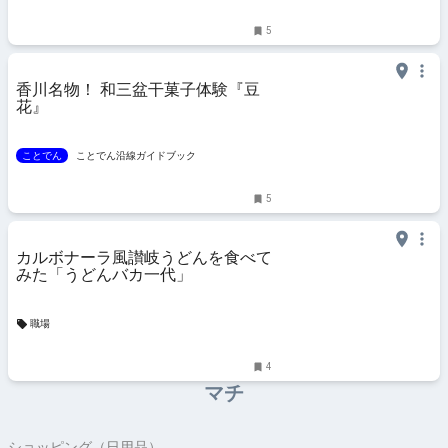
5
香川名物！ 和三盆干菓子体験『豆
花』
ことでん
ことでん沿線ガイドブック
5
カルボナーラ風讃岐うどんを食べて
みた「うどんバカ一代」
職場
4
マチ
ショッピング（日用品）