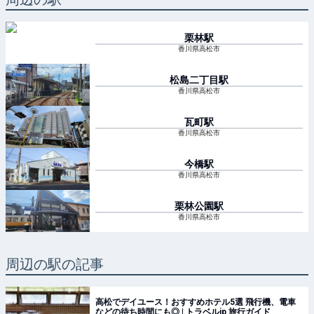
栗林
駅
香川県高松市
松島二丁目
駅
香川県高松市
瓦町
駅
香川県高松市
今橋
駅
香川県高松市
栗林公園
駅
香川県高松市
周辺の駅の記事
高松でデイユース！おすすめホテル5選 飛行機、電車
などの待ち時間にも◎ | トラベルjp 旅行ガイド