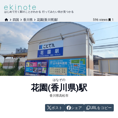
はじめて行く駅のことがわかる 行ってみたい街が見つかる
四国
香川県
花園(香川県)駅
596
views
1
はなぞの
花園(香川県)
駅
香川県高松市
ポスト
シェア
URLをコピー