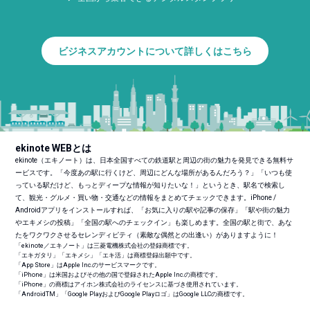
ビジネスアカウントについて詳しくはこちら
ekinote WEBとは
ekinote（エキノート）は、日本全国すべての鉄道駅と周辺の街の魅力を発見できる無料サ
ービスです。「今度あの駅に行くけど、周辺にどんな場所があるんだろう？」「いつも使
っている駅だけど、もっとディープな情報が知りたいな！」というとき、駅名で検索し
て、観光・グルメ・買い物・交通などの情報をまとめてチェックできます。iPhone /
Androidアプリをインストールすれば、「お気に入りの駅や記事の保存」「駅や街の魅力
やエキメシの投稿」「全国の駅へのチェックイン」も楽しめます。全国の駅と街で、あな
たをワクワクさせるセレンディピティ（素敵な偶然との出逢い）がありますように！
「ekinote／エキノート」は三菱電機株式会社の登録商標です。
「エキガタリ」「エキメシ」「エキ活」は商標登録出願中です。
「App Store」はApple Inc.のサービスマークです。
「iPhone」は米国およびその他の国で登録されたApple Inc.の商標です。
「iPhone」の商標はアイホン株式会社のライセンスに基づき使用されています。
「Android
TM
」「Google PlayおよびGoogle Playロゴ」はGoogle LLCの商標です。