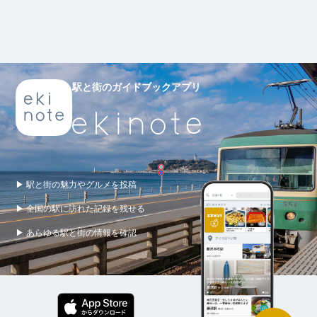
駅と街のガイドブックアプリ
▶ 駅と街の魅力やグルメを投稿
▶ 全国の駅に訪れた記録を残せる
▶ あらゆる駅と街の情報を確認