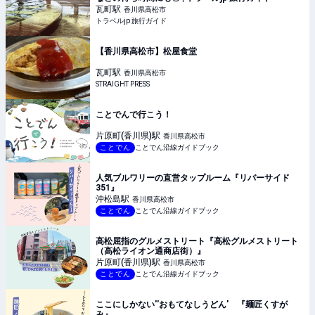
瓦町
駅
香川県高松市
トラベルjp 旅行ガイド
【香川県高松市】松屋食堂
瓦町
駅
香川県高松市
STRAIGHT PRESS
ことでんで行こう！
片原町(香川県)
駅
香川県高松市
ことでん
ことでん沿線ガイドブック
人気ブルワリーの直営タップルーム『リバーサイド
351』
沖松島
駅
香川県高松市
ことでん
ことでん沿線ガイドブック
高松屈指のグルメストリート『高松グルメストリート
（高松ライオン通商店街）』
片原町(香川県)
駅
香川県高松市
ことでん
ことでん沿線ガイドブック
ここにしかない''おもてなしうどん' 『麺匠くすが
み』