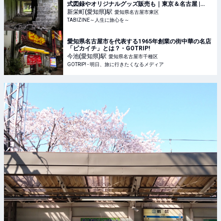
式図録やオリジナルグッズ販売も｜東京＆名古屋 |
TABIZINE～人生に旅心を～
新栄町(愛知県)
駅
愛知県名古屋市東区
TABIZINE～人生に旅心を～
愛知県名古屋市を代表する1965年創業の街中華の名店
「ピカイチ」とは？ - GOTRIP!
今池(愛知県)
駅
愛知県名古屋市千種区
GOTRIP! - 明日、旅に行きたくなるメディア