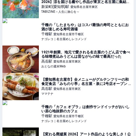
2026】涼を届ける癒やし作品が東京と名古屋に集結！
| TABIZINE～人生に旅心を～
新栄町(愛知県)
駅
愛知県名古屋市東区
TABIZINE～人生に旅心を～
千種の「したまちや」はコスパ最強の寿司とともにお
酒が楽しめる寿司酒場
千種
駅
愛知県名古屋市千種区
ナゴレコ｜名古屋めしレコメンド
1921年創業、地元で愛される名古屋のうどん店で食べ
る味噌煮込みうどんは昔ながらの味で最高だった
高岳
駅
愛知県名古屋市東区
おとなの週末Web
【愛知県名古屋市】全メニューがグルテンフリーの和
食定食店「みちのり亭」名古屋・泉に2号店オープン |
ママテナ
高岳
駅
愛知県名古屋市東区
ママテナ
千種の「カフェ オプラ」は創作サンドイッチがおいし
い居心地抜群のカフェ
千種
駅
愛知県名古屋市千種区
ナゴレコ｜名古屋めしレコメンド
【変わる廃墟展 2026】アート作品のような美しさ！公