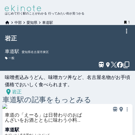
はじめて行く駅のことがわかる 行ってみたい街が見つかる
1
中部
愛知県
車道駅
岩正
車道
駅
愛知県名古屋市東区
一般
味噌煮込みうどん、味噌カツ丼など、名古屋名物がお手頃
価格でおいしく食べられます。
岩正
車道
駅の記事をもっとみる
車道の「えーる」は日替わりのおば
んざいをお酒とともに味わう小料理
屋
車道駅
ナゴレコ｜名古屋めしレコメンド