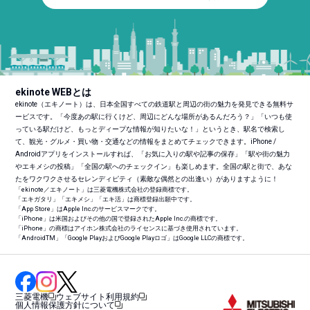
ekinote WEBとは
ekinote（エキノート）は、日本全国すべての鉄道駅と周辺の街の魅力を発見できる無料サ
ービスです。「今度あの駅に行くけど、周辺にどんな場所があるんだろう？」「いつも使
っている駅だけど、もっとディープな情報が知りたいな！」というとき、駅名で検索し
て、観光・グルメ・買い物・交通などの情報をまとめてチェックできます。iPhone /
Androidアプリをインストールすれば、「お気に入りの駅や記事の保存」「駅や街の魅力
やエキメシの投稿」「全国の駅へのチェックイン」も楽しめます。全国の駅と街で、あな
たをワクワクさせるセレンディピティ（素敵な偶然との出逢い）がありますように！
「ekinote／エキノート」は三菱電機株式会社の登録商標です。
「エキガタリ」「エキメシ」「エキ活」は商標登録出願中です。
「App Store」はApple Inc.のサービスマークです。
「iPhone」は米国およびその他の国で登録されたApple Inc.の商標です。
「iPhone」の商標はアイホン株式会社のライセンスに基づき使用されています。
「Android
TM
」「Google PlayおよびGoogle Playロゴ」はGoogle LLCの商標です。
三菱電機
ウェブサイト利用規約
個人情報保護方針について