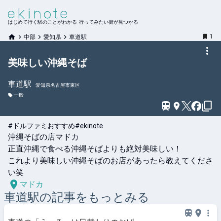
はじめて行く駅のことがわかる 行ってみたい街が見つかる
1
中部
愛知県
車道駅
美味しい沖縄そば
車道
駅
愛知県名古屋市東区
一般
#ドルファミおすすめ
#ekinote
沖縄そばの店マドカ

正直沖縄で食べる沖縄そばよりも絶対美味しい！

これより美味しい沖縄そばのお店があったら教えてくださ
い笑
マドカ
車道
駅の記事をもっとみる