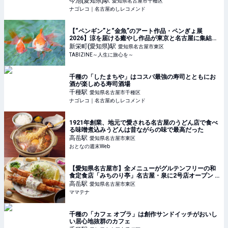
今池(愛知県)
駅
愛知県名古屋市千種区
ナゴレコ｜名古屋めしレコメンド
【“ペンギン”と“金魚”のアート作品・ペンぎょ展
2026】涼を届ける癒やし作品が東京と名古屋に集結！
| TABIZINE～人生に旅心を～
新栄町(愛知県)
駅
愛知県名古屋市東区
TABIZINE～人生に旅心を～
千種の「したまちや」はコスパ最強の寿司とともにお
酒が楽しめる寿司酒場
千種
駅
愛知県名古屋市千種区
ナゴレコ｜名古屋めしレコメンド
1921年創業、地元で愛される名古屋のうどん店で食べ
る味噌煮込みうどんは昔ながらの味で最高だった
高岳
駅
愛知県名古屋市東区
おとなの週末Web
【愛知県名古屋市】全メニューがグルテンフリーの和
食定食店「みちのり亭」名古屋・泉に2号店オープン |
ママテナ
高岳
駅
愛知県名古屋市東区
ママテナ
千種の「カフェ オプラ」は創作サンドイッチがおいし
い居心地抜群のカフェ