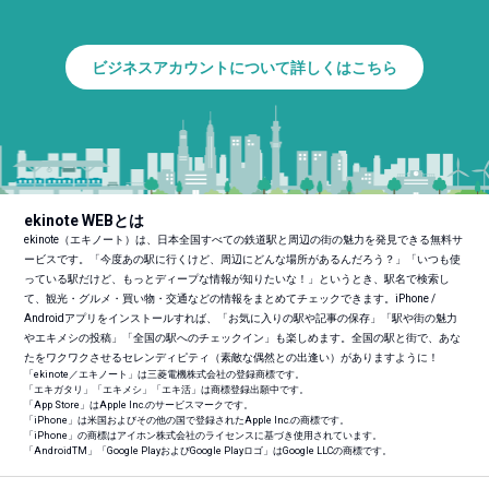
ビジネスアカウントについて詳しくはこちら
ekinote WEBとは
ekinote（エキノート）は、日本全国すべての鉄道駅と周辺の街の魅力を発見できる無料サ
ービスです。「今度あの駅に行くけど、周辺にどんな場所があるんだろう？」「いつも使
っている駅だけど、もっとディープな情報が知りたいな！」というとき、駅名で検索し
て、観光・グルメ・買い物・交通などの情報をまとめてチェックできます。iPhone /
Androidアプリをインストールすれば、「お気に入りの駅や記事の保存」「駅や街の魅力
やエキメシの投稿」「全国の駅へのチェックイン」も楽しめます。全国の駅と街で、あな
たをワクワクさせるセレンディピティ（素敵な偶然との出逢い）がありますように！
「ekinote／エキノート」は三菱電機株式会社の登録商標です。
「エキガタリ」「エキメシ」「エキ活」は商標登録出願中です。
「App Store」はApple Inc.のサービスマークです。
「iPhone」は米国およびその他の国で登録されたApple Inc.の商標です。
「iPhone」の商標はアイホン株式会社のライセンスに基づき使用されています。
「Android
TM
」「Google PlayおよびGoogle Playロゴ」はGoogle LLCの商標です。