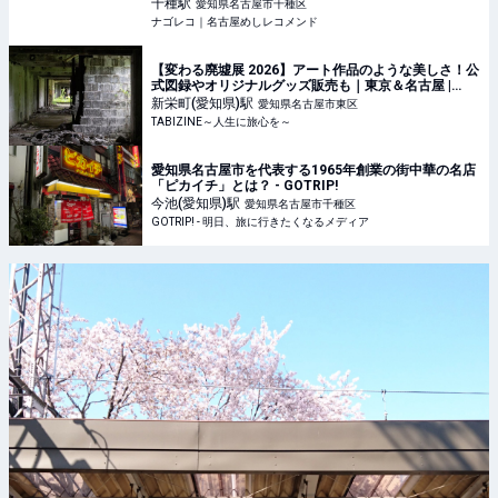
千種
駅
愛知県名古屋市千種区
ナゴレコ｜名古屋めしレコメンド
【変わる廃墟展 2026】アート作品のような美しさ！公
式図録やオリジナルグッズ販売も｜東京＆名古屋 |
TABIZINE～人生に旅心を～
新栄町(愛知県)
駅
愛知県名古屋市東区
TABIZINE～人生に旅心を～
愛知県名古屋市を代表する1965年創業の街中華の名店
「ピカイチ」とは？ - GOTRIP!
今池(愛知県)
駅
愛知県名古屋市千種区
GOTRIP! - 明日、旅に行きたくなるメディア