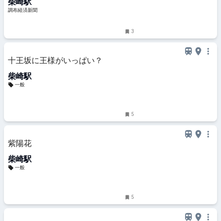
柴崎駅
調布経済新聞
3
十王坂に王様がいっぱい？
柴崎駅
一般
5
紫陽花
柴崎駅
一般
5