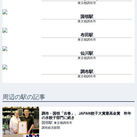
東京都調布市
国領
駅
東京都調布市
布田
駅
東京都調布市
仙川
駅
東京都調布市
調布
駅
東京都調布市
周辺の駅の記事
調布・国領「吉春」、JAPAN餃子大賞最高金賞 昨年
の水餃子部門に続き
国領
駅
東京都調布市
調布経済新聞