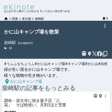
はじめて行く駅のことがわかる 行ってみたい街が見つかる
8
関東
東京都
柴崎駅
かに山キャンプ場を散策
柴崎
駅
東京都調布市
一般
#うふふなちょうふ
#かに山キャンプ場
#キャンプ場
#かに山
#自然
緑が生い茂るかに山キャンプ場です。

様々な植物や生き物がいます。
かに山キャンプ場
柴崎
駅の記事をもっとみる
調布・深大寺に焼き菓子店「八
花」 そば粉使い、月3日ほど営業