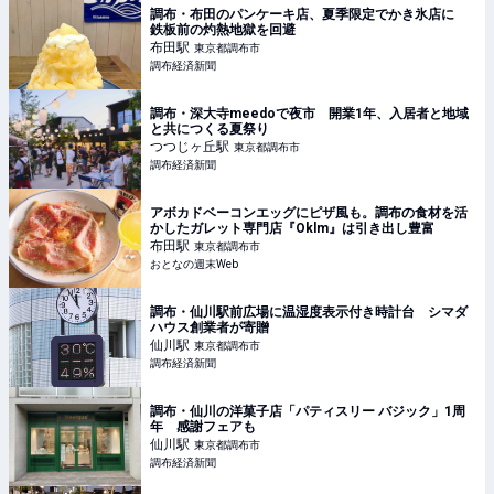
調布・布田のパンケーキ店、夏季限定でかき氷店に
鉄板前の灼熱地獄を回避
布田
駅
東京都調布市
調布経済新聞
調布・深大寺meedoで夜市 開業1年、入居者と地域
と共につくる夏祭り
つつじヶ丘
駅
東京都調布市
調布経済新聞
アボカドベーコンエッグにピザ風も。調布の食材を活
かしたガレット専門店『Oklm』は引き出し豊富
布田
駅
東京都調布市
おとなの週末Web
調布・仙川駅前広場に温湿度表示付き時計台 シマダ
ハウス創業者が寄贈
仙川
駅
東京都調布市
調布経済新聞
調布・仙川の洋菓子店「パティスリー バジック」1周
年 感謝フェアも
仙川
駅
東京都調布市
調布経済新聞