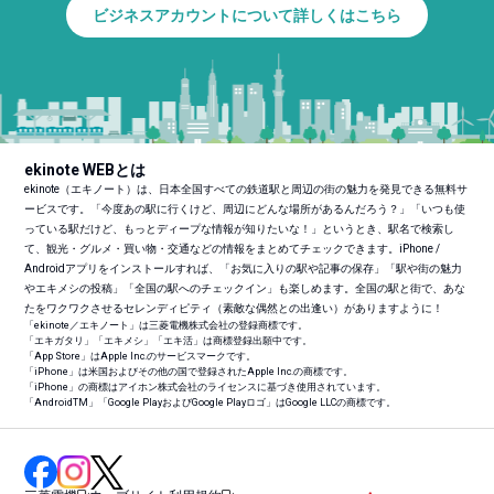
ビジネスアカウントについて詳しくはこちら
ekinote WEBとは
ekinote（エキノート）は、日本全国すべての鉄道駅と周辺の街の魅力を発見できる無料サ
ービスです。「今度あの駅に行くけど、周辺にどんな場所があるんだろう？」「いつも使
っている駅だけど、もっとディープな情報が知りたいな！」というとき、駅名で検索し
て、観光・グルメ・買い物・交通などの情報をまとめてチェックできます。iPhone /
Androidアプリをインストールすれば、「お気に入りの駅や記事の保存」「駅や街の魅力
やエキメシの投稿」「全国の駅へのチェックイン」も楽しめます。全国の駅と街で、あな
たをワクワクさせるセレンディピティ（素敵な偶然との出逢い）がありますように！
「ekinote／エキノート」は三菱電機株式会社の登録商標です。
「エキガタリ」「エキメシ」「エキ活」は商標登録出願中です。
「App Store」はApple Inc.のサービスマークです。
「iPhone」は米国およびその他の国で登録されたApple Inc.の商標です。
「iPhone」の商標はアイホン株式会社のライセンスに基づき使用されています。
「Android
TM
」「Google PlayおよびGoogle Playロゴ」はGoogle LLCの商標です。