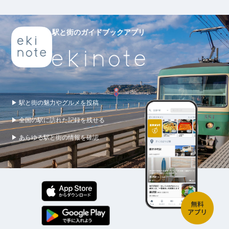
駅と街のガイドブックアプリ
▶ 駅と街の魅力やグルメを投稿
▶ 全国の駅に訪れた記録を残せる
▶ あらゆる駅と街の情報を確認