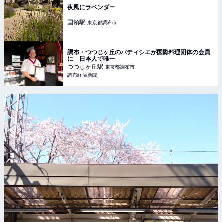
夜風にラベンダー
国領
駅
東京都調布市
調布・つつじヶ丘のパティシエが国際料理団体の会員
に 日本人で唯一
つつじヶ丘
駅
東京都調布市
調布経済新聞