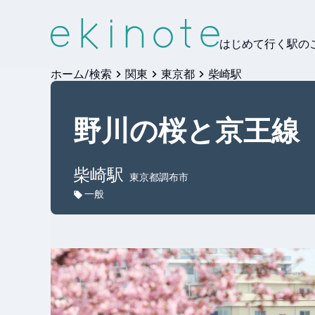
はじめて行く駅の
ホーム/検索
関東
東京都
柴崎駅
野川の桜と京王線
柴崎
駅
東京都調布市
一般