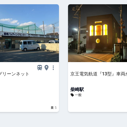
グリーンネット
京王電気軌道『13型』車両
柴崎駅
一般
5