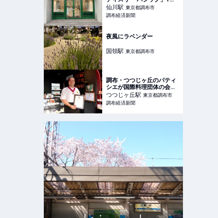
年 感謝フェアも
仙川
駅
東京都調布市
調布経済新聞
夜風にラベンダー
国領
駅
東京都調布市
調布・つつじヶ丘のパティ
シエが国際料理団体の会員
に 日本人で唯一
つつじヶ丘
駅
東京都調布市
調布経済新聞