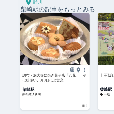
野川
柴崎
駅の記事をもっとみる
十王坂
調布・深大寺に焼き菓子店「八花」 そ
ば粉使い、月3日ほど営業
柴崎駅
柴崎駅
調布経済新聞
一般
3