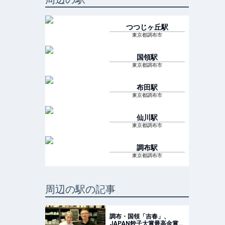
つつじヶ丘
駅
東京都調布市
国領
駅
東京都調布市
布田
駅
東京都調布市
仙川
駅
東京都調布市
調布
駅
東京都調布市
周辺の駅の記事
調布・国領「吉春」、
JAPAN餃子大賞最高金賞