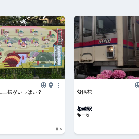
に王様がいっぱい？
紫陽花
柴崎駅
一般
5