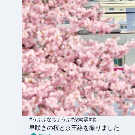
#うふふなちょうふ
#柴崎駅
#春
早咲きの桜と京王線を撮りました