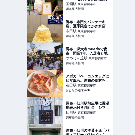
昨年の水餃子部門に続き
国領
駅
東京都調布市
調布経済新聞
調布・布田のパンケーキ
店、夏季限定でかき氷店
に 鉄板前の灼熱地獄を回
布田
駅
東京都調布市
避
調布経済新聞
調布・深大寺meedoで夜
市 開業1年、入居者と地
域と共につくる夏祭り
つつじヶ丘
駅
東京都調布市
調布経済新聞
アボカドベーコンエッグに
ピザ風も。調布の食材を活
かしたガレット専門店
布田
駅
東京都調布市
『Oklm』は引き出し豊富
おとなの週末Web
調布・仙川駅前広場に温湿
度表示付き時計台 シマダ
ハウス創業者が寄贈
仙川
駅
東京都調布市
調布経済新聞
調布・仙川の洋菓子店「パ
ティスリー バジック」1周