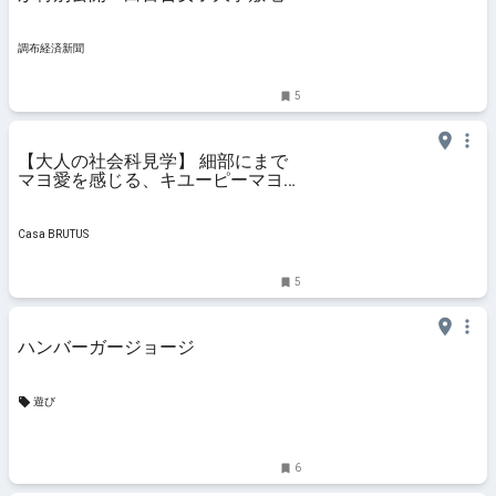
で
調布経済新聞
5
【大人の社会科見学】 細部にまで
マヨ愛を感じる、キユーピーマヨネ
ーズの見学施設〈マヨテラス〉。
Casa BRUTUS
5
ハンバーガージョージ
遊び
6