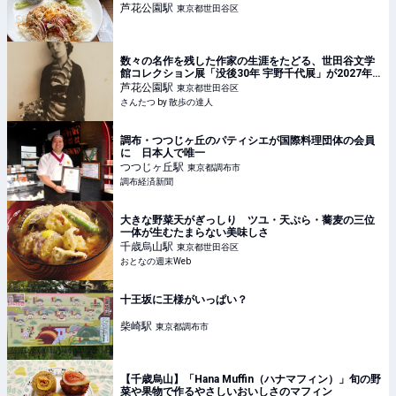
芦花公園
駅
東京都世田谷区
数々の名作を残した作家の生涯をたどる、世田谷文学
館コレクション展「没後30年 宇野千代展」が2027年3
月28日まで、『世田谷文学館』で開催中｜さんたつ by
芦花公園
駅
東京都世田谷区
散歩の達人
さんたつ by 散歩の達人
調布・つつじヶ丘のパティシエが国際料理団体の会員
に 日本人で唯一
つつじヶ丘
駅
東京都調布市
調布経済新聞
大きな野菜天がぎっしり ツユ・天ぷら・蕎麦の三位
一体が生むたまらない美味しさ
千歳烏山
駅
東京都世田谷区
おとなの週末Web
十王坂に王様がいっぱい？
柴崎
駅
東京都調布市
【千歳烏山】「Hana Muffin（ハナマフィン）」旬の野
菜や果物で作るやさしいおいしさのマフィン