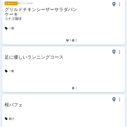
駅から1.19 km
エキメシ！
グリルドチキンシーザーサラダパン
ケーキ
コナズ珈琲
一般
5
0
足に優しいランニングコース
一般
7
桜パフェ
遊び