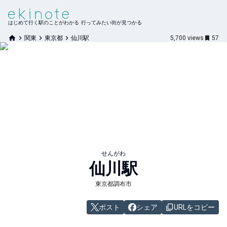
はじめて行く駅のことがわかる 行ってみたい街が見つかる
関東
東京都
仙川駅
5,700
views
57
せんがわ
仙川
駅
東京都調布市
ポスト
シェア
URLをコピー