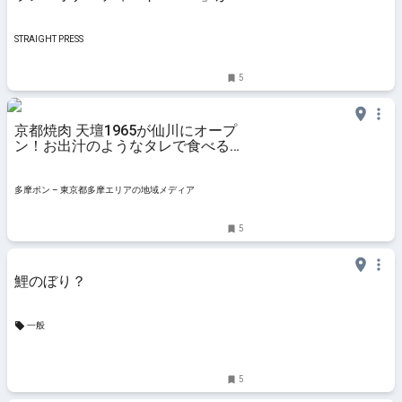
川にオープン！個室も用意
STRAIGHT PRESS
5
京都焼肉 天壇1965が仙川にオープ
ン！お出汁のようなタレで食べる老
舗の味をカジュアルに楽しむ新店舗
– 多摩ポン
多摩ポン – 東京都多摩エリアの地域メディア
5
鯉のぼり？
一般
5