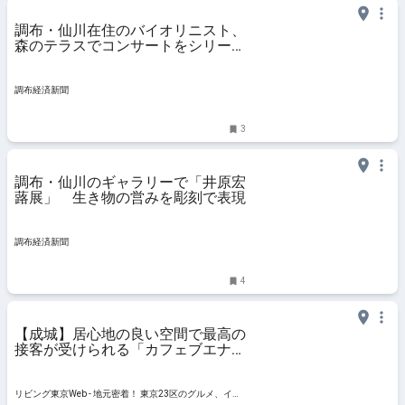
調布・仙川在住のバイオリニスト、
森のテラスでコンサートをシリーズ
化
調布経済新聞
3
調布・仙川のギャラリーで「井原宏
蕗展」 生き物の営みを彫刻で表現
調布経済新聞
4
【成城】居心地の良い空間で最高の
接客が受けられる「カフェブエナビ
スタ」
リビング東京Web - 地元密着！ 東京23区のグルメ、イベ