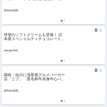
ぎ出店
調布経済新聞
4
待望のソフトクリームも登場！ 日
本発スペシャルティチョコレート専
門店〈Minimal〉がギフト特化型の
新店舗「Minimal The Edition」を仙
川駅前にオープン。
Hanako Web
4
調布・仙川に浅草発グルメバーガー
店「ニブ」 黒毛和牛赤身中心パテ
ィ使う
調布経済新聞
4