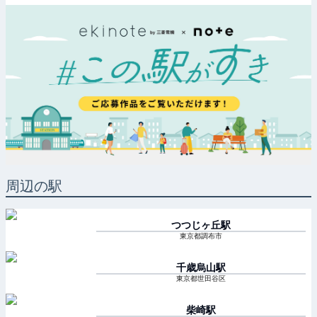
周辺の駅
つつじヶ丘
駅
東京都調布市
千歳烏山
駅
東京都世田谷区
柴崎
駅