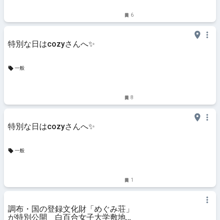
6
特別な日はcozyさんへ✨️
一般
8
特別な日はcozyさんへ✨️
一般
1
調布・国の登録文化財「めぐみ荘」
が特別公開 白百合女子大学敷地内