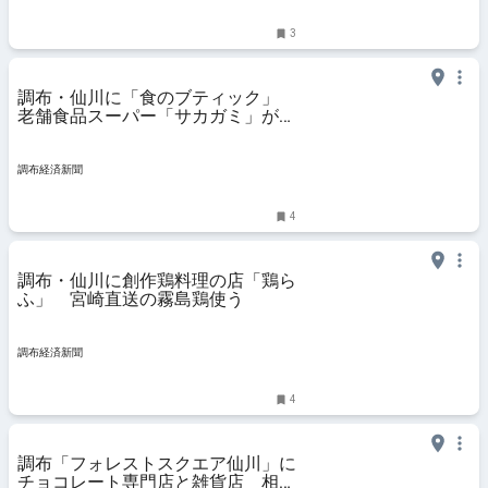
3
調布・仙川に「食のブティック」
老舗食品スーパー「サカガミ」が新
業態
調布経済新聞
4
調布・仙川に創作鶏料理の店「鶏ら
ふ」 宮崎直送の霧島鶏使う
調布経済新聞
4
調布「フォレストスクエア仙川」に
チョコレート専門店と雑貨店 相次