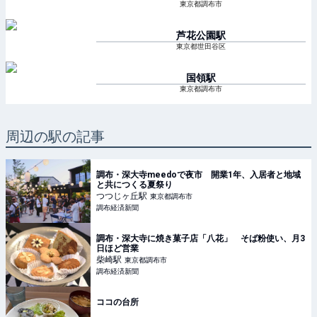
東京都調布市
芦花公園
駅
東京都世田谷区
国領
駅
東京都調布市
周辺の駅の記事
調布・深大寺meedoで夜市 開業1年、入居者と地域
と共につくる夏祭り
つつじヶ丘
駅
東京都調布市
調布経済新聞
調布・深大寺に焼き菓子店「八花」 そば粉使い、月3
日ほど営業
柴崎
駅
東京都調布市
調布経済新聞
ココの台所