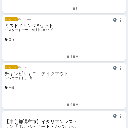
ント、お出かけ、習い事情報
5
駅から290 m
エキメシ！
ミスドドリンクAセット
ミスタードーナツ仙川ショップ
乗換
6
0
駅から65 m
エキメシ！
チキンビリヤニ テイクアウト
スワガット仙川店
一般
5
0
【東京都調布市】イタリアンレスト
ラン「ボナペティート・パパ」が仙