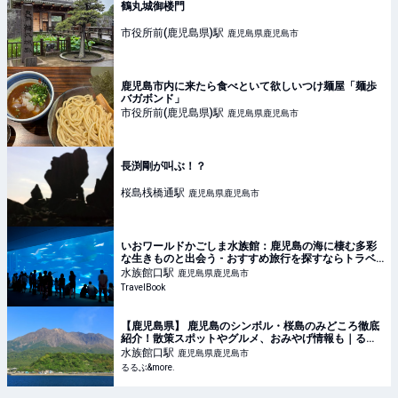
鶴丸城御楼門
市役所前(鹿児島県)
駅
鹿児島県鹿児島市
鹿児島市内に来たら食べといて欲しいつけ麺屋「麺歩
バガボンド」
市役所前(鹿児島県)
駅
鹿児島県鹿児島市
長渕剛が叫ぶ！？
桜島桟橋通
駅
鹿児島県鹿児島市
いおワールドかごしま水族館：鹿児島の海に棲む多彩
な生きものと出会う - おすすめ旅行を探すならトラベ
ルブック(TravelBook)
水族館口
駅
鹿児島県鹿児島市
TravelBook
【鹿児島県】 鹿児島のシンボル・桜島のみどころ徹底
紹介！散策スポットやグルメ、おみやげ情報も｜るる
ぶ&more.
水族館口
駅
鹿児島県鹿児島市
るるぶ&more.