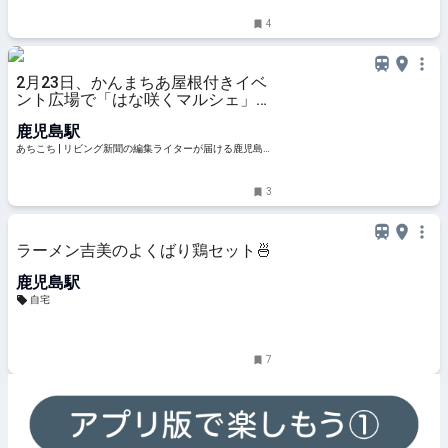
4
2月23日、かんまちあ屋根付きイベ
ント広場で「はな咲くマルシェ」開
催 | あちこち | リビング新聞の編集
鹿児島駅
ライターが届ける鹿児島のおでかけ
情報
あちこち | リビング新聞の編集ライターが届ける鹿児島
のおでかけ情報
3
ラーメン吉美のよくばり鶏セット🍜
鹿児島駅
自宅
7