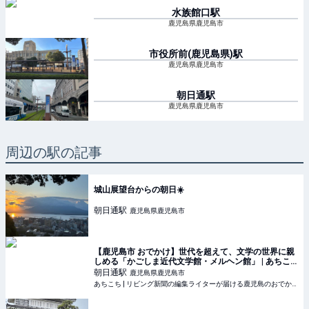
水族館口
駅
鹿児島県鹿児島市
市役所前(鹿児島県)
駅
鹿児島県鹿児島市
朝日通
駅
鹿児島県鹿児島市
周辺の駅の記事
城山展望台からの朝日☀️
朝日通
駅
鹿児島県鹿児島市
【鹿児島市 おでかけ】世代を超えて、文学の世界に親
しめる「かごしま近代文学館・メルヘン館」 | あちこ
ち | リビング新聞の編集ライターが届ける鹿児島のお
朝日通
駅
鹿児島県鹿児島市
でかけ情報
あちこち | リビング新聞の編集ライターが届ける鹿児島のおでかけ情報