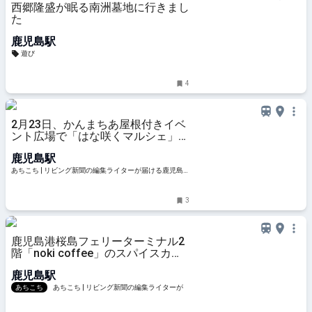
西郷隆盛が眠る南洲墓地に行きまし
た
鹿児島駅
遊び
4
2月23日、かんまちあ屋根付きイベ
ント広場で「はな咲くマルシェ」開
催 | あちこち | リビング新聞の編集
鹿児島駅
ライターが届ける鹿児島のおでかけ
情報
あちこち | リビング新聞の編集ライターが届ける鹿児島
のおでかけ情報
3
鹿児島港桜島フェリーターミナル2
階「noki coffee」のスパイスカレ
ーに舌鼓
鹿児島駅
あちこち
あちこち | リビング新聞の編集ライターが
届ける鹿児島のおでかけ情報