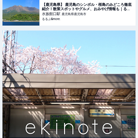
【鹿児島県】 鹿児島のシンボル・桜島のみどころ徹底
紹介！散策スポットやグルメ、おみやげ情報も｜るる
ぶ&more.
水族館口
駅
鹿児島県鹿児島市
るるぶ&more.