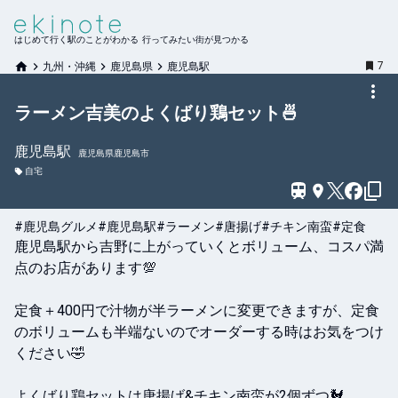
はじめて行く駅のことがわかる 行ってみたい街が見つかる
7
九州・沖縄
鹿児島県
鹿児島駅
ラーメン吉美のよくばり鶏セット🍜
鹿児島
駅
鹿児島県鹿児島市
自宅
#鹿児島グルメ
#鹿児島駅
#ラーメン
#唐揚げ
#チキン南蛮
#定食
鹿児島駅から吉野に上がっていくとボリューム、コスパ満
点のお店があります💯

定食＋400円で汁物が半ラーメンに変更できますが、定食
のボリュームも半端ないのでオーダーする時はお気をつけ
ください🤣

よくばり鶏セットは唐揚げ&チキン南蛮が2個ずつ🐓
