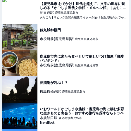
【鹿児島市 おでかけ】世代を超えて、文学の世界に親
しめる「かごしま近代文学館・メルヘン館」 | あちこ
ち | リビング新聞の編集ライターが届ける鹿児島のお
朝日通
駅
鹿児島県鹿児島市
でかけ情報
あちこち | リビング新聞の編集ライターが届ける鹿児島のおでかけ情報
鶴丸城御楼門
市役所前(鹿児島県)
駅
鹿児島県鹿児島市
鹿児島市内に来たら食べといて欲しいつけ麺屋「麺歩
バガボンド」
市役所前(鹿児島県)
駅
鹿児島県鹿児島市
長渕剛が叫ぶ！？
桜島桟橋通
駅
鹿児島県鹿児島市
いおワールドかごしま水族館：鹿児島の海に棲む多彩
な生きものと出会う - おすすめ旅行を探すならトラベ
ルブック(TravelBook)
水族館口
駅
鹿児島県鹿児島市
TravelBook