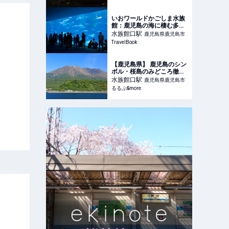
いおワールドかごしま水族
館：鹿児島の海に棲む多彩
な生きものと出会う - おす
水族館口
駅
鹿児島県鹿児島市
すめ旅行を探すならトラベ
TravelBook
ルブック(TravelBook)
【鹿児島県】 鹿児島のシン
ボル・桜島のみどころ徹底
紹介！散策スポットやグル
水族館口
駅
鹿児島県鹿児島市
メ、おみやげ情報も｜るる
るるぶ&more.
ぶ&more.