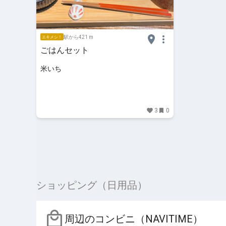
駅から421 m
エキメシ！
ごはんセット
米いち
3
0
ショッピング（日用品）
周辺のコンビニ（NAVITIME）