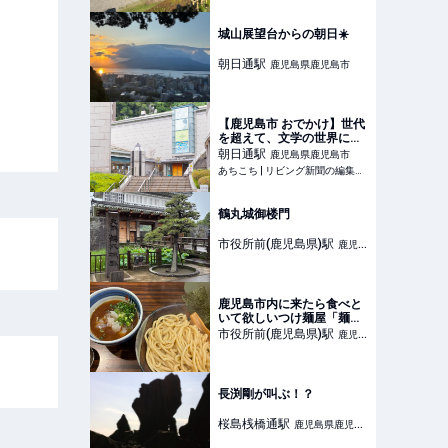
城山展望台からの朝日☀️
朝日通
駅
鹿児島県鹿児島市
【鹿児島市 おでかけ】世代
を超えて、文学の世界に親
しめる「かごしま近代文学
朝日通
駅
鹿児島県鹿児島市
館・メルヘン館」 | あちこ
あちこち | リビング新聞の編集ライターが届ける鹿児島のおでかけ情報
ち | リビング新聞の編集ラ
イターが届ける鹿児島のお
でかけ情報
鶴丸城御楼門
市役所前(鹿児島県)
駅
鹿児島
県鹿児島市
鹿児島市内に来たら食べと
いて欲しいつけ麺屋「麺歩
バガボンド」
市役所前(鹿児島県)
駅
鹿児島
県鹿児島市
長渕剛が叫ぶ！？
桜島桟橋通
駅
鹿児島県鹿児島
市