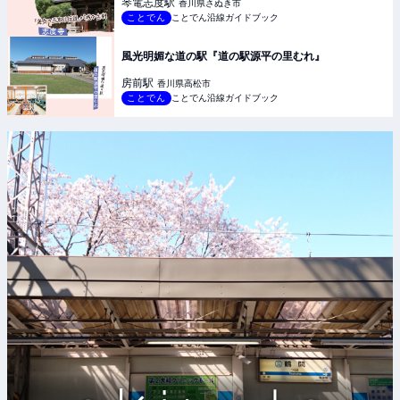
琴電志度
駅
香川県さぬき市
ことでん
ことでん沿線ガイドブック
風光明媚な道の駅『道の駅源平の里むれ』
房前
駅
香川県高松市
ことでん
ことでん沿線ガイドブック