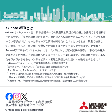
ekinote WEBとは
ekinote（エキノート）は、日本全国すべての鉄道駅と周辺の街の魅力を発見できる無料サ
ービスです。「今度あの駅に行くけど、周辺にどんな場所があるんだろう？」「いつも使
っている駅だけど、もっとディープな情報が知りたいな！」というとき、駅名で検索し
て、観光・グルメ・買い物・交通などの情報をまとめてチェックできます。iPhone /
Androidアプリをインストールすれば、「お気に入りの駅や記事の保存」「駅や街の魅力
やエキメシの投稿」「全国の駅へのチェックイン」も楽しめます。全国の駅と街で、あな
たをワクワクさせるセレンディピティ（素敵な偶然との出逢い）がありますように！
「ekinote／エキノート」は三菱電機株式会社の登録商標です。
「エキガタリ」「エキメシ」「エキ活」は商標登録出願中です。
「App Store」はApple Inc.のサービスマークです。
「iPhone」は米国およびその他の国で登録されたApple Inc.の商標です。
「iPhone」の商標はアイホン株式会社のライセンスに基づき使用されています。
「Android
TM
」「Google PlayおよびGoogle Playロゴ」はGoogle LLCの商標です。
三菱電機
ウェブサイト利用規約
個人情報保護方針について
© Mitsubishi Electric Corporation