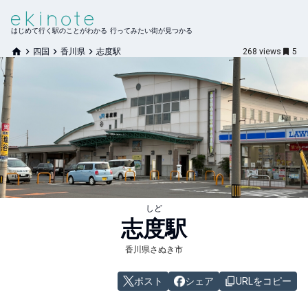
はじめて行く駅のことがわかる 行ってみたい街が見つかる
四国
香川県
志度駅
268
views
5
しど
志度
駅
香川県さぬき市
ポスト
シェア
URLをコピー