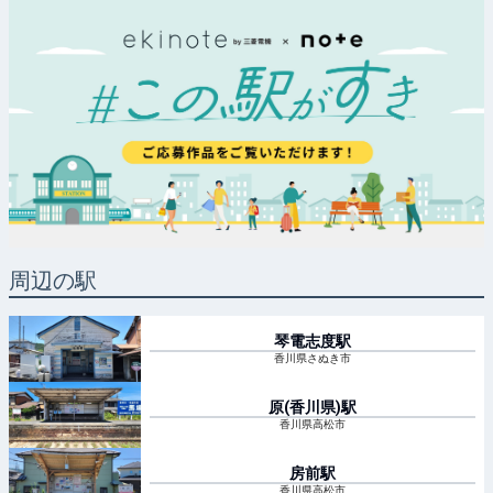
周辺の駅
琴電志度
駅
香川県さぬき市
原(香川県)
駅
香川県高松市
房前
駅
香川県高松市