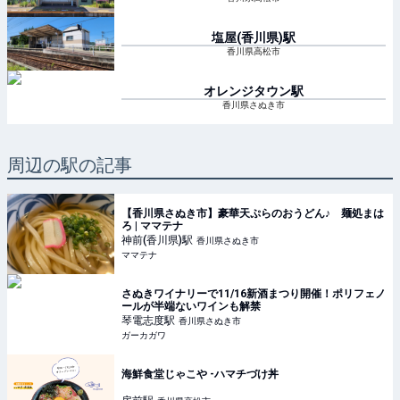
塩屋(香川県)
駅
香川県高松市
オレンジタウン
駅
香川県さぬき市
周辺の駅の記事
【香川県さぬき市】豪華天ぷらのおうどん♪ 麺処まは
ろ | ママテナ
神前(香川県)
駅
香川県さぬき市
ママテナ
さぬきワイナリーで11/16新酒まつり開催！ポリフェノ
ールが半端ないワインも解禁
琴電志度
駅
香川県さぬき市
ガーカガワ
海鮮食堂じゃこや -ハマチづけ丼