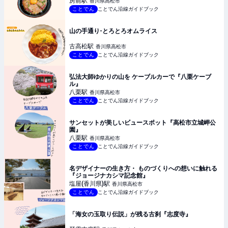
房前
駅
香川県高松市
ことでん
ことでん沿線ガイドブック
山の手通り-とろとろオムライス
古高松
駅
香川県高松市
ことでん
ことでん沿線ガイドブック
弘法大師ゆかりの山を ケーブルカーで『八栗ケーブ
ル』
八栗
駅
香川県高松市
ことでん
ことでん沿線ガイドブック
サンセットが美しいビュースポット『高松市立城岬公
園』
八栗
駅
香川県高松市
ことでん
ことでん沿線ガイドブック
名デザイナーの生き方・ ものづくりへの想いに触れる
『ジョージナカシマ記念館』
塩屋(香川県)
駅
香川県高松市
ことでん
ことでん沿線ガイドブック
「海女の玉取り伝説」が残る古刹『志度寺』