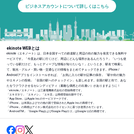
ビジネスアカウントについて詳しくはこちら
ekinote WEBとは
ekinote（エキノート）は、日本全国すべての鉄道駅と周辺の街の魅力を発見できる無料サ
ービスです。「今度あの駅に行くけど、周辺にどんな場所があるんだろう？」「いつも使
っている駅だけど、もっとディープな情報が知りたいな！」というとき、駅名で検索し
て、観光・グルメ・買い物・交通などの情報をまとめてチェックできます。iPhone /
Androidアプリをインストールすれば、「お気に入りの駅や記事の保存」「駅や街の魅力
やエキメシの投稿」「全国の駅へのチェックイン」も楽しめます。全国の駅と街で、あな
たをワクワクさせるセレンディピティ（素敵な偶然との出逢い）がありますように！
「ekinote／エキノート」は三菱電機株式会社の登録商標です。
「エキガタリ」「エキメシ」「エキ活」は商標登録出願中です。
「App Store」はApple Inc.のサービスマークです。
「iPhone」は米国およびその他の国で登録されたApple Inc.の商標です。
「iPhone」の商標はアイホン株式会社のライセンスに基づき使用されています。
「Android
TM
」「Google PlayおよびGoogle Playロゴ」はGoogle LLCの商標です。