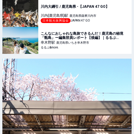
川内大綱引 / 鹿児島県 -【JAPAN 47 GO】
川内(鹿児島県)
駅
鹿児島県薩摩川内市
日本観光振興協会
JAPAN 47 GO
こんなにおしゃれな島旅できるんだ！鹿児島の秘境
「甑島」ー編集部員レポート【後編】｜るるぶ
&more.
串木野
駅
鹿児島県いちき串木野市
るるぶ&more.