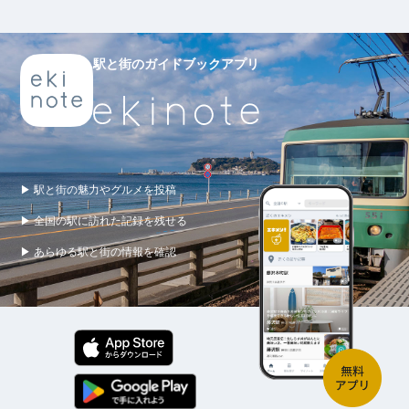
駅と街のガイドブックアプリ
▶ 駅と街の魅力やグルメを投稿
▶ 全国の駅に訪れた記録を残せる
▶ あらゆる駅と街の情報を確認