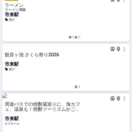
ラーメン
ラーメン潮騒
市来駅
遊び
5
0
観音ヶ池 さくら祭り2026
市来駅
遊び
4
周遊バスでの焼酎蔵巡りに、海カフ
ェ、温泉も！焼酎ツーリズムかごし
まが2/11に開催 - OZmall
市来駅
オズモール