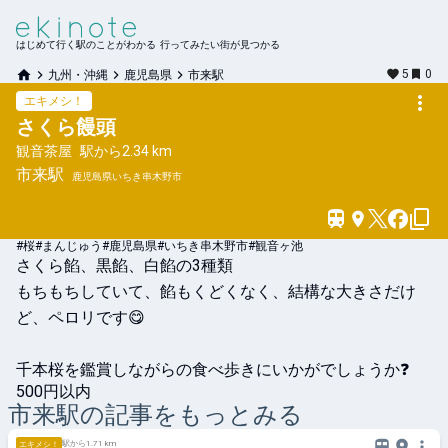
はじめて行く駅のことがわかる 行ってみたい街が見つかる
5
0
九州・沖縄
鹿児島県
市来駅
エキメシ！
さくら饅頭
観音茶屋
駅から
2.34 km
市来
駅
鹿児島県いちき串木野市
#桜#まんじゅう#鹿児島県#いちき串木野市#観音ヶ池
さくら餡、黒餡、白餡の3種類

もちもちしていて、餡もくどくなく、結構な大きさだけ
ど、ペロリです😋

千本桜を鑑賞しながらの食べ歩きにいかがでしょうか❓
500円以内
市来
駅の記事をもっとみる
駅から1.71 km
エキメシ！