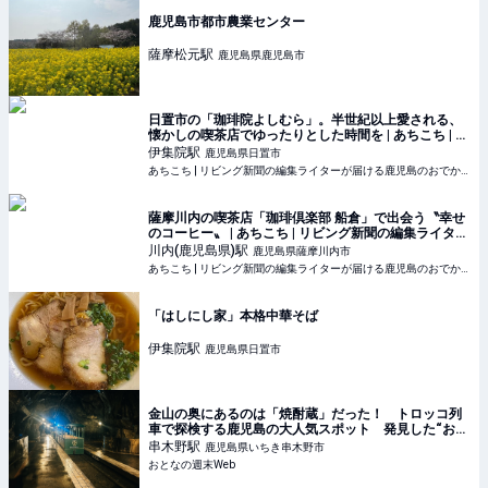
鹿児島市都市農業センター
薩摩松元
駅
鹿児島県鹿児島市
日置市の「珈琲院よしむら」。半世紀以上愛される、
懐かしの喫茶店でゆったりとした時間を | あちこち | リ
ビング新聞の編集ライターが届ける鹿児島のおでかけ
伊集院
駅
鹿児島県日置市
情報
あちこち | リビング新聞の編集ライターが届ける鹿児島のおでかけ情報
薩摩川内の喫茶店「珈琲倶楽部 船倉」で出会う〝幸せ
のコーヒー〟 | あちこち | リビング新聞の編集ライター
が届ける鹿児島のおでかけ情報
川内(鹿児島県)
駅
鹿児島県薩摩川内市
あちこち | リビング新聞の編集ライターが届ける鹿児島のおでかけ情報
「はしにし家」本格中華そば
伊集院
駅
鹿児島県日置市
金山の奥にあるのは「焼酎蔵」だった！ トロッコ列
車で探検する鹿児島の大人気スポット 発見した“おと
なのタイムカプセル”とは？ - おとなの週末Web
串木野
駅
鹿児島県いちき串木野市
おとなの週末Web