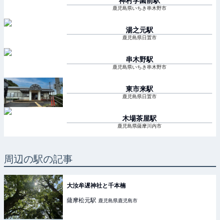
神村学園前
駅
鹿児島県いちき串木野市
湯之元
駅
鹿児島県日置市
串木野
駅
鹿児島県いちき串木野市
東市来
駅
鹿児島県日置市
木場茶屋
駅
鹿児島県薩摩川内市
周辺の駅の記事
大汝牟遅神社と千本楠
薩摩松元
駅
鹿児島県鹿児島市