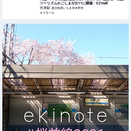
ツーリズムかごしまが2/11に開催 - OZmall
市来
駅
鹿児島県いちき串木野市
オズモール