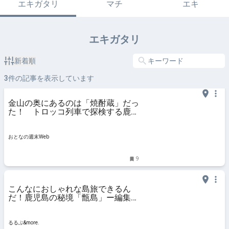
エキガタリ
マチ
エキ
エキガタリ
新着順
3
件の記事を表示しています
金山の奥にあるのは「焼酎蔵」だっ
た！ トロッコ列車で探検する鹿児
島の大人気スポット 発見した“お
となのタイムカプセル”とは？ - お
となの週末Web
おとなの週末Web
9
こんなにおしゃれな島旅できるん
だ！鹿児島の秘境「甑島」ー編集部
員レポート【後編】｜るるぶ
&more.
るるぶ&more.