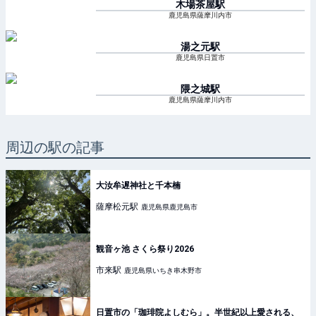
木場茶屋
駅
鹿児島県薩摩川内市
湯之元
駅
鹿児島県日置市
隈之城
駅
鹿児島県薩摩川内市
周辺の駅の記事
大汝牟遅神社と千本楠
薩摩松元
駅
鹿児島県鹿児島市
観音ヶ池 さくら祭り2026
市来
駅
鹿児島県いちき串木野市
日置市の「珈琲院よしむら」。半世紀以上愛される、