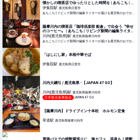
懐かしの喫茶店でゆったりとした時間を | あちこち | リ
ビング新聞の編集ライターが届ける鹿児島のおでかけ
伊集院
駅
鹿児島県日置市
情報
あちこち | リビング新聞の編集ライターが届ける鹿児島のおでかけ情報
薩摩川内の喫茶店「珈琲倶楽部 船倉」で出会う〝幸せ
のコーヒー〟 | あちこち | リビング新聞の編集ライター
が届ける鹿児島のおでかけ情報
川内(鹿児島県)
駅
鹿児島県薩摩川内市
あちこち | リビング新聞の編集ライターが届ける鹿児島のおでかけ情報
「はしにし家」本格中華そば
伊集院
駅
鹿児島県日置市
川内大綱引 / 鹿児島県 -【JAPAN 47 GO】
川内(鹿児島県)
駅
鹿児島県薩摩川内市
日本観光振興協会
JAPAN 47 GO
【薩摩川内】ドライブイン十本松 ホルモン定食
草道
駅
鹿児島県薩摩川内市
周遊バスでの焼酎蔵巡りに、海カフェ、温泉も！焼酎