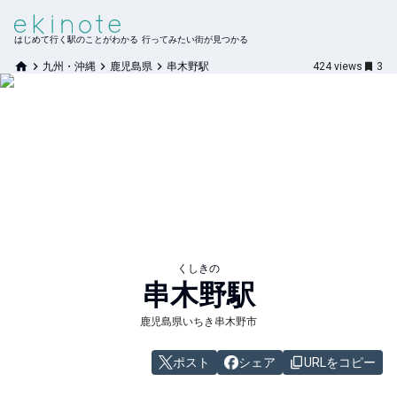
はじめて行く駅のことがわかる 行ってみたい街が見つかる
九州・沖縄
鹿児島県
串木野駅
424
views
3
くしきの
串木野
駅
鹿児島県いちき串木野市
ポスト
シェア
URLをコピー