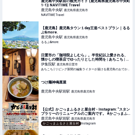
鹿児島中央駅前の観光ガイド (鹿児島県鹿児島市中央町
1-1)| NAVITIME Travel
鹿児島中央
駅
鹿児島県鹿児島市
NAVITIME Travel
【鹿児島】鹿児島タウン１day王道ベストプラン｜るる
ぶ&more.
鹿児島中央
駅
鹿児島県鹿児島市
るるぶ&more.
日置市の「珈琲院よしむら」。半世紀以上愛される、
懐かしの喫茶店でゆったりとした時間を | あちこち | リ
ビング新聞の編集ライターが届ける鹿児島のおでかけ
伊集院
駅
鹿児島県日置市
情報
あちこち | リビング新聞の編集ライターが届ける鹿児島のおでかけ情報
つけ麺神鳴厘屋
鹿児島中央駅前
駅
鹿児島県鹿児島市
【公式】かごっまふるさと屋台村 - Instagram: "スタン
プラリーのリニューアルのご案内です。 #かごっまふ
るさと屋台村 #ライカ屋台村"
鹿児島中央駅前
駅
鹿児島県鹿児島市
かごっまふるさと屋台村
Instagram