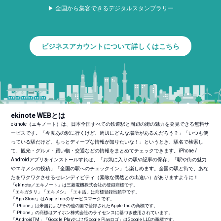
▶ 全国から集客できるデジタルスタンプラリー
ビジネスアカウントについて詳しくはこちら
ekinote WEBとは
ekinote（エキノート）は、日本全国すべての鉄道駅と周辺の街の魅力を発見できる無料サ
ービスです。「今度あの駅に行くけど、周辺にどんな場所があるんだろう？」「いつも使
っている駅だけど、もっとディープな情報が知りたいな！」というとき、駅名で検索し
て、観光・グルメ・買い物・交通などの情報をまとめてチェックできます。iPhone /
Androidアプリをインストールすれば、「お気に入りの駅や記事の保存」「駅や街の魅力
やエキメシの投稿」「全国の駅へのチェックイン」も楽しめます。全国の駅と街で、あな
たをワクワクさせるセレンディピティ（素敵な偶然との出逢い）がありますように！
「ekinote／エキノート」は三菱電機株式会社の登録商標です。
「エキガタリ」「エキメシ」「エキ活」は商標登録出願中です。
「App Store」はApple Inc.のサービスマークです。
「iPhone」は米国およびその他の国で登録されたApple Inc.の商標です。
「iPhone」の商標はアイホン株式会社のライセンスに基づき使用されています。
「Android
TM
」「Google PlayおよびGoogle Playロゴ」はGoogle LLCの商標です。