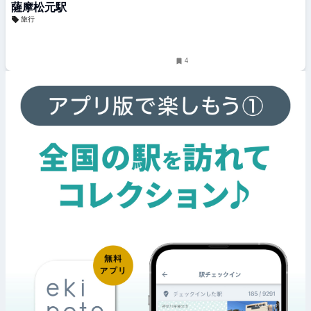
薩摩松元駅
旅行
4