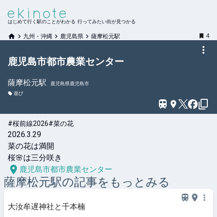
はじめて行く駅のことがわかる 行ってみたい街が見つかる
4
九州・沖縄
鹿児島県
薩摩松元駅
鹿児島市都市農業センター
薩摩松元
駅
鹿児島県鹿児島市
遊び
#桜前線2026
#菜の花
2026.3.29

菜の花は満開

桜🌸は三分咲き
鹿児島市都市農業センター
薩摩松元
駅の記事をもっとみる
大汝牟遅神社と千本楠