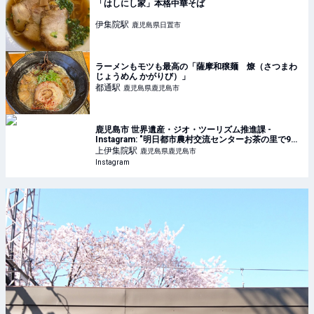
「はしにし家」本格中華そば
伊集院
駅
鹿児島県日置市
ラーメンもモツも最高の「薩摩和穣麺 燎（さつまわ
じょうめん かがりび）」
都通
駅
鹿児島県鹿児島市
鹿児島市 世界遺産・ジオ・ツーリズム推進課 -
Instagram: "明日都市農村交流センターお茶の里で9周
年祭を開催します。 野菜・果物特価販売、オリジナル
上伊集院
駅
鹿児島県鹿児島市
ブレンド茶づくり体験のほか、県産黒毛和
Instagram