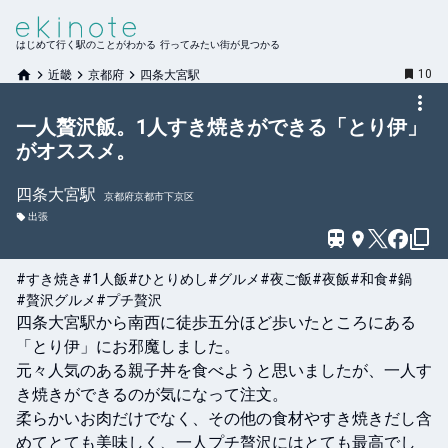
はじめて行く駅のことがわかる 行ってみたい街が見つかる
10
近畿
京都府
四条大宮駅
一人贅沢飯。1人すき焼きができる「とり伊」
がオススメ。
四条大宮
駅
京都府京都市下京区
出張
#すき焼き
#1人飯
#ひとりめし
#グルメ
#夜ご飯
#夜飯
#和食
#鍋
#贅沢グルメ
#プチ贅沢
四条大宮駅から南西に徒歩五分ほど歩いたところにある
「とり伊」にお邪魔しました。

元々人気のある親子丼を食べようと思いましたが、一人す
き焼きができるのが気になって注文。

柔らかいお肉だけでなく、その他の食材やすき焼きだし含
めてとても美味しく、一人プチ贅沢にはとても最高でし