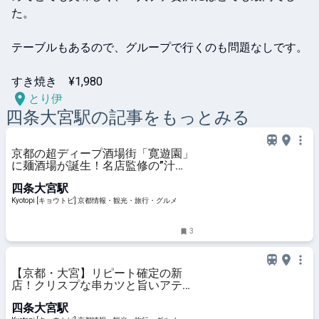
た。

テーブルもあるので、グループで行くのも問題なしです。

すき焼き　¥1,980
とり伊
四条大宮
駅の記事をもっとみる
京都の超ディープ酒場街「寛遊園」
に麺酒場が誕生！名店監修の”汁な
し担々麺”が楽しめる
四条大宮駅
Kyotopi [キョウトピ] 京都情報・観光・旅行・グルメ
3
【京都・大宮】リピート確定の新
店！クリスプな串カツと旨いアテに
大満足「みぶや」
四条大宮駅