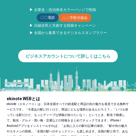
▶ 企業名・自治体名カラーバッジで投稿
〇〇電鉄
△△市観光協会
▶ 沿線住民と共創する投稿キャンペーン
▶ 全国から集客できるデジタルスタンプラリー
ビジネスアカウントについて詳しくはこちら
ekinote WEBとは
ekinote（エキノート）は、日本全国すべての鉄道駅と周辺の街の魅力を発見できる無料サ
ービスです。「今度あの駅に行くけど、周辺にどんな場所があるんだろう？」「いつも使
っている駅だけど、もっとディープな情報が知りたいな！」というとき、駅名で検索し
て、観光・グルメ・買い物・交通などの情報をまとめてチェックできます。iPhone /
Androidアプリをインストールすれば、「お気に入りの駅や記事の保存」「駅や街の魅力
やエキメシの投稿」「全国の駅へのチェックイン」も楽しめます。全国の駅と街で、あな