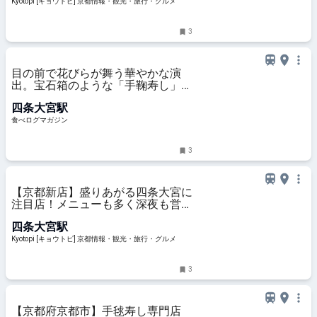
Kyotopi [キョウトピ] 京都情報・観光・旅行・グルメ
3
目の前で花びらが舞う華やかな演
出。宝石箱のような「手鞠寿し」専
門店（京都・大宮） | 食べログマガ
四条大宮駅
ジン
食べログマガジン
3
【京都新店】盛りあがる四条大宮に
注目店！メニューも多く深夜も営業
「スリーピース」
四条大宮駅
Kyotopi [キョウトピ] 京都情報・観光・旅行・グルメ
3
【京都府京都市】手毬寿し専門店