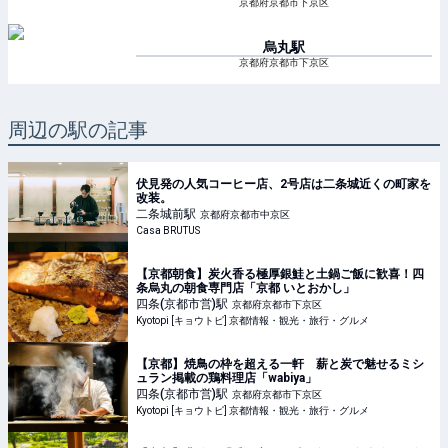
京都府京都市下京区
烏丸
駅
京都府京都市下京区
周辺の駅の記事
伏見発の人気コーヒー店、2号店は二条城近くの町家を
改装。
二条城前
駅
京都府京都市中京区
Casa BRUTUS
【京都朝食】炭火香る極厚銀鮭と土鍋ご飯に歓喜！四
条烏丸の朝食専門店「京都 いとおかし」
四条(京都市営)
駅
京都府京都市下京区
Kyotopi [キョウトピ] 京都情報・観光・旅行・グルメ
【京都】焼鳥の枠を超える一軒 薪と炭で魅せるミシ
ュラン掲載の鶏料理店「wabiya」
四条(京都市営)
駅
京都府京都市下京区
Kyotopi [キョウトピ] 京都情報・観光・旅行・グルメ