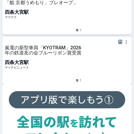
「鮨 京都うめもり」プレオープ
ン！京都ならではの新しい食体験を
四条大宮駅
堪能 | ママテナ
ママテナ
3
嵐電の新型車両「KYOTRAM」2026
年の鉄道友の会ブルーリボン賞受賞
四条大宮駅
マイナビニュース
3