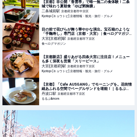
【京都】非公開「香雲亭」で唯一無二の食体験！二条
城で味わう夏朝食「ゆば粥御膳」
二条城前
駅
京都府京都市中京区
Kyotopi [キョウトピ] 京都情報・観光・旅行・グルメ
目の前で花びらが舞う華やかな演出。宝石箱のような
「手鞠寿し」専門店（京都・大宮） | 食べログマガジ
ン
大宮(京都府)
駅
京都府京都市下京区
食べログマガジン
【京都新店】盛りあがる四条大宮に注目店！メニュー
も多く深夜も営業「スリーピース」
大宮(京都府)
駅
京都府京都市下京区
Kyotopi [キョウトピ] 京都情報・観光・旅行・グルメ
【京都】「Cafe AUSGANG」でモーニングを。花街情
緒あふれる空間でベーグルサンドを堪能！｜るるぶ
&more.
丹波口
駅
京都府京都市下京区
るるぶ&more.