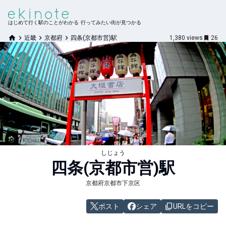
はじめて行く駅のことがわかる 行ってみたい街が見つかる
近畿
京都府
四条(京都市営)駅
1,380
views
26
しじょう
四条(京都市営)
駅
京都府京都市下京区
ポスト
シェア
URLをコピー