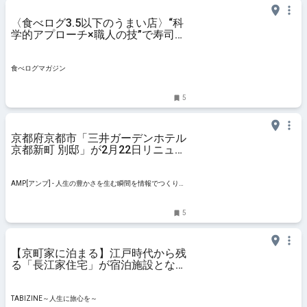
〈食べログ3.5以下のうまい店〉“科
学的アプローチ×職人の技”で寿司を
追求！ 京都・四条の6席のみの瀟洒
なカウンターで味わう | 食べログマ
ガジン
食べログマガジン
5
京都府京都市「三井ガーデンホテル
京都新町 別邸」が2月22日リニュー
アルオープン 最大4名対応の客室を
新設 | AMP[アンプ] - 人生の豊かさ
を生む瞬間を情報でつくりだす新世
AMP[アンプ] - 人生の豊かさを生む瞬間を情報でつくりだ
代向けビジネスメディア
す新世代向けビジネスメディア
5
【京町家に泊まる】江戸時代から残
る「長江家住宅」が宿泊施設となっ
てオープン｜京都市下京区 |
TABIZINE～人生に旅心を～
TABIZINE～人生に旅心を～