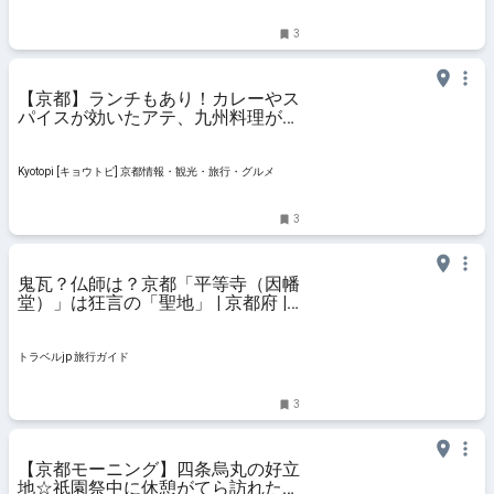
3
【京都】ランチもあり！カレーやス
パイスが効いたアテ、九州料理が揃
う「aoBaru」
Kyotopi [キョウトピ] 京都情報・観光・旅行・グルメ
3
鬼瓦？仏師は？京都「平等寺（因幡
堂）」は狂言の「聖地」 | 京都府 |
トラベルjp 旅行ガイド
トラベルjp 旅行ガイド
3
【京都モーニング】四条烏丸の好立
地☆祇園祭中に休憩がてら訪れたい