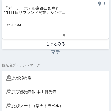
「ガーナーホテル京都四条烏丸」
11月1日リブランド開業。シングル
中心の全103室、24時間営業ショッ
プ併設
トラベル Watch
5
もっとみる
マチ
観光名所・ランドマーク
京都錦市場
真宗佛光寺派 本山佛光寺
たびノート（楽天トラベル）