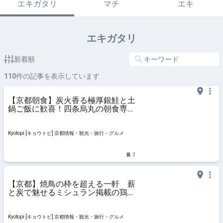
エキガタリ
マチ
エキ
エキガタリ
新着順
110
件の記事を表示しています
【京都朝食】炭火香る極厚銀鮭と土
鍋ご飯に歓喜！四条烏丸の朝食専門
店「京都 いとおかし」
Kyotopi [キョウトピ] 京都情報・観光・旅行・グルメ
3
【京都】焼鳥の枠を超える一軒 薪
と炭で魅せるミシュラン掲載の鶏料
理店「wabiya」
Kyotopi [キョウトピ] 京都情報・観光・旅行・グルメ