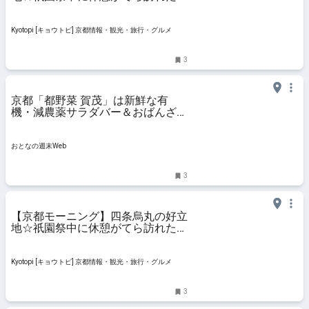
老舗喫茶「高木珈琲店」
Kyotopi [キョウトピ] 京都情報・観光・旅行・グルメ
3
京都「都野菜 賀茂」は新鮮な有
機・減農薬サラダバー＆おばんざい
など食べ放題の朝ごはんが驚きのお
手頃価格
おとなの週末Web
3
【京都モーニング】四条烏丸の好立
地☆祇園祭中に休憩がてら訪れたい
老舗喫茶「高木珈琲店」
Kyotopi [キョウトピ] 京都情報・観光・旅行・グルメ
3