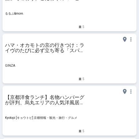
＆グルメ｜るるぶ&more.
るるぶ&more.
5
ハマ・オカモトの京の行きつけ：ラ
イヴのたびに必ず立ち寄る「スパイ
スチャンバー」
GINZA
5
【京都洋食ランチ】名物ハンバーグ
が評判、烏丸エリアの人気洋風居酒
屋「綴 室町別館」
Kyotopi [キョウトピ] 京都情報・観光・旅行・グルメ
5