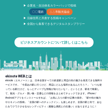
▶ 企業名・自治体名カラーバッジで投稿
〇〇電鉄
△△市観光協会
▶ 沿線住民と共創する投稿キャンペーン
▶ 全国から集客できるデジタルスタンプラリー
ビジネスアカウントについて詳しくはこちら
ekinote WEBとは
ekinote（エキノート）は、日本全国すべての鉄道駅と周辺の街の魅力を発見できる無料サ
ービスです。「今度あの駅に行くけど、周辺にどんな場所があるんだろう？」「いつも使
っている駅だけど、もっとディープな情報が知りたいな！」というとき、駅名で検索し
て、観光・グルメ・買い物・交通などの情報をまとめてチェックできます。iPhone /
Androidアプリをインストールすれば、「お気に入りの駅や記事の保存」「駅や街の魅力
やエキメシの投稿」「全国の駅へのチェックイン」も楽しめます。全国の駅と街で、あな
たをワクワクさせるセレンディピティ（素敵な偶然との出逢い）がありますように！