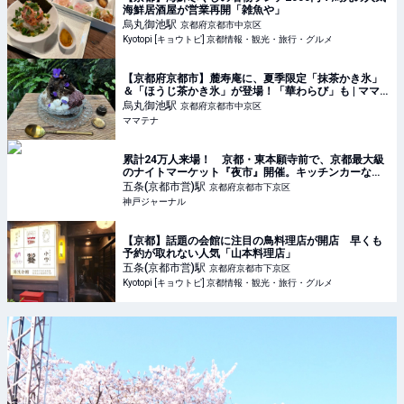
海鮮居酒屋が営業再開「雑魚や」
烏丸御池
駅
京都府京都市中京区
Kyotopi [キョウトピ] 京都情報・観光・旅行・グルメ
【京都府京都市】麓寿庵に、夏季限定「抹茶かき氷」
＆「ほうじ茶かき氷」が登場！「華わらび」も | ママ
テナ
烏丸御池
駅
京都府京都市中京区
ママテナ
累計24万人来場！ 京都・東本願寺前で、京都最大級
のナイトマーケット『夜市』開催。キッチンカーなど
70店以上 | 神戸ジャーナル
五条(京都市営)
駅
京都府京都市下京区
神戸ジャーナル
【京都】話題の会館に注目の鳥料理店が開店 早くも
予約が取れない人気「山本料理店」
五条(京都市営)
駅
京都府京都市下京区
Kyotopi [キョウトピ] 京都情報・観光・旅行・グルメ