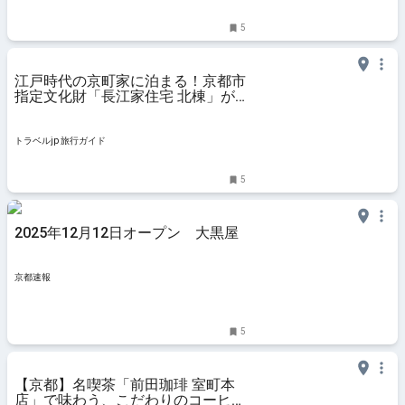
5
江戸時代の京町家に泊まる！京都市
指定文化財「長江家住宅 北棟」が
2026年1月に開業 | 京都府 | トラベ
ルjp 旅行ガイド
トラベルjp 旅行ガイド
5
2025年12月12日オープン 大黒屋
京都速報
5
【京都】名喫茶「前田珈琲 室町本
店」で味わう、こだわりのコーヒー