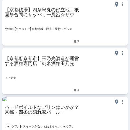
【京都銭湯】四条烏丸の好立地！祇
園祭合間にサッパリ一風呂☆サウナ
＆露天風呂充実「白山湯」
Kyotopi [キョウトピ] 京都情報・観光・旅行・グルメ
3
【京都府京都市】玉乃光酒造が運営
する酒粕専門店「純米酒粕玉乃光」
にかき氷が登場！天然氷を使用 | マ
マテナ
ママテナ
3
ハードボイルドなプリンはいかが？
京都・四条の隠れ家バール
「Okaffe bar & dolce」で楽しむ、
計算し尽くされた夜のスイーツ -
ufu. [ウフ。]
ufu. [ウフ。] - スイーツがないと始まらないufu.ウフ。