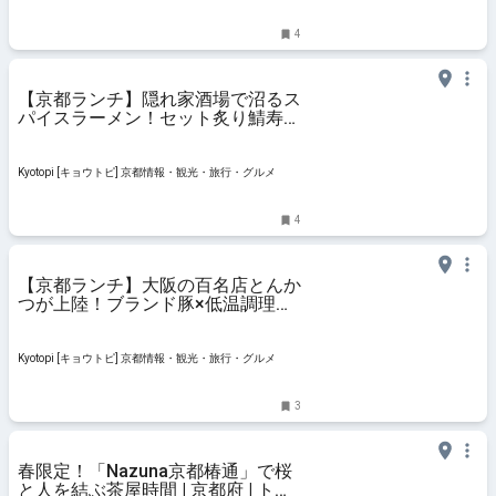
4
【京都ランチ】隠れ家酒場で沼るス
パイスラーメン！セット炙り鯖寿司
も絶品「食堂 樋渡」
Kyotopi [キョウトピ] 京都情報・観光・旅行・グルメ
4
【京都ランチ】大阪の百名店とんか
つが上陸！ブランド豚×低温調理
「ニューベイブ 京都店」
Kyotopi [キョウトピ] 京都情報・観光・旅行・グルメ
3
春限定！「Nazuna京都椿通」で桜
と人を結ぶ茶屋時間 | 京都府 | トラ