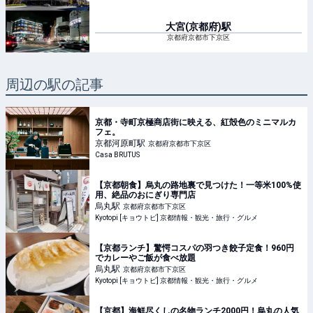
大宮(京都府)
駅
京都府京都市下京区
周辺の駅の記事
京都・寺町京極商店街に映える、紅殻色のミニマルカ
フェ。
京都河原町
駅
京都府京都市下京区
Casa BRUTUS
【京都朝食】烏丸の路地裏で見つけた！一等米100%使
用、絶品のおにぎり専門店
烏丸
駅
京都府京都市下京区
Kyotopi [キョウトピ] 京都情報・観光・旅行・グルメ
【京都ランチ】驚愕コスパの羽つき餃子定食！960円
でカレーやご飯が食べ放題
烏丸
駅
京都府京都市下京区
Kyotopi [キョウトピ] 京都情報・観光・旅行・グルメ
【京都】海鮮尽くしの名物ランチ2000円！烏丸の人気