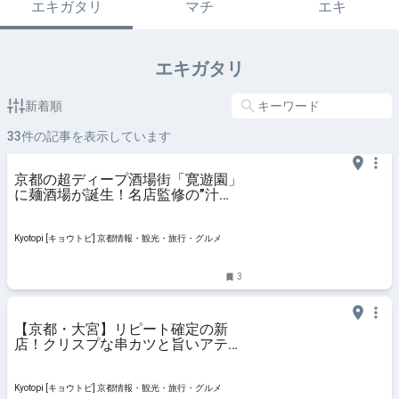
エキガタリ
マチ
エキ
エキガタリ
新着順
33
件の記事を表示しています
京都の超ディープ酒場街「寛遊園」
に麺酒場が誕生！名店監修の”汁な
し担々麺”が楽しめる
Kyotopi [キョウトピ] 京都情報・観光・旅行・グルメ
3
【京都・大宮】リピート確定の新
店！クリスプな串カツと旨いアテに
大満足「みぶや」
Kyotopi [キョウトピ] 京都情報・観光・旅行・グルメ