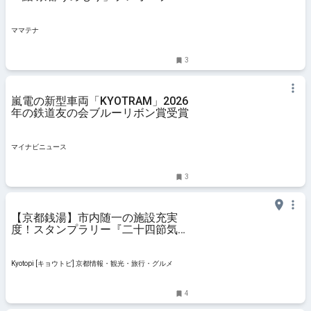
ン！京都ならではの新しい食体験を
堪能 | ママテナ
ママテナ
3
嵐電の新型車両「KYOTRAM」2026
年の鉄道友の会ブルーリボン賞受賞
マイナビニュース
3
【京都銭湯】市内随一の施設充実
度！スタンプラリー『二十四節気湯
めぐり』実施中「五香湯」
Kyotopi [キョウトピ] 京都情報・観光・旅行・グルメ
4