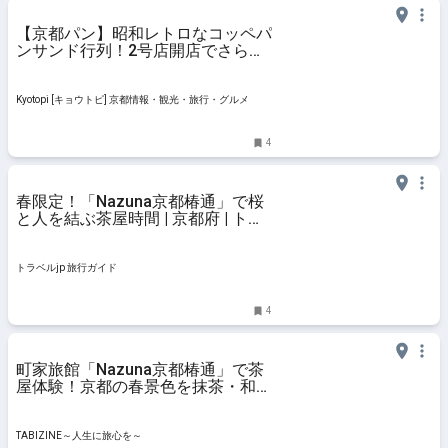
【京都パン】昭和レトロなコッペパ
ンサンド行列！2号店開店でさらに
注目「まるき製パン所」
Kyotopi [キョウトピ] 京都情報・観光・旅行・グルメ
4
春限定！「Nazuna京都椿通」で桜
と人を結ぶ茶屋時間 | 京都府 | トラ
ベルjp 旅行ガイド
トラベルjp 旅行ガイド
4
町家旅館「Nazuna京都椿通」で茶
屋体験！京都の春景色を抹茶・和菓
子とともに楽しむ | TABIZINE～人生
に旅心を～
TABIZINE～人生に旅心を～