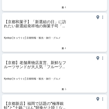
4
【京都和菓子】「新選組の日」に訪
れたい新選組発祥地の御菓子司「京
都鶴屋 鶴寿庵」
Kyotopi [キョウトピ] 京都情報・観光・旅行・グルメ
4
【京都】老舗果物店直営、新鮮なフ
ルーツサンドが大人気「フルーツパ
ーラーヤオイソ」
Kyotopi [キョウトピ] 京都情報・観光・旅行・グルメ
6
【京都新店】福岡で話題の"極厚銀
鮭"と"土鍋ごはん"朝食が上陸！な