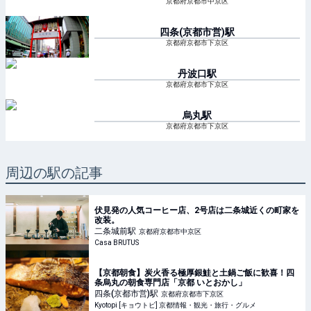
京都府京都市中京区
四条(京都市営)
駅
京都府京都市下京区
丹波口
駅
京都府京都市下京区
烏丸
駅
京都府京都市下京区
周辺の駅の記事
伏見発の人気コーヒー店、2号店は二条城近くの町家を
改装。
二条城前
駅
京都府京都市中京区
Casa BRUTUS
【京都朝食】炭火香る極厚銀鮭と土鍋ご飯に歓喜！四
条烏丸の朝食専門店「京都 いとおかし」
四条(京都市営)
駅
京都府京都市下京区
Kyotopi [キョウトピ] 京都情報・観光・旅行・グルメ