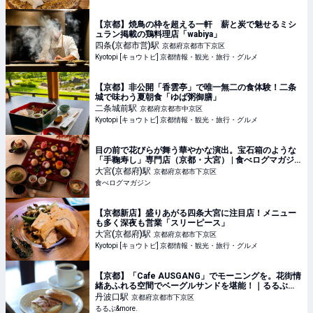
【京都】焼鳥の枠を超える一軒 薪と炭で魅せるミシ
ュラン掲載の鶏料理店「wabiya」
四条(京都市営)
駅
京都府京都市下京区
Kyotopi [キョウトピ] 京都情報・観光・旅行・グルメ
【京都】非公開「香雲亭」で唯一無二の食体験！二条
城で味わう夏朝食「ゆば粥御膳」
二条城前
駅
京都府京都市中京区
Kyotopi [キョウトピ] 京都情報・観光・旅行・グルメ
目の前で花びらが舞う華やかな演出。宝石箱のような
「手鞠寿し」専門店（京都・大宮） | 食べログマガジ
ン
大宮(京都府)
駅
京都府京都市下京区
食べログマガジン
【京都新店】盛りあがる四条大宮に注目店！メニュー
も多く深夜も営業「スリーピース」
大宮(京都府)
駅
京都府京都市下京区
Kyotopi [キョウトピ] 京都情報・観光・旅行・グルメ
【京都】「Cafe AUSGANG」でモーニングを。花街情
緒あふれる空間でベーグルサンドを堪能！｜るるぶ
&more.
丹波口
駅
京都府京都市下京区
るるぶ&more.