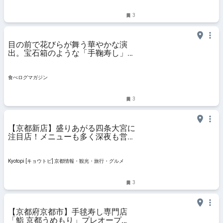
3
目の前で花びらが舞う華やかな演
出。宝石箱のような「手鞠寿し」専
門店（京都・大宮） | 食べログマガ
ジン
食べログマガジン
3
【京都新店】盛りあがる四条大宮に
注目店！メニューも多く深夜も営業
「スリーピース」
Kyotopi [キョウトピ] 京都情報・観光・旅行・グルメ
3
【京都府京都市】手毬寿し専門店
「鮨 京都うめもり」プレオープ