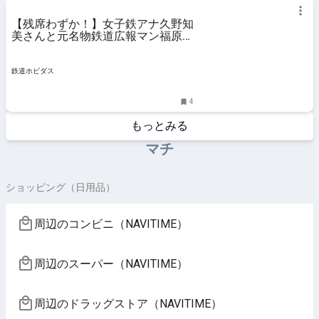
【残席わずか！】女子鉄アナ久野知
美さんと元名物鉄道広報マン福原稔
浩さんと行く嵐電・嵯峨野トロッコ
貸切ツアー！ | 鉄道ホビダス
鉄道ホビダス
4
もっとみる
マチ
ショッピング（日用品）
周辺のコンビニ（NAVITIME）
周辺のスーパー（NAVITIME）
周辺のドラッグストア（NAVITIME）