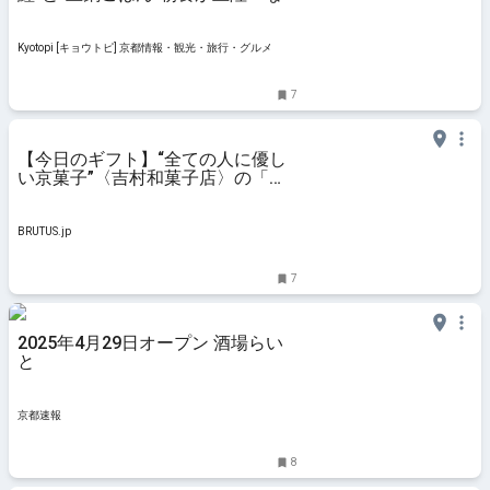
んと学生は1000円
Kyotopi [キョウトピ] 京都情報・観光・旅行・グルメ
7
【今日のギフト】“全ての人に優し
い京菓子”〈吉村和菓子店〉の「焼
き鳳瑞〈あづき茶〉」 | ブルータス|
BRUTUS.jp
BRUTUS.jp
7
2025年4月29日オープン 酒場らい
と
京都速報
8