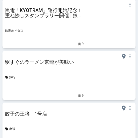
嵐電「KYOTRAM」運行開始記念！
重ね捺しスタンプラリー開催 | 鉄道
ホビダス
鉄道ホビダス
9
駅すぐのラーメン京龍が美味い
旅行
9
餃子の王将 1号店
出張