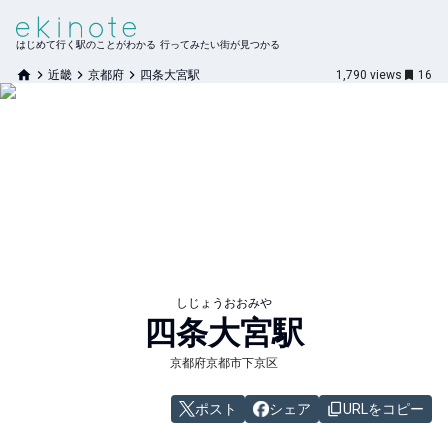
はじめて行く駅のことがわかる 行ってみたい街が見つかる
近畿
京都府
四条大宮駅
1,790
views
16
しじょうおおみや
四条大宮
駅
京都府京都市下京区
ポスト
シェア
URLをコピー