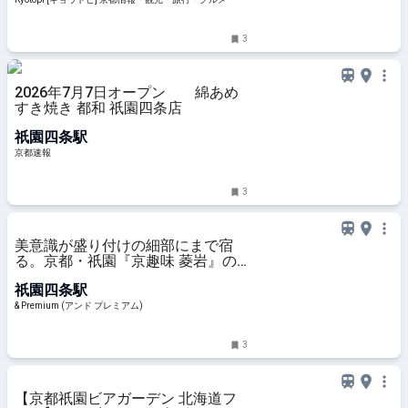
3
2026年7月7日オープン 綿あめ
すき焼き 都和 祇園四条店
祇園四条駅
京都速報
3
美意識が盛り付けの細部にまで宿
る。京都・祇園『京趣味 菱岩』の
「折詰弁当・梅」。【幸せの折詰
祇園四条駅
vol.16】
& Premium (アンド プレミアム)
3
【京都祇園ビアガーデン 北海道フ