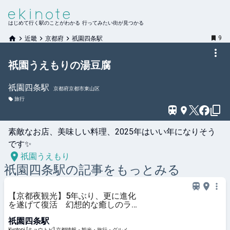
はじめて行く駅のことがわかる 行ってみたい街が見つかる
9
近畿
京都府
祇園四条駅
祇園うえもりの湯豆腐
祇園四条
駅
京都府京都市東山区
旅行
素敵なお店、美味しい料理、2025年はいい年になりそう
です✨
祇園うえもり
祇園四条
駅の記事をもっとみる
【京都夜観光】5年ぶり、更に進化
を遂げて復活 幻想的な癒しのライ
トアップ「東山観月路」
祇園四条駅
Kyotopi [キョウトピ] 京都情報・観光・旅行・グルメ