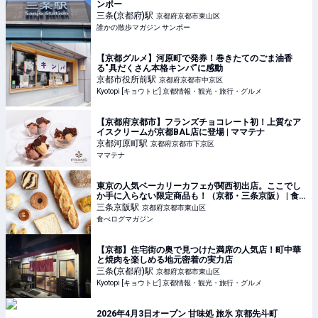
ンポー
三条(京都府)
駅
京都府京都市東山区
誰かの散歩マガジン サンポー
【京都グルメ】河原町で発券！巻きたてのごま油香
る"具だくさん本格キンパ"に感動
京都市役所前
駅
京都府京都市中京区
Kyotopi [キョウトピ] 京都情報・観光・旅行・グルメ
【京都府京都市】フランズチョコレート初！上質なア
イスクリームが京都BAL店に登場 | ママテナ
京都河原町
駅
京都府京都市下京区
ママテナ
東京の人気ベーカリーカフェが関西初出店。ここでし
か手に入らない限定商品も！（京都・三条京阪） | 食
べログマガジン
三条京阪
駅
京都府京都市東山区
食べログマガジン
【京都】住宅街の奥で見つけた満席の人気店！町中華
と焼肉を楽しめる地元密着の実力店
三条(京都府)
駅
京都府京都市東山区
Kyotopi [キョウトピ] 京都情報・観光・旅行・グルメ
2026年4月3日オープン 甘味処 旅氷 京都先斗町