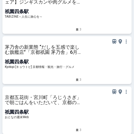
ェア】ジンギスカンや肉グルメを楽
しむ炭火BBQ！オープニングキャン
祇園四条駅
ペーンもあり | TABIZINE～人生に旅
心を～
TABIZINE～人生に旅心を～
3
茅乃舎の新業態 “だしを五感で楽し
む旗艦店”「京都祇園 茅乃舎」6月
11日オープン！
祇園四条駅
Kyotopi [キョウトピ] 京都情報・観光・旅行・グルメ
3
京都五花街・宮川町「ろじうさぎ」
で朝ごはんをいただいて、京都の素
敵な一日が始まる。
祇園四条駅
おとなの週末Web
3