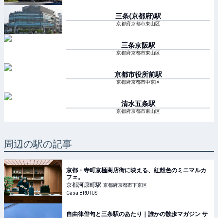
三条(京都府)
駅
京都府京都市東山区
三条京阪
駅
京都府京都市東山区
京都市役所前
駅
京都府京都市中京区
清水五条
駅
京都府京都市東山区
周辺の駅の記事
京都・寺町京極商店街に映える、紅殻色のミニマルカ
フェ。
京都河原町
駅
京都府京都市下京区
Casa BRUTUS
自由律俳句と三条駅のあたり｜誰かの散歩マガジン サ