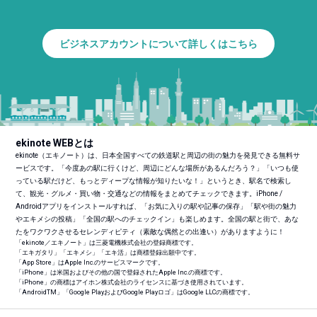
ビジネスアカウントについて詳しくはこちら
ekinote WEBとは
ekinote（エキノート）は、日本全国すべての鉄道駅と周辺の街の魅力を発見できる無料サ
ービスです。「今度あの駅に行くけど、周辺にどんな場所があるんだろう？」「いつも使
っている駅だけど、もっとディープな情報が知りたいな！」というとき、駅名で検索し
て、観光・グルメ・買い物・交通などの情報をまとめてチェックできます。iPhone /
Androidアプリをインストールすれば、「お気に入りの駅や記事の保存」「駅や街の魅力
やエキメシの投稿」「全国の駅へのチェックイン」も楽しめます。全国の駅と街で、あな
たをワクワクさせるセレンディピティ（素敵な偶然との出逢い）がありますように！
「ekinote／エキノート」は三菱電機株式会社の登録商標です。
「エキガタリ」「エキメシ」「エキ活」は商標登録出願中です。
「App Store」はApple Inc.のサービスマークです。
「iPhone」は米国およびその他の国で登録されたApple Inc.の商標です。
「iPhone」の商標はアイホン株式会社のライセンスに基づき使用されています。
「Android
TM
」「Google PlayおよびGoogle Playロゴ」はGoogle LLCの商標です。