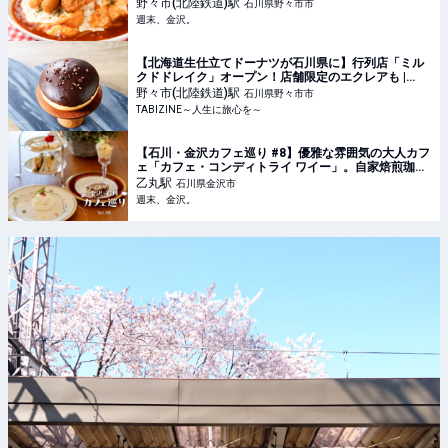
注目♪【NEW OPEN】 - 週末、金沢。
野々市(北陸鉄道)
駅
石川県野々市市
週末、金沢。
【北海道生仕立てドーナツが石川県に】行列店「ミル
クドドレイク」オープン！店舗限定のエクレアも |
TABIZINE～人生に旅心を～
野々市(北陸鉄道)
駅
石川県野々市市
TABIZINE～人生に旅心を～
【石川・金沢カフェ巡り #8】優雅な雰囲気の大人カフ
ェ「カフェ・コンディトライ ワイー」。自家焙煎珈琲
の香りに包まれ体に優しいスイーツを - 週末、金沢。
乙丸
駅
石川県金沢市
週末、金沢。