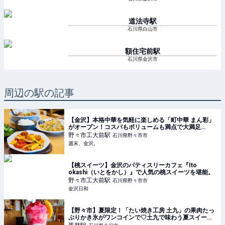
道法寺
駅
石川県白山市
額住宅前
駅
石川県金沢市
周辺の駅の記事
【金沢】本格中華を気軽に楽しめる「町中華 まん彩」
がオープン！コスパもボリュームも満点で大満足
♪【NEW OPEN】 - 週末、金沢。
野々市工大前
駅
石川県野々市市
週末、金沢。
【桃スイーツ】金沢のパティスリーカフェ『Ito
okashi（いとをかし）』で人気の桃スイーツを堪能。
野々市工大前
駅
石川県野々市市
金沢日和
【野々市】夏限定！「たい焼き工房 土九」の果肉たっ
ぷりかき氷がワンコインで♡土九で味わう夏スイー
ツ！ - 週末、金沢。