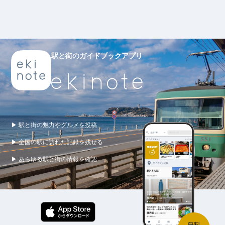
駅と街のガイドブックアプリ
▶ 駅と街の魅力やグルメを投稿
▶ 全国の駅に訪れた記録を残せる
▶ あらゆる駅と街の情報を確認