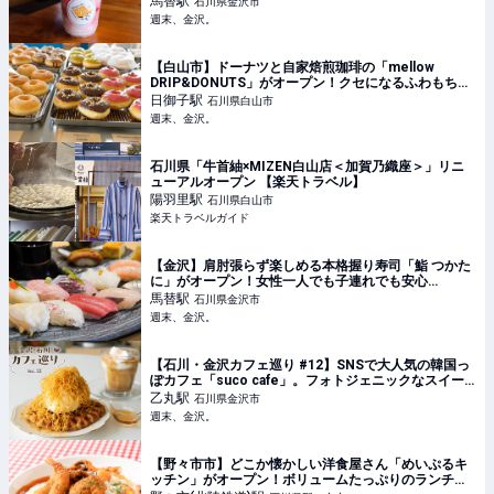
馬替
駅
石川県金沢市
週末、金沢。
【白山市】ドーナツと自家焙煎珈琲の「mellow
DRIP&DONUTS」がオープン！クセになるふわもち食
感で香り高いドリンクと相性抜群♪【NEW OPEN】 - 週
日御子
駅
石川県白山市
末、金沢。
週末、金沢。
石川県「牛首紬×MIZEN白山店＜加賀乃織座＞」リニ
ューアルオープン 【楽天トラベル】
陽羽里
駅
石川県白山市
楽天トラベルガイド
【金沢】肩肘張らず楽しめる本格握り寿司「鮨 つかた
に」がオープン！女性一人でも子連れでも安心
♪【NEW OPEN】 - 週末、金沢。
馬替
駅
石川県金沢市
週末、金沢。
【石川・金沢カフェ巡り #12】SNSで大人気の韓国っ
ぽカフェ「suco cafe」。フォトジェニックなスイー
ツ＆ドリンクにわくわく♡ - 週末、金沢。
乙丸
駅
石川県金沢市
週末、金沢。
【野々市市】どこか懐かしい洋食屋さん「めいぷるキ
ッチン」がオープン！ボリュームたっぷりのランチに