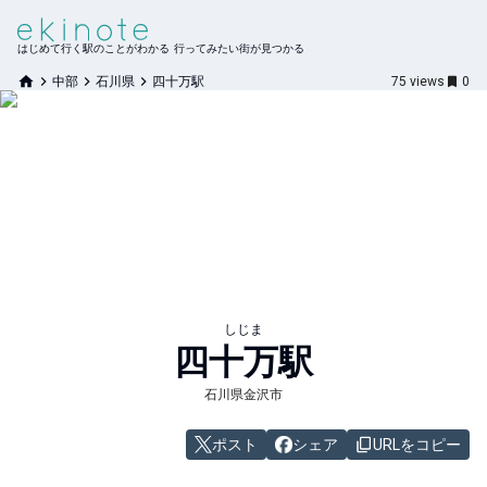
はじめて行く駅のことがわかる 行ってみたい街が見つかる
中部
石川県
四十万駅
75
views
0
しじま
四十万
駅
石川県金沢市
ポスト
シェア
URLをコピー