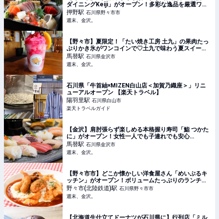
ダイニングKeiji」がオープン！多彩な逸品を厳選ワイ
ンとともに愉しんで♡【NEW OPEN】 - 週末、金沢。
押野
駅
石川県野々市市
週末、金沢。
【野々市】夏限定！「たい焼き工房 土九」の果肉たっ
ぷりかき氷がワンコインで♡土九で味わう夏スイー
ツ！ - 週末、金沢。
馬替
駅
石川県金沢市
週末、金沢。
石川県「牛首紬×MIZEN白山店＜加賀乃織座＞」リニ
ューアルオープン 【楽天トラベル】
陽羽里
駅
石川県白山市
楽天トラベルガイド
【金沢】肩肘張らず楽しめる本格握り寿司「鮨 つかた
に」がオープン！女性一人でも子連れでも安心
♪【NEW OPEN】 - 週末、金沢。
馬替
駅
石川県金沢市
週末、金沢。
【野々市市】どこか懐かしい洋食屋さん「めいぷるキ
ッチン」がオープン！ボリュームたっぷりのランチに
注目♪【NEW OPEN】 - 週末、金沢。
野々市(北陸鉄道)
駅
石川県野々市市
週末、金沢。
【北海道生仕立てドーナツが石川県に】行列店「ミル