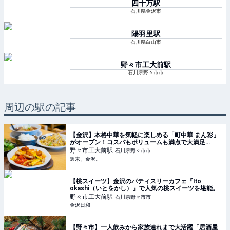
四十万
駅
石川県金沢市
陽羽里
駅
石川県白山市
野々市工大前
駅
石川県野々市市
周辺の駅の記事
【金沢】本格中華を気軽に楽しめる「町中華 まん彩」
がオープン！コスパもボリュームも満点で大満足
♪【NEW OPEN】 - 週末、金沢。
野々市工大前
駅
石川県野々市市
週末、金沢。
【桃スイーツ】金沢のパティスリーカフェ『Ito
okashi（いとをかし）』で人気の桃スイーツを堪能。
野々市工大前
駅
石川県野々市市
金沢日和
【野々市】一人飲みから家族連れまで大活躍「居酒屋