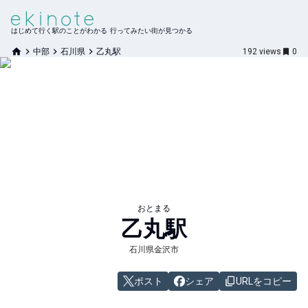
はじめて行く駅のことがわかる 行ってみたい街が見つかる
中部
石川県
乙丸駅
192
views
0
おとまる
乙丸
駅
石川県金沢市
ポスト
シェア
URLをコピー