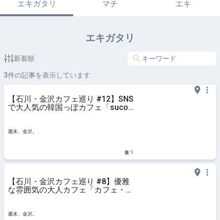
エキガタリ
マチ
エキ
エキガタリ
新着順
3
件の記事を表示しています
【石川・金沢カフェ巡り #12】SNS
で大人気の韓国っぽカフェ「suco
cafe」。フォトジェニックなスイ
ーツ＆ドリンクにわくわく♡ - 週
末、金沢。
週末、金沢。
9
【石川・金沢カフェ巡り #8】優雅
な雰囲気の大人カフェ「カフェ・コ
ンディトライ ワイー」。自家焙煎
珈琲の香りに包まれ体に優しいスイ
ーツを - 週末、金沢。
週末、金沢。