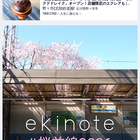
クドドレイク」オープン！店舗限定のエクレアも |
TABIZINE～人生に旅心を～
野々市(北陸鉄道)
駅
石川県野々市市
TABIZINE～人生に旅心を～