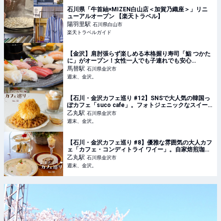
石川県「牛首紬×MIZEN白山店＜加賀乃織座＞」リニ
ューアルオープン 【楽天トラベル】
陽羽里
駅
石川県白山市
楽天トラベルガイド
【金沢】肩肘張らず楽しめる本格握り寿司「鮨 つかた
に」がオープン！女性一人でも子連れでも安心
♪【NEW OPEN】 - 週末、金沢。
馬替
駅
石川県金沢市
週末、金沢。
【石川・金沢カフェ巡り #12】SNSで大人気の韓国っ
ぽカフェ「suco cafe」。フォトジェニックなスイー
ツ＆ドリンクにわくわく♡ - 週末、金沢。
乙丸
駅
石川県金沢市
週末、金沢。
【石川・金沢カフェ巡り #8】優雅な雰囲気の大人カフ
ェ「カフェ・コンディトライ ワイー」。自家焙煎珈琲
の香りに包まれ体に優しいスイーツを - 週末、金沢。
乙丸
駅
石川県金沢市
週末、金沢。