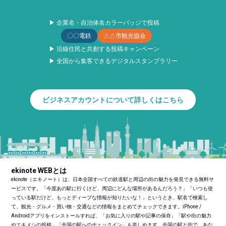
▶ 企業名・自治体名カラーバッジで投稿
〇〇電鉄
△△市観光協会
▶ 沿線住民と共創する投稿キャンペーン
▶ 全国から集客できるデジタルスタンプラリー
ビジネスアカウントについて詳しくはこちら
ekinote WEBとは
ekinote（エキノート）は、日本全国すべての鉄道駅と周辺の街の魅力を発見できる無料サ
ービスです。「今度あの駅に行くけど、周辺にどんな場所があるんだろう？」「いつも使
っている駅だけど、もっとディープな情報が知りたいな！」というとき、駅名で検索し
て、観光・グルメ・買い物・交通などの情報をまとめてチェックできます。iPhone /
Androidアプリをインストールすれば、「お気に入りの駅や記事の保存」「駅や街の魅力
やエキメシの投稿」「全国の駅へのチェックイン」も楽しめます。全国の駅と街で、あな