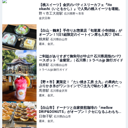
【桃スイーツ】金沢のパティスリーカフェ『Ito
okashi（いとをかし）』で人気の桃スイーツを堪能。
野々市工大前
駅
石川県野々市市
金沢日和
【白山・鶴来】手作りお惣菜店「旬菜屋 小寺姉妹」が
オープン！1日1組限定のイートイン席も人気♡【NEW
OPEN】 - 週末、金沢。
鶴来
駅
石川県白山市
週末、金沢。
ご利益がありすぎて御朱印が中止!? 石川県屈指のパワ
ースポット「金剱宮」 | 石川県 | トラベルjp 旅行ガイド
鶴来
駅
石川県白山市
トラベルjp 旅行ガイド
【野々市】夏限定！「たい焼き工房 土九」の果肉たっ
ぷりかき氷がワンコインで♡土九で味わう夏スイー
ツ！ - 週末、金沢。
馬替
駅
石川県金沢市
週末、金沢。
【白山市】ドーナツと自家焙煎珈琲の「mellow
DRIP&DONUTS」がオープン！クセになるふわもち食
感で香り高いドリンクと相性抜群♪【NEW OPEN】 - 週
日御子
駅
石川県白山市
末、金沢。
週末、金沢。