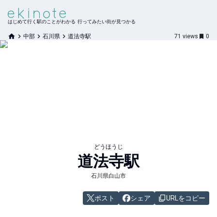
はじめて行く駅のことがわかる 行ってみたい街が見つかる
中部
石川県
道法寺駅
71
views
0
どうほうじ
道法寺
駅
石川県白山市
ポスト
シェア
URLをコピー