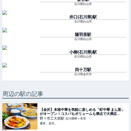
石川県白山市
井口(石川県)
駅
石川県白山市
陽羽里
駅
石川県白山市
小柳(石川県)
駅
石川県白山市
四十万
駅
石川県金沢市
周辺の駅の記事
【金沢】本格中華を気軽に楽しめる「町中華 まん彩」
がオープン！コスパもボリュームも満点で大満足
♪【NEW OPEN】 - 週末、金沢。
野々市工大前
駅
石川県野々市市
週末、金沢。