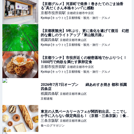
【京都グルメ】河原町で発券！巻きたてのごま油香
る"具だくさん本格キンパ"に感動
京都市役所前
駅
京都府京都市中京区
Kyotopi [キョウトピ] 京都情報・観光・旅行・グルメ
【京都夜観光】5年ぶり、更に進化を遂げて復活 幻想
的な癒しのライトアップ「東山観月路」
祇園四条
駅
京都府京都市東山区
Kyotopi [キョウトピ] 京都情報・観光・旅行・グルメ
【京都ランチ】市役所近くの秘密基地でかぶりつく！
1000円で肉欲を満たす豚卵定食
京都市役所前
駅
京都府京都市中京区
Kyotopi [キョウトピ] 京都情報・観光・旅行・グルメ
2026年7月7日オープン 綿あめすき焼き 都和 祇園
四条店
祇園四条
駅
京都府京都市東山区
京都速報
東京の人気ベーカリーカフェが関西初出店。ここでし
か手に入らない限定商品も！（京都・三条京阪） | 食
べログマガジン
三条京阪
駅
京都府京都市東山区
食べログマガジン