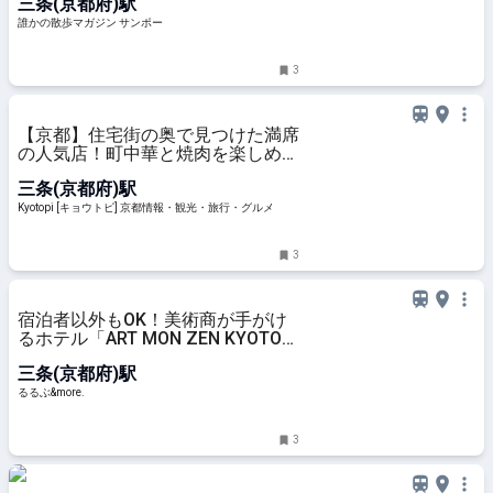
三条(京都府)駅
誰かの散歩マガジン サンポー
3
【京都】住宅街の奥で見つけた満席
の人気店！町中華と焼肉を楽しめる
地元密着の実力店
三条(京都府)駅
Kyotopi [キョウトピ] 京都情報・観光・旅行・グルメ
3
宿泊者以外もOK！美術商が手がけ
るホテル「ART MON ZEN KYOTO」
で、約200年前の茶器でいただく茶
三条(京都府)駅
道体験【ご褒美の新定番】｜るるぶ
&more.
るるぶ&more.
3