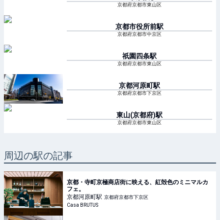
京都府京都市東山区
京都市役所前
駅
京都府京都市中京区
祇園四条
駅
京都府京都市東山区
京都河原町
駅
京都府京都市下京区
東山(京都府)
駅
京都府京都市東山区
周辺の駅の記事
京都・寺町京極商店街に映える、紅殻色のミニマルカ
フェ。
京都河原町
駅
京都府京都市下京区
Casa BRUTUS