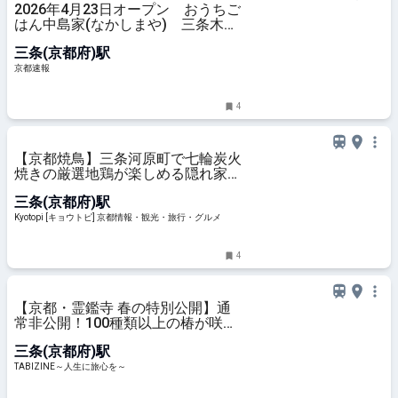
2026年4月23日オープン おうちご
はん中島家(なかしまや) 三条木屋
町
三条(京都府)駅
京都速報
4
【京都焼鳥】三条河原町で七輪炭火
焼きの厳選地鶏が楽しめる隠れ家的
穴場「炭火鶏焼 白久」
三条(京都府)駅
Kyotopi [キョウトピ] 京都情報・観光・旅行・グルメ
4
【京都・霊鑑寺 春の特別公開】通
常非公開！100種類以上の椿が咲き
誇る境内で庭園や書院を眺める |
三条(京都府)駅
TABIZINE～人生に旅心を～
TABIZINE～人生に旅心を～