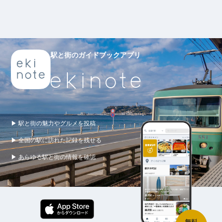
駅と街のガイドブックアプリ
▶ 駅と街の魅力やグルメを投稿
▶ 全国の駅に訪れた記録を残せる
▶ あらゆる駅と街の情報を確認