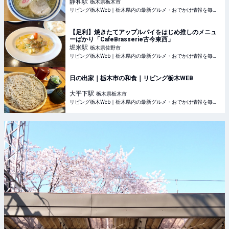
静和
駅
栃木県栃木市
リビング栃木Web｜栃木県内の最新グルメ・おでかけ情報を毎日配信！
【足利】焼きたてアップルパイをはじめ推しのメニュ
ーばかり「CafeBrasserie古今東西」
堀米
駅
栃木県佐野市
リビング栃木Web｜栃木県内の最新グルメ・おでかけ情報を毎日配信！
日の出家｜栃木市の和食｜リビング栃木WEB
大平下
駅
栃木県栃木市
リビング栃木Web｜栃木県内の最新グルメ・おでかけ情報を毎日配信！