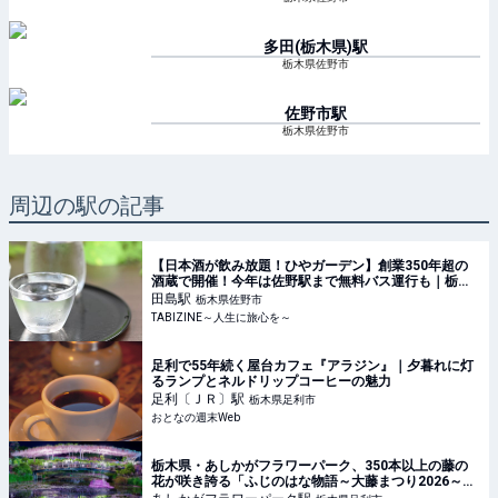
多田(栃木県)
駅
栃木県佐野市
佐野市
駅
栃木県佐野市
周辺の駅の記事
【日本酒が飲み放題！ひやガーデン】創業350年超の
酒蔵で開催！今年は佐野駅まで無料バス運行も｜栃木
県 | TABIZINE～人生に旅心を～
田島
駅
栃木県佐野市
TABIZINE～人生に旅心を～
足利で55年続く屋台カフェ『アラジン』｜夕暮れに灯
るランプとネルドリップコーヒーの魅力
足利〔ＪＲ〕
駅
栃木県足利市
おとなの週末Web
栃木県・あしかがフラワーパーク、350本以上の藤の
花が咲き誇る「ふじのはな物語～大藤まつり2026～」
開催 - 夜間ライトアップも