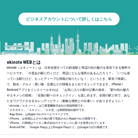
ビジネスアカウントについて詳しくはこちら
ekinote WEBとは
ekinote（エキノート）は、日本全国すべての鉄道駅と周辺の街の魅力を発見できる無料サ
ービスです。「今度あの駅に行くけど、周辺にどんな場所があるんだろう？」「いつも使
っている駅だけど、もっとディープな情報が知りたいな！」というとき、駅名で検索し
て、観光・グルメ・買い物・交通などの情報をまとめてチェックできます。iPhone /
Androidアプリをインストールすれば、「お気に入りの駅や記事の保存」「駅や街の魅力
やエキメシの投稿」「全国の駅へのチェックイン」も楽しめます。全国の駅と街で、あな
たをワクワクさせるセレンディピティ（素敵な偶然との出逢い）がありますように！
「ekinote／エキノート」は三菱電機株式会社の登録商標です。
「エキガタリ」「エキメシ」「エキ活」は商標登録出願中です。
「App Store」はApple Inc.のサービスマークです。
「iPhone」は米国およびその他の国で登録されたApple Inc.の商標です。
「iPhone」の商標はアイホン株式会社のライセンスに基づき使用されています。
「Android
TM
」「Google PlayおよびGoogle Playロゴ」はGoogle LLCの商標です。