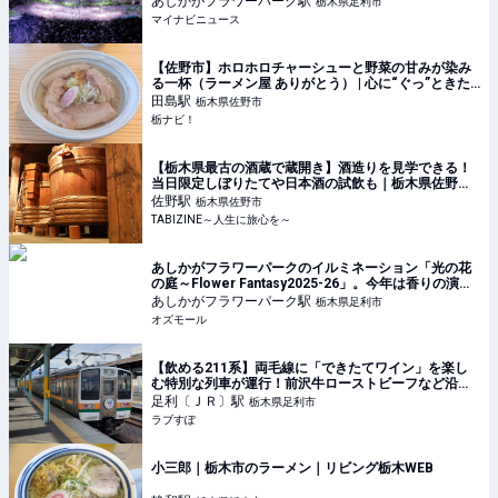
あしかがフラワーパーク
駅
栃木県足利市
マイナビニュース
【佐野市】ホロホロチャーシューと野菜の甘みが染み
る一杯（ラーメン屋 ありがとう） | 心に“ぐっ”ときた
クチコミ！ | 栃ナビ！
田島
駅
栃木県佐野市
栃ナビ！
【栃木県最古の酒蔵で蔵開き】酒造りを見学できる！
当日限定しぼりたてや日本酒の試飲も｜栃木県佐野市 |
TABIZINE～人生に旅心を～
佐野
駅
栃木県佐野市
TABIZINE～人生に旅心を～
あしかがフラワーパークのイルミネーション「光の花
の庭～Flower Fantasy2025-26」。今年は香りの演出
も - OZmall
あしかがフラワーパーク
駅
栃木県足利市
オズモール
【飲める211系】両毛線に「できたてワイン」を楽し
む特別な列車が運行！前沢牛ローストビーフなど沿線
グルメ満載の「テロワール211」ツアー発売！ - ラブす
足利〔ＪＲ〕
駅
栃木県足利市
ぽ
ラブすぽ
小三郎｜栃木市のラーメン｜リビング栃木WEB