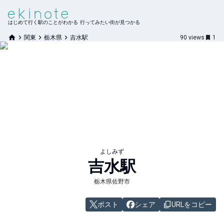
はじめて行く駅のことがわかる 行ってみたい街が見つかる
関東
栃木県
吉水駅
90
views
1
よしみず
吉水
駅
栃木県佐野市
ポスト
シェア
URLをコピー