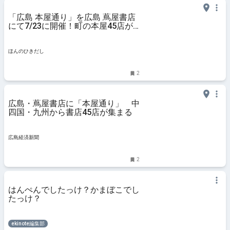
「広島 本屋通り」を広島 蔦屋書店
にて7/23に開催！町の本屋45店が
大集合し、出店者によるトークイベ
ント、ワークショップも | ほんのひ
きだし
ほんのひきだし
2
広島・蔦屋書店に「本屋通り」 中
四国・九州から書店45店が集まる
広島経済新聞
2
はんぺんでしたっけ？かまぼこでし
たっけ？
ekinote編集部