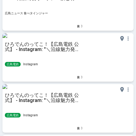
びもち・抹茶・珈琲も
広島ニュース 食べタインジャー
3
ひろでんのってこ！【広島電鉄 公
式】 - Instagram: "＼沿線魅力発見
シリーズ！『Crepe Cafe Lamp』
／ 広電スタッフが広電沿線の魅力
的なスポットの情報を発見する「沿
広島電鉄
Instagram
線魅力発
3
ひろでんのってこ！【広島電鉄 公
式】 - Instagram: "＼沿線魅力発見
シリーズ！『クラフト・カフェ・ガ
チャマナ』／ 広電スタッフが広電
沿線の魅力的なスポットの情報を発
広島電鉄
Instagram
見する「沿線魅力発見
3