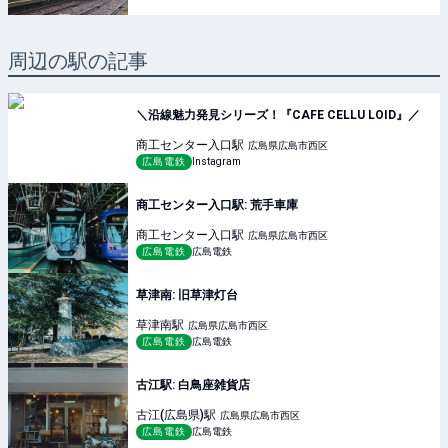
周辺の駅の記事
＼沿線魅力発見シリーズ！『CAFE CELLU LOID』／
商工センター入口
駅
広島県広島市西区
広島電鉄
Instagram
商工センター入口駅: 荒手車庫
商工センター入口
駅
広島県広島市西区
広島電鉄
広島電鉄
草津南: 旧草津灯台
草津南
駅
広島県広島市西区
広島電鉄
広島電鉄
古江駅: 白鳥座雑貨店
古江(広島県)
駅
広島県広島市西区
広島電鉄
広島電鉄