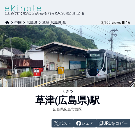
はじめて行く駅のことがわかる 行ってみたい街が見つかる
中国
広島県
草津(広島県)駅
2,100
views
16
くさつ
草津(広島県)
駅
広島県広島市西区
ポスト
シェア
URLをコピー