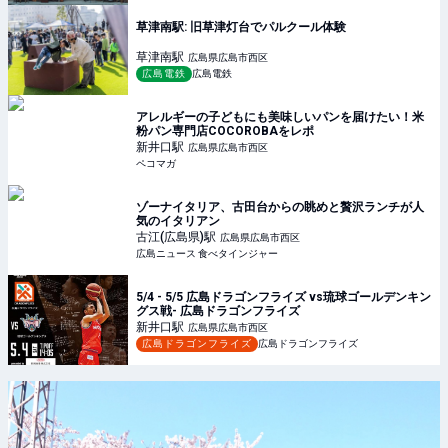
草津南駅: 旧草津灯台でパルクール体験
草津南
駅
広島県広島市西区
広島電鉄
広島電鉄
アレルギーの子どもにも美味しいパンを届けたい！米
粉パン専門店COCOROBAをレポ
新井口
駅
広島県広島市西区
ペコマガ
ゾーナイタリア、古田台からの眺めと贅沢ランチが人
気のイタリアン
古江(広島県)
駅
広島県広島市西区
広島ニュース 食べタインジャー
5/4 - 5/5 広島ドラゴンフライズ vs琉球ゴールデンキン
グス戦- 広島ドラゴンフライズ
新井口
駅
広島県広島市西区
広島ドラゴンフライズ
広島ドラゴンフライズ