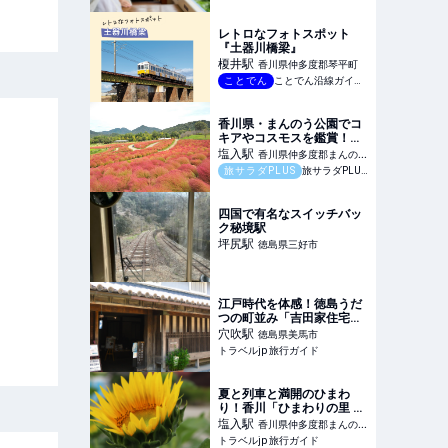
行ガイド
レトロなフォトスポット
『土器川橋梁』
榎井
駅
香川県仲多度郡琴平町
ことでん
ことでん沿線ガイドブック
香川県・まんのう公園でコ
キアやコスモスを鑑賞！
「秋！色どりフェスタ
塩入
駅
香川県仲多度郡まんのう
2025」が9月13日（土）か
旅サラダPLUS
旅サラダPLUS｜朝日放送
町
ら開催
四国で有名なスイッチバッ
ク秘境駅
坪尻
駅
徳島県三好市
江戸時代を体感！徳島うだ
つの町並み「吉田家住宅」
が凄い | 徳島県 | トラベルjp
穴吹
駅
徳島県美馬市
旅行ガイド
トラベルjp 旅行ガイド
夏と列車と満開のひまわ
り！香川「ひまわりの里 ま
んのう」 | 香川県 | トラベル
塩入
駅
香川県仲多度郡まんのう
jp 旅行ガイド
トラベルjp 旅行ガイド
町