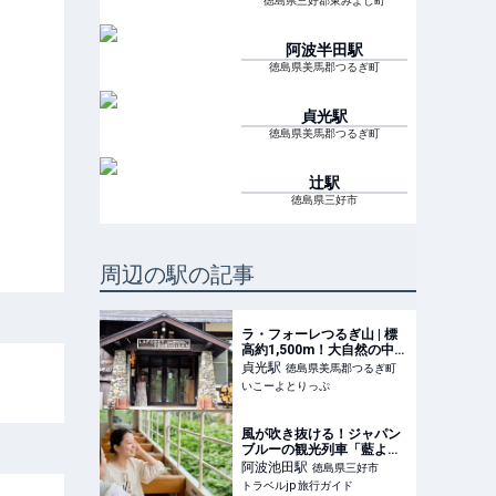
徳島県三好郡東みよし町
阿波半田
駅
徳島県美馬郡つるぎ町
貞光
駅
徳島県美馬郡つるぎ町
辻
駅
徳島県三好市
周辺の駅の記事
ラ・フォーレつるぎ山 | 標
高約1,500m！大自然の中の
とっておき空間の山上ホテ
貞光
駅
徳島県美馬郡つるぎ町
ル｜大自然に包まれた癒し
いこーよとりっぷ
の滞在を | 徳島県美馬郡つ
るぎ町 | いこーよとりっぷ
風が吹き抜ける！ジャパン
ブルーの観光列車「藍よし
のがわトロッコ」で徳島横
阿波池田
駅
徳島県三好市
断 | 徳島県 | トラベルjp 旅
トラベルjp 旅行ガイド