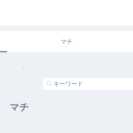
マチ
エキガタリ
する記事がありません
マチ