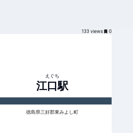
133
views
0
えぐち
江口
駅
徳島県三好郡東みよし町