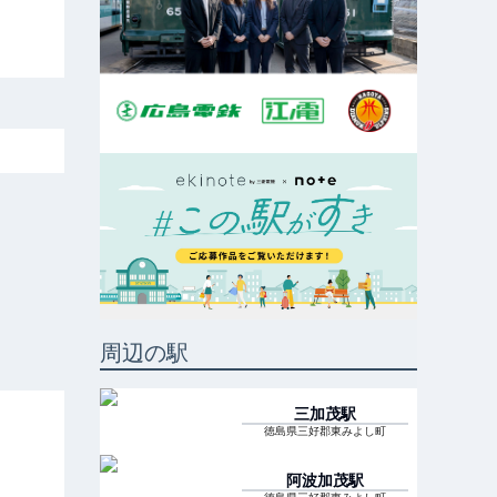
周辺の駅
三加茂
駅
徳島県三好郡東みよし町
阿波加茂
駅