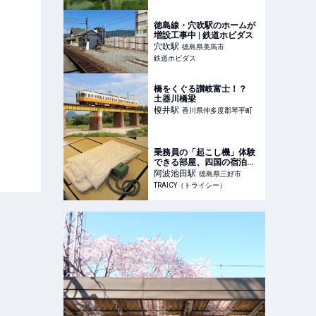
徳島線・穴吹駅のホームが
増設工事中 | 鉄道ホビダス
穴吹
駅
徳島県美馬市
鉄道ホビダス
橋をくぐる讃岐富士！？
土器川橋梁
榎井
駅
香川県仲多度郡琴平町
乗務員の「起こし機」体験
できる部屋、四国の宿泊施
設に登場 JR秘蔵の鉄道部
阿波池田
駅
徳島県三好市
品も - TRAICY（トライシ
TRAICY（トライシー）
ー）