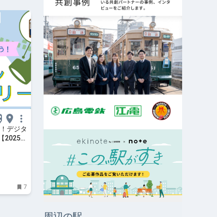
う！デジタ
2025年
日・祝）
7
周辺の駅