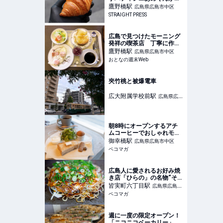
がける、発酵バターのクロ
鷹野橋
駅
広島県広島市中区
ワッサン専門店がオープン
STRAIGHT PRESS
広島で見つけたモーニング
発祥の喫茶店 丁寧に作ら
れた王道モーニングの味に
鷹野橋
駅
広島県広島市中区
ほっとする - おとなの週末
おとなの週末Web
Web
夾竹桃と被爆電車
広大附属学校前
駅
広島県広島
市南区
朝8時にオープンするアチ
ムコーヒーでおしゃれモー
ニング♡
御幸橋
駅
広島県広島市中区
ペコマガ
広島人に愛されるお好み焼
き店「ひらの」の名物“そば
ライス”
皆実町六丁目
駅
広島県広島市
ペコマガ
南区
週に一度の限定オープン！
「ニコニコベーカリー」が