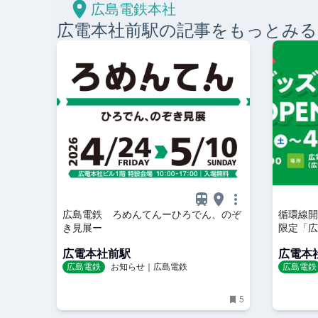
広島電鉄本社
広電本社前
駅の記事をもっとみる
広島電鉄 ろめんてんーひろでん、のぞ
循環線開
き見展ー
限定「広
について
広電本社前駅
広電本
広島電鉄
お知らせ｜広島電鉄
広島電鉄
5