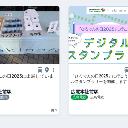
んの日2025に出展していま
「ひろでんの日2025」に行こ
ルスタンプラリーを開催します【
10月23日（木）～11月23日（
社前駅
広電本社前駅
16時】
e編集部
広島電鉄
広島電鉄
9