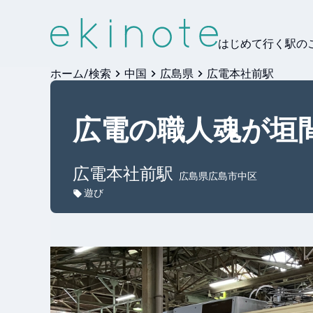
はじめて行く駅の
ホーム/検索
中国
広島県
広電本社前駅
広電の職人魂が垣
広電本社前
駅
広島県広島市中区
遊び