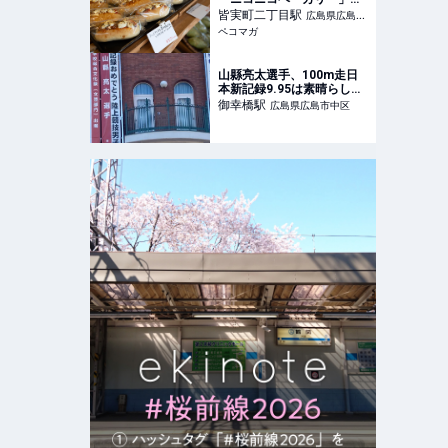
木曜だけコッペパン専門店
皆実町二丁目
駅
広島県広島市
に！
ペコマガ
南区
山縣亮太選手、100m走日
本新記録9.95は素晴らし
い。陸上界の誇りだね。
御幸橋
駅
広島県広島市中区