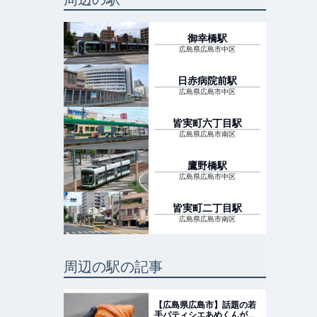
御幸橋
駅
広島県広島市中区
日赤病院前
駅
広島県広島市中区
皆実町六丁目
駅
広島県広島市南区
鷹野橋
駅
広島県広島市中区
皆実町二丁目
駅
広島県広島市南区
周辺の駅の記事
【広島県広島市】話題の若
手パティシエあめくんが手