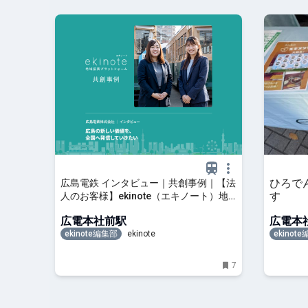
ひろで
広島電鉄 インタビュー｜共創事例｜【法
す
人のお客様】ekinote（エキノート）地
域振興プラットフォーム
広電本社前駅
広電本
ekinote編集部
ekinote
ekinot
7