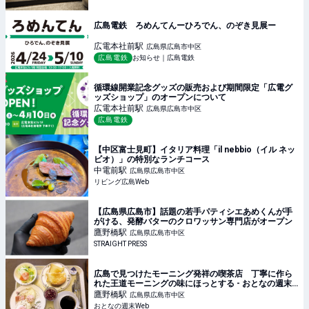
広島電鉄 ろめんてんーひろでん、のぞき見展ー
広電本社前
駅
広島県広島市中区
広島電鉄
お知らせ｜広島電鉄
循環線開業記念グッズの販売および期間限定「広電グ
ッズショップ」のオープンについて
広電本社前
駅
広島県広島市中区
広島電鉄
【中区富士見町】イタリア料理「il nebbio（イル ネッ
ビオ）」の特別なランチコース
中電前
駅
広島県広島市中区
リビング広島Web
【広島県広島市】話題の若手パティシエあめくんが手
がける、発酵バターのクロワッサン専門店がオープン
鷹野橋
駅
広島県広島市中区
STRAIGHT PRESS
広島で見つけたモーニング発祥の喫茶店 丁寧に作ら
れた王道モーニングの味にほっとする - おとなの週末
Web
鷹野橋
駅
広島県広島市中区
おとなの週末Web