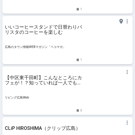
1
いいコーヒースタンドで日替わりバ
リスタのコーヒーを楽しむ
広島のタウン情報WEBマガジン「ペコマガ」
1
【中区東千田町】こんなところにカ
フェが！？知っていれば一人でも気
軽に行ける「ニワカフェアンドキッ
チン
リビング広島Web
3
CLiP HIROSHIMA（クリップ広島）