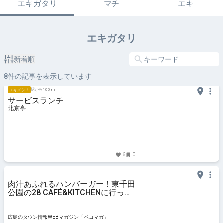
エキガタリ
マチ
エキ
エキガタリ
新着順
8
件の記事を表示しています
駅から100 m
エキメシ！
サービスランチ
北京亭
6
0
肉汁あふれるハンバーガー！東千田
公園の28 CAFÉ&KITCHENに行って
きた
広島のタウン情報WEBマガジン「ペコマガ」