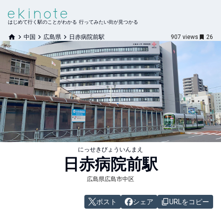
はじめて行く駅のことがわかる 行ってみたい街が見つかる
中国
広島県
日赤病院前駅
907
views
26
にっせきびょういんまえ
日赤病院前
駅
広島県広島市中区
ポスト
シェア
URLをコピー