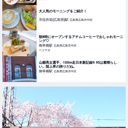
大人気のモーニングをご紹介！
市役所前(広島県)
駅
広島県広島市中区
朝8時にオープンするアチムコーヒーでおしゃれモーニ
ング♡
御幸橋
駅
広島県広島市中区
ペコマガ
山縣亮太選手、100m走日本新記録9.95は素晴らし
い。陸上界の誇りだね。
御幸橋
駅
広島県広島市中区