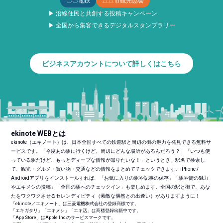
〇〇電鉄
△△市観光協会
▶ 沿線住民と共創する投稿キャンペーン
▶ 全国から集客できるデジタルスタンプラリー
ビジネスアカウントについて詳しくはこちら
ekinote WEBとは
ekinote（エキノート）は、日本全国すべての鉄道駅と周辺の街の魅力を発見できる無料サ
ービスです。「今度あの駅に行くけど、周辺にどんな場所があるんだろう？」「いつも使
っている駅だけど、もっとディープな情報が知りたいな！」というとき、駅名で検索し
て、観光・グルメ・買い物・交通などの情報をまとめてチェックできます。iPhone /
Androidアプリをインストールすれば、「お気に入りの駅や記事の保存」「駅や街の魅力
やエキメシの投稿」「全国の駅へのチェックイン」も楽しめます。全国の駅と街で、あな
たをワクワクさせるセレンディピティ（素敵な偶然との出逢い）がありますように！
「ekinote／エキノート」は三菱電機株式会社の登録商標です。
「エキガタリ」「エキメシ」「エキ活」は商標登録出願中です。
「App Store」はApple Inc.のサービスマークです。