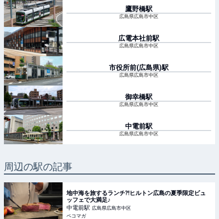
鷹野橋
駅
広島県広島市中区
広電本社前
駅
広島県広島市中区
市役所前(広島県)
駅
広島県広島市中区
御幸橋
駅
広島県広島市中区
中電前
駅
広島県広島市中区
周辺の駅の記事
地中海を旅するランチ⁈ヒルトン広島の夏季限定ビュ
ッフェで大満足♪
中電前
駅
広島県広島市中区
ペコマガ