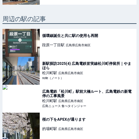
周辺の駅の記事
循環線誕生と共に駅の使用も再開
段原一丁目
駅
広島県広島市南区
新駅探訪2025(4) 広島電鉄皆実線松川町停留所｜やま
ほら
松川町
駅
広島県広島市南区
note（ノート）
広島電鉄「松川町」駅前大橋ルート、広島電鉄の新電
停の工事風景
松川町
駅
広島県広島市南区
広島ニュース 食べタインジャー
桜の下をAPEXが通ります
的場町
駅
広島県広島市南区