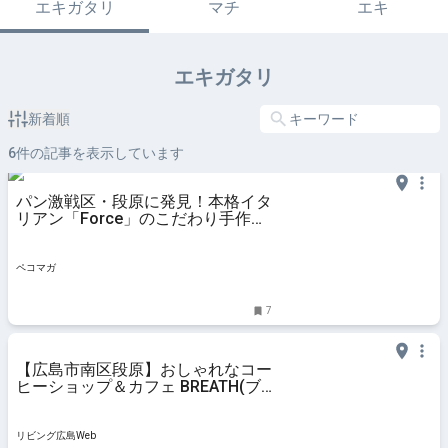
エキガタリ
マチ
エキ
エキガタリ
新着順
6
件の記事を表示しています
パン激戦区・段原に発見！本格イタ
リアン「Force」のこだわり手作り
パン
ペコマガ
7
【広島市南区段原】おしゃれなコー
ヒーショップ＆カフェ BREATH(ブ
レス) HIROSHIMA
リビング広島Web