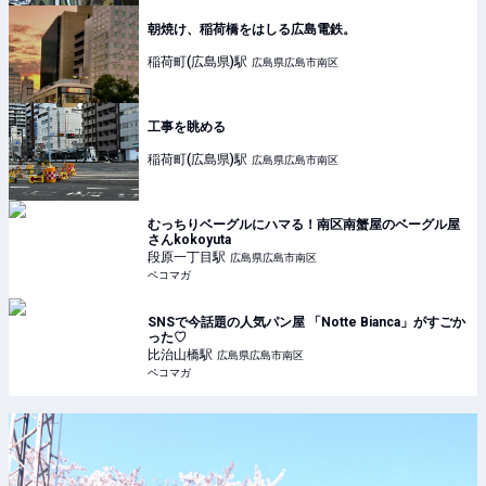
朝焼け、稲荷橋をはしる広島電鉄。
稲荷町(広島県)
駅
広島県広島市南区
工事を眺める
稲荷町(広島県)
駅
広島県広島市南区
むっちりベーグルにハマる！南区南蟹屋のベーグル屋
さんkokoyuta
段原一丁目
駅
広島県広島市南区
ペコマガ
SNSで今話題の人気パン屋 「Notte Bianca」がすごか
った♡
比治山橋
駅
広島県広島市南区
ペコマガ