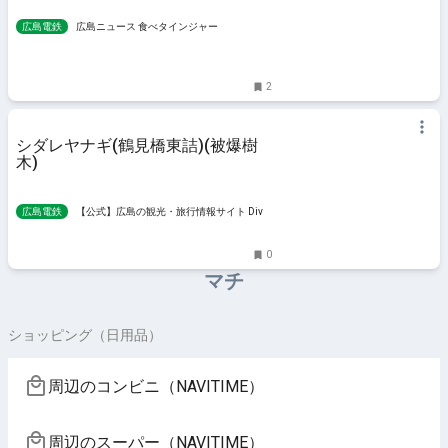
広島電鉄
広島ニュース 食べタインジャー
2
シダレヤナギ(鶴見橋東詰)(被爆樹
木)
広島電鉄
【公式】広島の観光・旅行情報サイト Dive!
Hiroshima
0
マチ
ショッピング（日用品）
周辺のコンビニ（NAVITIME）
周辺のスーパー（NAVITIME）