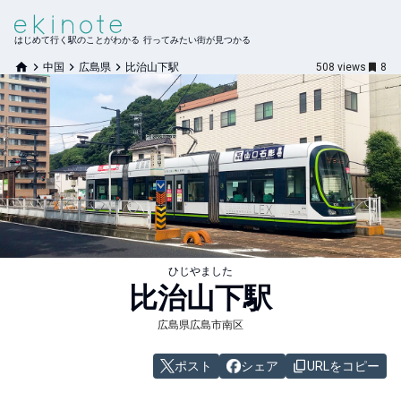
はじめて行く駅のことがわかる 行ってみたい街が見つかる
中国
広島県
比治山下駅
508
views
8
ひじやました
比治山下
駅
広島県広島市南区
ポスト
シェア
URLをコピー