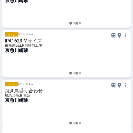
京急川崎駅
3
0
駅から279 m
エキメシ！
IPA1623 Mサイズ
東海道BEER川崎宿工場
京急川崎駅
3
0
駅から394 m
エキメシ！
焼き鳥盛り合わせ
焼鳥と蕎麦 富治
京急川崎駅
3
0