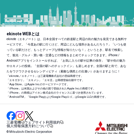
ekinote WEBとは
ekinote（エキノート）は、日本全国すべての鉄道駅と周辺の街の魅力を発見できる無料サ
ービスです。「今度あの駅に行くけど、周辺にどんな場所があるんだろう？」「いつも使
っている駅だけど、もっとディープな情報が知りたいな！」というとき、駅名で検索し
て、観光・グルメ・買い物・交通などの情報をまとめてチェックできます。iPhone /
Androidアプリをインストールすれば、「お気に入りの駅や記事の保存」「駅や街の魅力
やエキメシの投稿」「全国の駅へのチェックイン」も楽しめます。全国の駅と街で、あな
たをワクワクさせるセレンディピティ（素敵な偶然との出逢い）がありますように！
「ekinote／エキノート」は三菱電機株式会社の登録商標です。
「エキガタリ」「エキメシ」「エキ活」は商標登録出願中です。
「App Store」はApple Inc.のサービスマークです。
「iPhone」は米国およびその他の国で登録されたApple Inc.の商標です。
「iPhone」の商標はアイホン株式会社のライセンスに基づき使用されています。
「Android
TM
」「Google PlayおよびGoogle Playロゴ」はGoogle LLCの商標です。
三菱電機
ウェブサイト利用規約
個人情報保護方針について
© Mitsubishi Electric Corporation