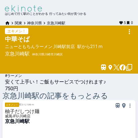
はじめて行く駅のことがわかる 行ってみたい街が見つかる
5
0
関東
神奈川県
京急川崎駅
エキメシ！
中華そば
ニューともちんラーメン 川崎駅前店
駅から
211 m
京急川崎
駅
神奈川県川崎市川崎区
#ラーメン
安くて上手い！ご飯もサービスでつけれます♪
750円
京急川崎
駅の記事をもっとみる
駅から138 m
エキメシ！
柚子だしつけ麺
威風-IFU-川崎店
京急川崎駅