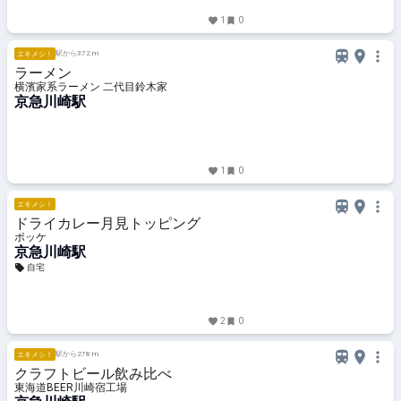
1
0
駅から372 m
エキメシ！
ラーメン
横濱家系ラーメン 二代目鈴木家
京急川崎駅
1
0
エキメシ！
ドライカレー月見トッピング
ポッケ
京急川崎駅
自宅
2
0
駅から278 m
エキメシ！
クラフトビール飲み比べ
東海道BEER川崎宿工場