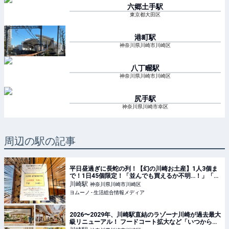
六郷土手
駅
東京都大田区
港町
駅
神奈川県川崎市川崎区
八丁畷
駅
神奈川県川崎市川崎区
尻手
駅
神奈川県川崎市幸区
周辺の駅の記事
平日昼過ぎに長蛇の列！【幻の川崎お土産】1人3個ま
で！1日45個限定！「並んでも買えるか不明…！」「み
んな当然のように上限数買ってる…！」 | ヨムーノ
川崎
駅
神奈川県川崎市川崎区
ヨムーノ - 生活総合情報メディア
2026〜2029年、川崎駅直結のラゾーナ川崎が過去最大
級リニューアル！ フードコート拡大など「いつから何