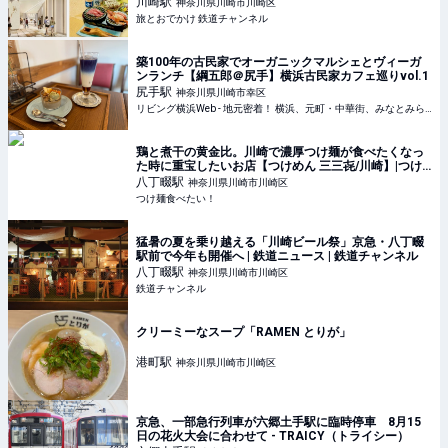
が変わるか」徹底解説！ | 旅とおでかけ 鉄道チャンネ
川崎
駅
神奈川県川崎市川崎区
ル
旅とおでかけ 鉄道チャンネル
築100年の古民家でオーガニックマルシェとヴィーガ
ンランチ【綱五郎＠尻手】横浜古民家カフェ巡りvol.1
尻手
駅
神奈川県川崎市幸区
リビング横浜Web - 地元密着！ 横浜、元町・中華街、みなとみらいほかのグルメ、イベント、お出かけ、習い事情報
鶏と煮干の黄金比。川崎で濃厚つけ麺が食べたくなっ
た時に重宝したいお店【つけめん 三三㐂/川崎】|つけ
麺食べたい！
八丁畷
駅
神奈川県川崎市川崎区
つけ麺食べたい！
猛暑の夏を乗り越える「川崎ビール祭」京急・八丁畷
駅前で今年も開催へ | 鉄道ニュース | 鉄道チャンネル
八丁畷
駅
神奈川県川崎市川崎区
鉄道チャンネル
クリーミーなスープ「RAMEN とりが」
港町
駅
神奈川県川崎市川崎区
京急、一部急行列車が六郷土手駅に臨時停車 8月15
日の花火大会に合わせて - TRAICY（トライシー）