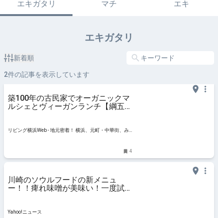
エキガタリ
マチ
エキ
エキガタリ
新着順
2
件の記事を表示しています
築100年の古民家でオーガニックマ
ルシェとヴィーガンランチ【綱五郎
＠尻手】横浜古民家カフェ巡り
vol.1
リビング横浜Web - 地元密着！ 横浜、元町・中華街、み
なとみらいほかのグルメ、イベント、お出かけ、習い事
情報
4
川崎のソウルフードの新メニュ
ー！！痺れ味噌が美味い！一度試し
てみる価値あり！（ラーメンたろし
ん） - エキスパート - Yahoo!ニュー
ス
Yahoo!ニュース