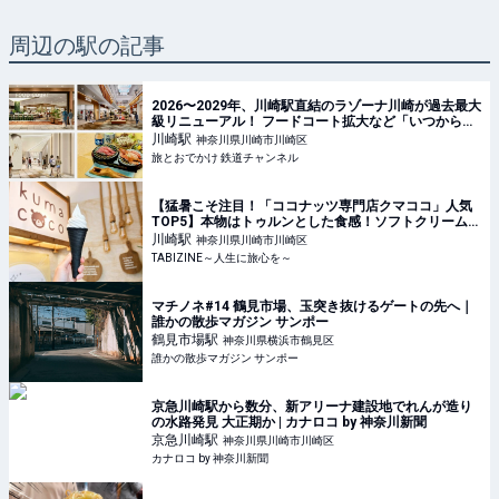
周辺の駅の記事
2026〜2029年、川崎駅直結のラゾーナ川崎が過去最大
級リニューアル！ フードコート拡大など「いつから何
が変わるか」徹底解説！ | 旅とおでかけ 鉄道チャンネ
川崎
駅
神奈川県川崎市川崎区
ル
旅とおでかけ 鉄道チャンネル
【猛暑こそ注目！「ココナッツ専門店クマココ」人気
TOP5】本物はトゥルンとした食感！ソフトクリームや
ビールも人気｜川崎・ラ チッタデッラ | TABIZINE～人
川崎
駅
神奈川県川崎市川崎区
生に旅心を～
TABIZINE～人生に旅心を～
マチノネ#14 鶴見市場、玉突き抜けるゲートの先へ｜
誰かの散歩マガジン サンポー
鶴見市場
駅
神奈川県横浜市鶴見区
誰かの散歩マガジン サンポー
京急川崎駅から数分、新アリーナ建設地でれんが造り
の水路発見 大正期か | カナロコ by 神奈川新聞
京急川崎
駅
神奈川県川崎市川崎区
カナロコ by 神奈川新聞