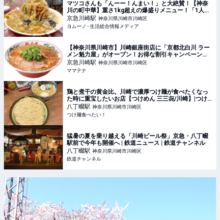
マツコさんも「んーー！んまい！」と大絶賛！【神奈
川の町中華】重さ1kg超えの爆盛りメニュー！「1人前
で考えたらこれワンコイン以下だよ…！」 | ヨムーノ
京急川崎
駅
神奈川県川崎市川崎区
ヨムーノ - 生活総合情報メディア
【神奈川県川崎市】川崎銀座街店に「京都北白川 ラー
メン魁力屋」がオープン！お得な割引キャンペーンも |
ママテナ
京急川崎
駅
神奈川県川崎市川崎区
ママテナ
鶏と煮干の黄金比。川崎で濃厚つけ麺が食べたくなっ
た時に重宝したいお店【つけめん 三三㐂/川崎】|つけ
麺食べたい！
八丁畷
駅
神奈川県川崎市川崎区
つけ麺食べたい！
猛暑の夏を乗り越える「川崎ビール祭」京急・八丁畷
駅前で今年も開催へ | 鉄道ニュース | 鉄道チャンネル
八丁畷
駅
神奈川県川崎市川崎区
鉄道チャンネル