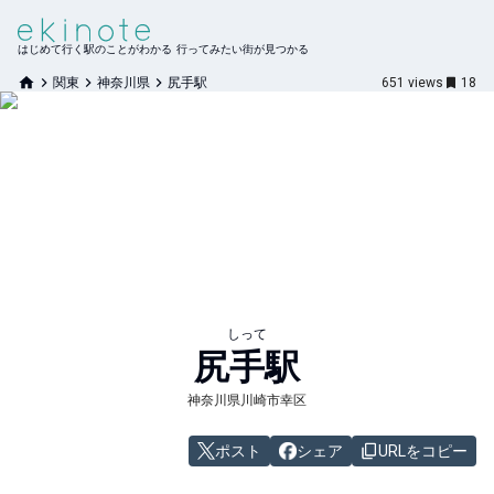
はじめて行く駅のことがわかる 行ってみたい街が見つかる
関東
神奈川県
尻手駅
651
views
18
しって
尻手
駅
神奈川県川崎市幸区
ポスト
シェア
URLをコピー