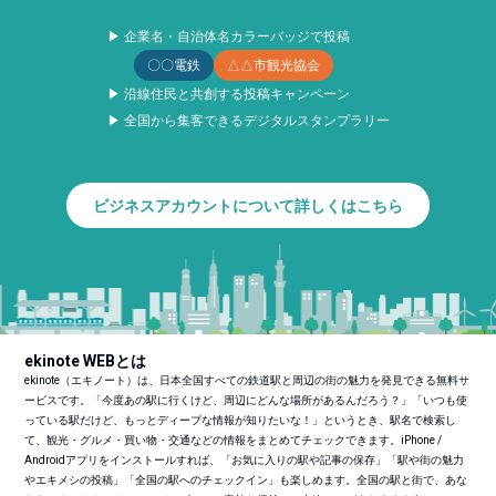
▶ 企業名・自治体名カラーバッジで投稿
〇〇電鉄
△△市観光協会
▶ 沿線住民と共創する投稿キャンペーン
▶ 全国から集客できるデジタルスタンプラリー
ビジネスアカウントについて詳しくはこちら
ekinote WEBとは
ekinote（エキノート）は、日本全国すべての鉄道駅と周辺の街の魅力を発見できる無料サ
ービスです。「今度あの駅に行くけど、周辺にどんな場所があるんだろう？」「いつも使
っている駅だけど、もっとディープな情報が知りたいな！」というとき、駅名で検索し
て、観光・グルメ・買い物・交通などの情報をまとめてチェックできます。iPhone /
Androidアプリをインストールすれば、「お気に入りの駅や記事の保存」「駅や街の魅力
やエキメシの投稿」「全国の駅へのチェックイン」も楽しめます。全国の駅と街で、あな