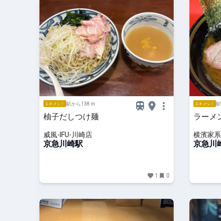
駅から138 m
駅
エキメシ！
エキメシ！
柚子だしつけ麺
ラーメ
威風-IFU-川崎店
横濱家系
京急川崎駅
京急川
1
0