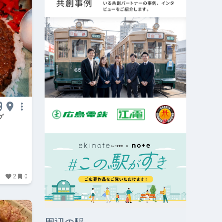
グ
2
0