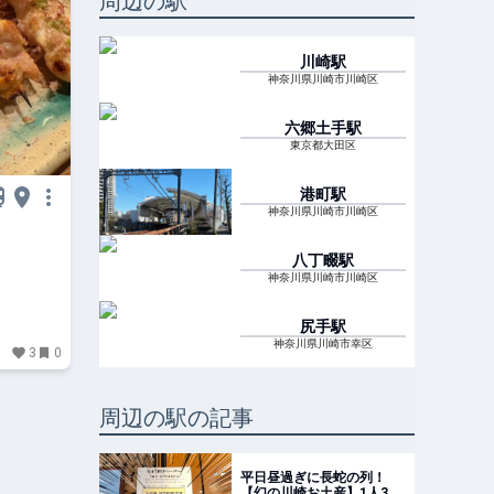
周辺の駅
川崎
駅
神奈川県川崎市川崎区
六郷土手
駅
東京都大田区
港町
駅
神奈川県川崎市川崎区
八丁畷
駅
神奈川県川崎市川崎区
尻手
駅
神奈川県川崎市幸区
3
0
周辺の駅の記事
平日昼過ぎに長蛇の列！
【幻の川崎お土産】1人3個