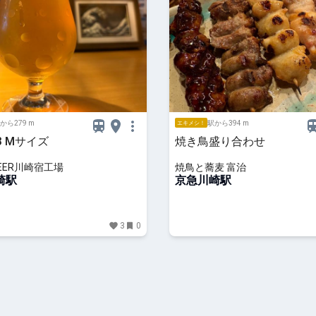
から279 m
駅から394 m
エキメシ！
23 Mサイズ
焼き鳥盛り合わせ
EER川崎宿工場
焼鳥と蕎麦 富治
崎駅
京急川崎駅
3
0