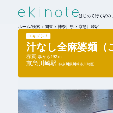
はじめて行く駅の
ホーム/検索
関東
神奈川県
京急川崎駅
エキメシ！
汁なし全麻婆麺（
赤寅
駅から
192 m
京急川崎
駅
神奈川県川崎市川崎区