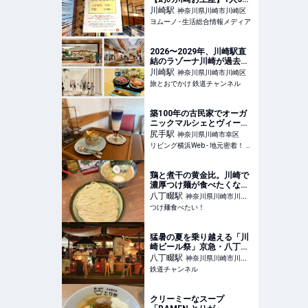
まで！1日45個限定！「並
川崎
駅
神奈川県川崎市川崎区
んでも買えるか不明…！」
ヨムーノ - 生活総合情報メディア
「みんな当然のように上限
数買ってる…！」 | ヨムーノ
2026〜2029年、川崎駅直
結のラゾーナ川崎が過去最
大級リニューアル！ フード
川崎
駅
神奈川県川崎市川崎区
コート拡大など「いつから
旅とおでかけ 鉄道チャンネル
何が変わるか」徹底解説！ |
旅とおでかけ 鉄道チャンネ
ル
築100年の古民家でオーガ
ニックマルシェとヴィーガ
ンランチ【綱五郎＠尻手】
尻手
駅
神奈川県川崎市幸区
横浜古民家カフェ巡りvol.1
リビング横浜Web - 地元密着！ 横浜、元町・中華街、みなとみらいほかのグルメ、イベント、お出かけ、習い事情報
鶏と煮干の黄金比。川崎で
濃厚つけ麺が食べたくなっ
た時に重宝したいお店【つ
八丁畷
駅
神奈川県川崎市川崎
けめん 三三㐂/川崎】|つけ
つけ麺食べたい！
区
麺食べたい！
猛暑の夏を乗り越える「川
崎ビール祭」京急・八丁畷
駅前で今年も開催へ | 鉄道
八丁畷
駅
神奈川県川崎市川崎
ニュース | 鉄道チャンネル
鉄道チャンネル
区
クリーミーなスープ