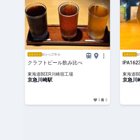
駅から278 m
駅
エキメシ！
エキメシ！
クラフトビール飲み比べ
IPA16
東海道BEER川崎宿工場
東海道B
京急川崎駅
京急川
3
0