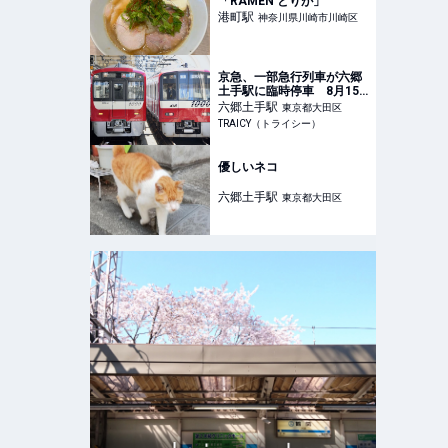
「RAMEN とりが」
港町
駅
神奈川県川崎市川崎区
京急、一部急行列車が六郷
土手駅に臨時停車 8月15
日の花火大会に合わせて -
六郷土手
駅
東京都大田区
TRAICY（トライシー）
TRAICY（トライシー）
優しいネコ
六郷土手
駅
東京都大田区