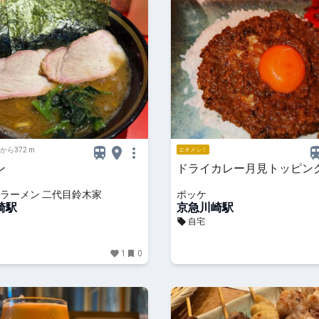
から372 m
エキメシ！
ン
ドライカレー月見トッピン
ラーメン 二代目鈴木家
ポッケ
崎駅
京急川崎駅
自宅
1
0