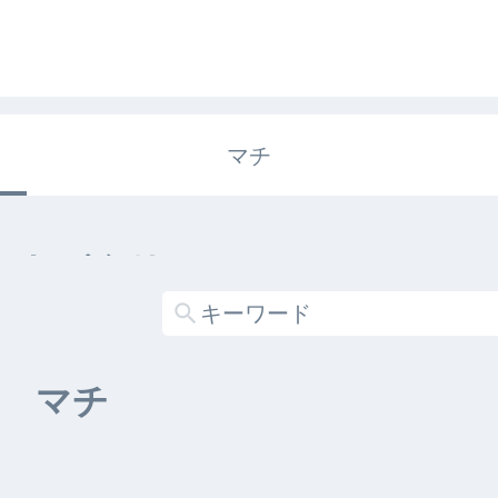
マチ
エキガタリ
する記事がありません
マチ