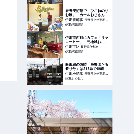
辰野美術館で「ひこねのり
お展」 カールおじさんの
原画など300点を展示
伊那新町
駅
長野県上伊那郡辰
伊那経済新聞
野町
伊那市西町にカフェ「リヤ
コーヒー」 元地域おこし
協力隊員が開業
伊那市
駅
長野県伊那市
伊那経済新聞
飯田線の臨時「辰野ほたる
祭り号」は213系で運転 | 鉄
道ホビダス
伊那松島
駅
長野県上伊那郡箕
鉄道ホビダス
輪町