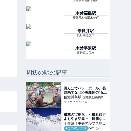
長野県木曽郡木祖村
木曽福島
駅
長野県木曽郡木曽町
奈良井
駅
長野県塩尻市
木曽平沢
駅
長野県塩尻市
周辺の駅の記事
田んぼでバレーボール。長
野県でなぜ応募殺到の“伝説
イベント”に？
信濃川島
駅
長野県上伊那郡辰
マイナビニュース
野町
厳寒の宝剣岳 ～撮影旅行
よもやま話集～｜綺麗な風
景写真が撮りたい
千畳敷〔中央アルプス駒ヶ
岳ロープウェイ〕
#この駅がすき
駅
note（ノート）
長野県