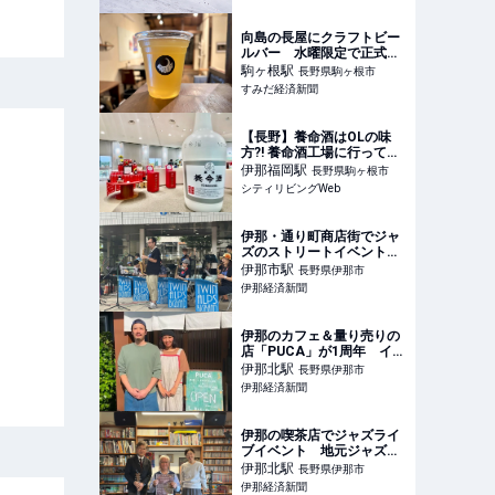
駒ヶ根市
向島の長屋にクラフトビー
ルバー 水曜限定で正式オ
ープン、たる生も
駒ヶ根
駅
長野県駒ヶ根市
すみだ経済新聞
【長野】養命酒はOLの味
方?! 養命酒工場に行ってき
ました｜シティリビング
伊那福岡
駅
長野県駒ヶ根市
Web
シティリビングWeb
伊那・通り町商店街でジャ
ズのストリートイベント
今年は最多44組出演
伊那市
駅
長野県伊那市
伊那経済新聞
伊那のカフェ＆量り売りの
店「PUCA」が1周年 イベ
ント出店も
伊那北
駅
長野県伊那市
伊那経済新聞
伊那の喫茶店でジャズライ
ブイベント 地元ジャズ愛
好家が演奏
伊那北
駅
長野県伊那市
伊那経済新聞