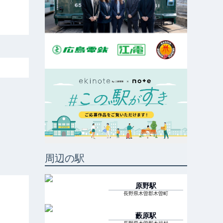
周辺の駅
原野
駅
長野県木曽郡木曽町
藪原
駅