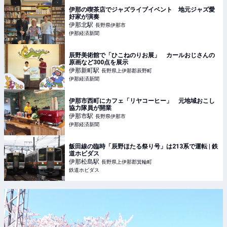
伊那の喫茶店でジャズライブイベント 地元ジャズ愛
好家が演奏
伊那北
駅
長野県伊那市
伊那経済新聞
辰野美術館で「ひこねのりお展」 カールおじさんの
原画など300点を展示
伊那新町
駅
長野県上伊那郡辰野町
伊那経済新聞
伊那市西町にカフェ「リヤコーヒー」 元地域おこし
協力隊員が開業
伊那市
駅
長野県伊那市
伊那経済新聞
飯田線の臨時「辰野ほたる祭り号」は213系で運転 | 鉄
道ホビダス
伊那松島
駅
長野県上伊那郡箕輪町
鉄道ホビダス