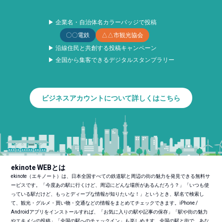
▶ 企業名・自治体名カラーバッジで投稿
〇〇電鉄
△△市観光協会
▶ 沿線住民と共創する投稿キャンペーン
▶ 全国から集客できるデジタルスタンプラリー
ビジネスアカウントについて詳しくはこちら
ekinote WEBとは
ekinote（エキノート）は、日本全国すべての鉄道駅と周辺の街の魅力を発見できる無料サ
ービスです。「今度あの駅に行くけど、周辺にどんな場所があるんだろう？」「いつも使
っている駅だけど、もっとディープな情報が知りたいな！」というとき、駅名で検索し
て、観光・グルメ・買い物・交通などの情報をまとめてチェックできます。iPhone /
Androidアプリをインストールすれば、「お気に入りの駅や記事の保存」「駅や街の魅力
やエキメシの投稿」「全国の駅へのチェックイン」も楽しめます。全国の駅と街で、あな