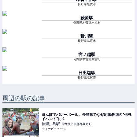
長野県塩尻市
藪原
駅
長野県木曽郡木祖村
贄川
駅
長野県塩尻市
宮ノ越
駅
長野県木曽郡木曽町
日出塩
駅
長野県塩尻市
周辺の駅の記事
田んぼでバレーボール。長野県でなぜ応募殺到の“伝説
イベント”に？
信濃川島
駅
長野県上伊那郡辰野町
マイナビニュース