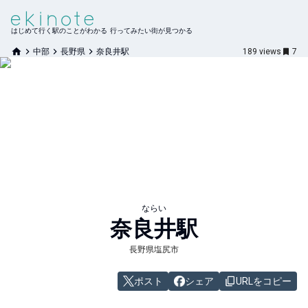
はじめて行く駅のことがわかる 行ってみたい街が見つかる
中部
長野県
奈良井駅
189
views
7
ならい
奈良井
駅
長野県塩尻市
ポスト
シェア
URLをコピー