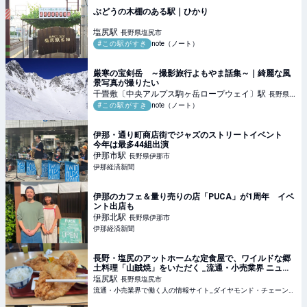
ぶどうの木棚のある駅｜ひかり
塩尻
駅
長野県塩尻市
#この駅がすき
note（ノート）
厳寒の宝剣岳 ～撮影旅行よもやま話集～｜綺麗な風
景写真が撮りたい
千畳敷〔中央アルプス駒ヶ岳ロープウェイ〕
駅
長野県駒
#この駅がすき
note（ノート）
ヶ根市
伊那・通り町商店街でジャズのストリートイベント
今年は最多44組出演
伊那市
駅
長野県伊那市
伊那経済新聞
伊那のカフェ＆量り売りの店「PUCA」が1周年 イベ
ント出店も
伊那北
駅
長野県伊那市
伊那経済新聞
長野・塩尻のアットホームな定食屋で、ワイルドな郷
土料理「山賊焼」をいただく _流通・小売業界 ニュー
スサイト【ダイヤモンド・チェーンストアオンライ
塩尻
駅
長野県塩尻市
ン】
流通・小売業界で働く人の情報サイト_ダイヤモンド・チェーンストアオンライン