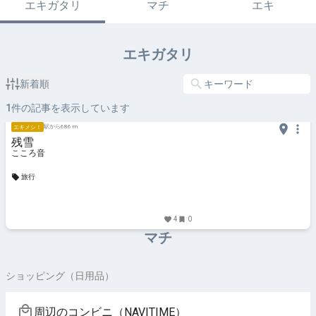
エキガタリ
マチ
エキ
エキガタリ
新着順
1
件の記事を表示しています
駅から686 m
エキメシ！
残雪
こころ音
旅行
4
0
マチ
ショッピング（日用品）
周辺のコンビニ（NAVITIME）