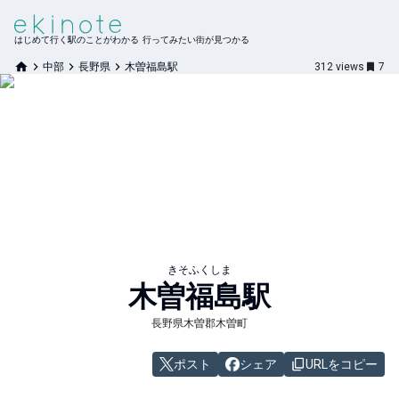
はじめて行く駅のことがわかる 行ってみたい街が見つかる
中部
長野県
木曽福島駅
312
views
7
きそふくしま
木曽福島
駅
長野県木曽郡木曽町
ポスト
シェア
URLをコピー