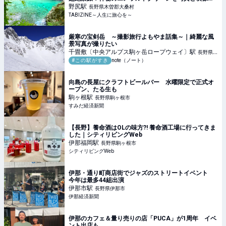
綴る | TABIZINE～人生に旅心を～
野尻
駅
長野県木曽郡大桑村
TABIZINE～人生に旅心を～
厳寒の宝剣岳 ～撮影旅行よもやま話集～｜綺麗な風
景写真が撮りたい
千畳敷〔中央アルプス駒ヶ岳ロープウェイ〕
駅
長野県駒
#この駅がすき
note（ノート）
ヶ根市
向島の長屋にクラフトビールバー 水曜限定で正式オ
ープン、たる生も
駒ヶ根
駅
長野県駒ヶ根市
すみだ経済新聞
【長野】養命酒はOLの味方?! 養命酒工場に行ってきま
した｜シティリビングWeb
伊那福岡
駅
長野県駒ヶ根市
シティリビングWeb
伊那・通り町商店街でジャズのストリートイベント
今年は最多44組出演
伊那市
駅
長野県伊那市
伊那経済新聞
伊那のカフェ＆量り売りの店「PUCA」が1周年 イベ
ント出店も