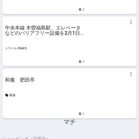
0
中央本線 木曽福島駅、エレベータ
などのバリアフリー設備を2月1日
供用開始 - トラベル Watch
トラベル Watch
0
和庵 肥田亭
家族
3
マチ
ショッピング（日用品）