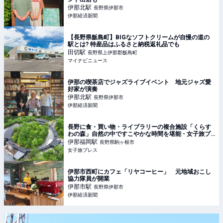
伊那北
駅
長野県伊那市
伊那経済新聞
【長野県飯島町】BIGなソフトクリームが自慢の道の
駅とは? 特産品はふるさと納税返礼品でも
田切
駅
長野県上伊那郡飯島町
マイナビニュース
伊那の喫茶店でジャズライブイベント 地元ジャズ愛
好家が演奏
伊那北
駅
長野県伊那市
伊那経済新聞
長野に食・買い物・ライブラリーの複合施設「くらす
わの森」自然の中ですこやかな時間を堪能 - 女子旅プ
レス
伊那福岡
駅
長野県駒ヶ根市
女子旅プレス
伊那市西町にカフェ「リヤコーヒー」 元地域おこし
協力隊員が開業
伊那市
駅
長野県伊那市
伊那経済新聞