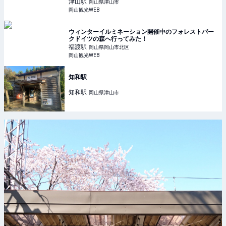
津山
駅
岡山県津山市
岡山観光WEB
ウィンターイルミネーション開催中のフォレストパー
クドイツの森へ行ってみた！
福渡
駅
岡山県岡山市北区
岡山観光WEB
知和駅
知和
駅
岡山県津山市