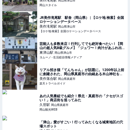
美作滝尾
駅
岡山県津山市
岡山スタイル
JR美作滝尾駅 駅舎（岡山県） | 【ロケ地 検索】全国
ロケーションデータベース
美作滝尾
駅
岡山県津山市
【ロケ地 検索】全国ロケーションデータベース
芸能人も多数来店！行列してでも絶対食べたい！【岡
山の超人気B級グルメ】「ジュワ〜！肉汁があふれ出
す…」「濃厚な味」ハマる人続出 | ヨムーノ
東津山
駅
岡山県津山市
ヨムーノ - 生活総合情報メディア
リアル招き猫「てんちゃん」が話題に。1200年以上前
に創建された、岡山県真庭市の由緒ある木山神社をご
紹介 【楽天トラベル】
美作落合
駅
岡山県真庭市
楽天トラベルガイド
あの人気番組でも紹介！県北・真庭市の「クセがスゴ
い！」商店街を巡ってみた
久世
駅
岡山県真庭市
岡山観光WEB
「津山」愛がすごい！行ってみたくなる城東地区の穴
場スポット