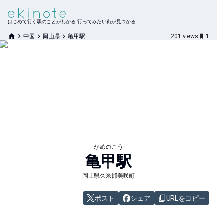
はじめて行く駅のことがわかる 行ってみたい街が見つかる
中国
岡山県
亀甲駅
201
views
1
かめのこう
亀甲
駅
岡山県久米郡美咲町
ポスト
シェア
URLをコピー