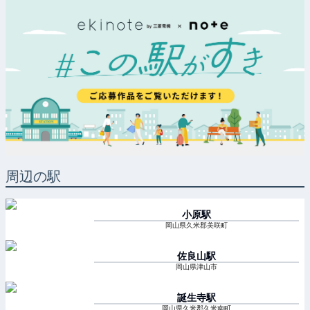
周辺の駅
小原
駅
岡山県久米郡美咲町
佐良山
駅
岡山県津山市
誕生寺
駅
岡山県久米郡久米南町