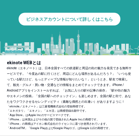
ビジネスアカウントについて詳しくはこちら
ekinote WEBとは
ekinote（エキノート）は、日本全国すべての鉄道駅と周辺の街の魅力を発見できる無料サ
ービスです。「今度あの駅に行くけど、周辺にどんな場所があるんだろう？」「いつも使
っている駅だけど、もっとディープな情報が知りたいな！」というとき、駅名で検索し
て、観光・グルメ・買い物・交通などの情報をまとめてチェックできます。iPhone /
Androidアプリをインストールすれば、「お気に入りの駅や記事の保存」「駅や街の魅力
やエキメシの投稿」「全国の駅へのチェックイン」も楽しめます。全国の駅と街で、あな
たをワクワクさせるセレンディピティ（素敵な偶然との出逢い）がありますように！
「ekinote／エキノート」は三菱電機株式会社の登録商標です。
「エキガタリ」「エキメシ」「エキ活」は商標登録出願中です。
「App Store」はApple Inc.のサービスマークです。
「iPhone」は米国およびその他の国で登録されたApple Inc.の商標です。
「iPhone」の商標はアイホン株式会社のライセンスに基づき使用されています。
「Android
TM
」「Google PlayおよびGoogle Playロゴ」はGoogle LLCの商標です。