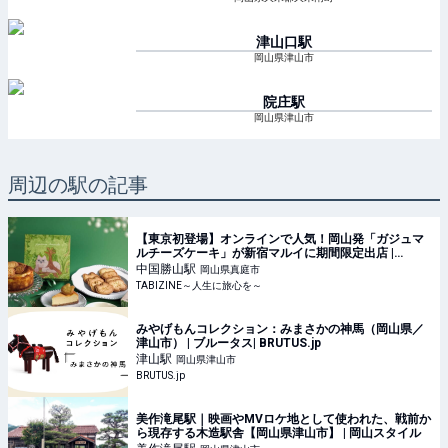
津山口
駅
岡山県津山市
院庄
駅
岡山県津山市
周辺の駅の記事
【東京初登場】オンラインで人気！岡山発「ガジュマ
ルチーズケーキ」が新宿マルイに期間限定出店 |
TABIZINE～人生に旅心を～
中国勝山
駅
岡山県真庭市
TABIZINE～人生に旅心を～
みやげもんコレクション：みまさかの神馬（岡山県／
津山市） | ブルータス| BRUTUS.jp
津山
駅
岡山県津山市
BRUTUS.jp
美作滝尾駅｜映画やMVロケ地として使われた、戦前か
ら現存する木造駅舎【岡山県津山市】 | 岡山スタイル