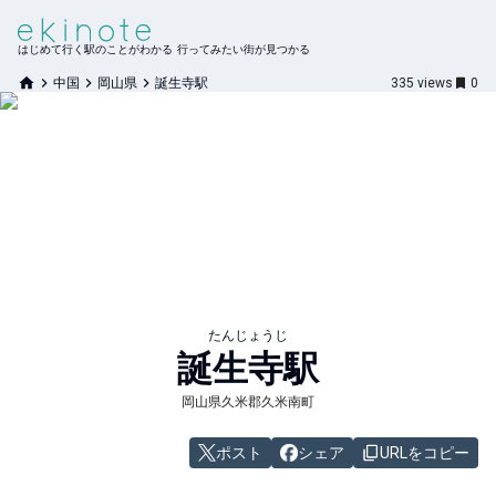
はじめて行く駅のことがわかる 行ってみたい街が見つかる
中国
岡山県
誕生寺駅
335
views
0
たんじょうじ
誕生寺
駅
岡山県久米郡久米南町
ポスト
シェア
URLをコピー