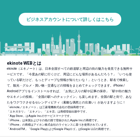
ビジネスアカウントについて詳しくはこちら
ekinote WEBとは
ekinote（エキノート）は、日本全国すべての鉄道駅と周辺の街の魅力を発見できる無料サ
ービスです。「今度あの駅に行くけど、周辺にどんな場所があるんだろう？」「いつも使
っている駅だけど、もっとディープな情報が知りたいな！」というとき、駅名で検索し
て、観光・グルメ・買い物・交通などの情報をまとめてチェックできます。iPhone /
Androidアプリをインストールすれば、「お気に入りの駅や記事の保存」「駅や街の魅力
やエキメシの投稿」「全国の駅へのチェックイン」も楽しめます。全国の駅と街で、あな
たをワクワクさせるセレンディピティ（素敵な偶然との出逢い）がありますように！
「ekinote／エキノート」は三菱電機株式会社の登録商標です。
「エキガタリ」「エキメシ」「エキ活」は商標登録出願中です。
「App Store」はApple Inc.のサービスマークです。
「iPhone」は米国およびその他の国で登録されたApple Inc.の商標です。
「iPhone」の商標はアイホン株式会社のライセンスに基づき使用されています。
「Android
TM
」「Google PlayおよびGoogle Playロゴ」はGoogle LLCの商標です。