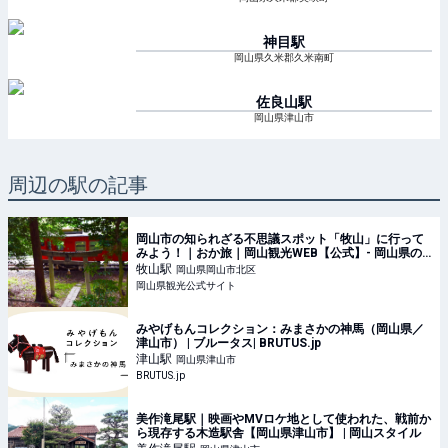
神目
駅
岡山県久米郡久米南町
佐良山
駅
岡山県津山市
周辺の駅の記事
岡山市の知られざる不思議スポット「牧山」に行って
みよう！｜おか旅｜岡山観光WEB【公式】- 岡山県の
観光・旅行情報ならココ！
牧山
駅
岡山県岡山市北区
岡山県観光公式サイト
みやげもんコレクション：みまさかの神馬（岡山県／
津山市） | ブルータス| BRUTUS.jp
津山
駅
岡山県津山市
BRUTUS.jp
美作滝尾駅｜映画やMVロケ地として使われた、戦前か
ら現存する木造駅舎【岡山県津山市】 | 岡山スタイル