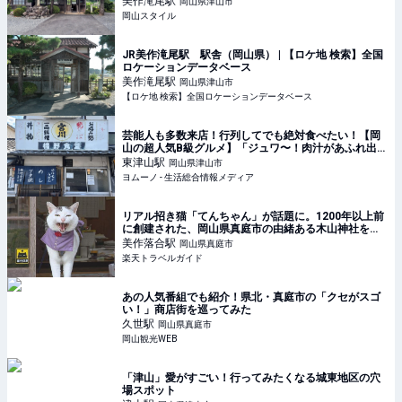
美作滝尾
駅
岡山県津山市
岡山スタイル
JR美作滝尾駅 駅舎（岡山県） | 【ロケ地 検索】全国
ロケーションデータベース
美作滝尾
駅
岡山県津山市
【ロケ地 検索】全国ロケーションデータベース
芸能人も多数来店！行列してでも絶対食べたい！【岡
山の超人気B級グルメ】「ジュワ〜！肉汁があふれ出
す…」「濃厚な味」ハマる人続出 | ヨムーノ
東津山
駅
岡山県津山市
ヨムーノ - 生活総合情報メディア
リアル招き猫「てんちゃん」が話題に。1200年以上前
に創建された、岡山県真庭市の由緒ある木山神社をご
紹介 【楽天トラベル】
美作落合
駅
岡山県真庭市
楽天トラベルガイド
あの人気番組でも紹介！県北・真庭市の「クセがスゴ
い！」商店街を巡ってみた
久世
駅
岡山県真庭市
岡山観光WEB
「津山」愛がすごい！行ってみたくなる城東地区の穴
場スポット