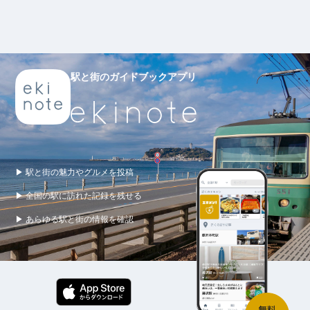
駅と街のガイドブックアプリ
▶ 駅と街の魅力やグルメを投稿
▶ 全国の駅に訪れた記録を残せる
▶ あらゆる駅と街の情報を確認