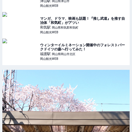
津山
駅
岡山県津山市
岡山観光WEB
マンガ、ドラマ、映画も話題！『推し武道』を推す自
治体「和気町」がアツい
和気
駅
岡山県和気郡和気町
岡山観光WEB
ウィンターイルミネーション開催中のフォレストパー
クドイツの森へ行ってみた！
福渡
駅
岡山県岡山市北区
岡山観光WEB