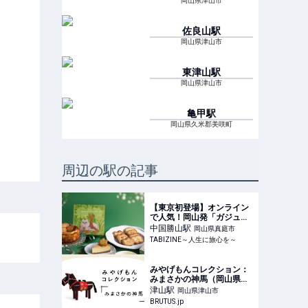
岡山県津山市
佐良山
駅
岡山県津山市
東津山
駅
岡山県津山市
亀甲
駅
岡山県久米郡美咲町
周辺の駅の記事
【東京初登場】オンライン
で人気！岡山発「ガジュマ
ルチーズケーキ」が新宿マ
中国勝山
駅
岡山県真庭市
ルイに期間限定出店 |
TABIZINE～人生に旅心を～
TABIZINE～人生に旅心を
～
みやげもんコレクション：
みまさかの神馬（岡山県／
津山市） | ブルータス|
津山
駅
岡山県津山市
BRUTUS.jp
BRUTUS.jp