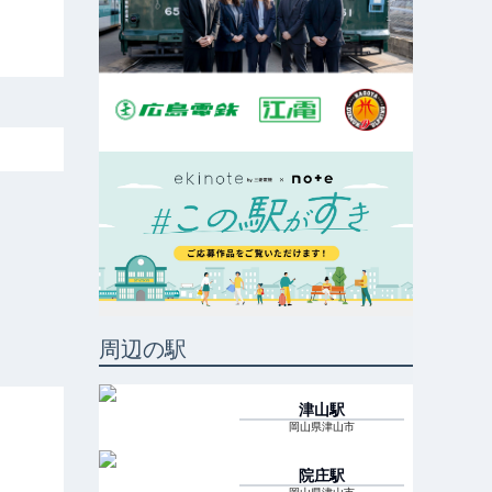
周辺の駅
津山
駅
岡山県津山市
院庄
駅