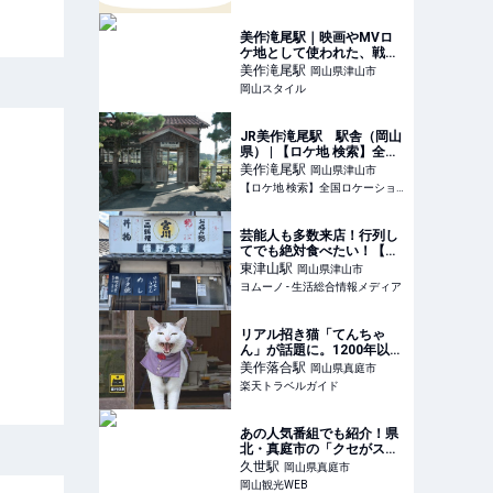
美作滝尾駅｜映画やMVロ
ケ地として使われた、戦前
から現存する木造駅舎【岡
美作滝尾
駅
岡山県津山市
山県津山市】 | 岡山スタイ
岡山スタイル
ル
JR美作滝尾駅 駅舎（岡山
県） | 【ロケ地 検索】全国
ロケーションデータベース
美作滝尾
駅
岡山県津山市
【ロケ地 検索】全国ロケーションデータベース
芸能人も多数来店！行列し
てでも絶対食べたい！【岡
山の超人気B級グルメ】
東津山
駅
岡山県津山市
「ジュワ〜！肉汁があふれ
ヨムーノ - 生活総合情報メディア
出す…」「濃厚な味」ハマ
る人続出 | ヨムーノ
リアル招き猫「てんちゃ
ん」が話題に。1200年以上
前に創建された、岡山県真
美作落合
駅
岡山県真庭市
庭市の由緒ある木山神社を
楽天トラベルガイド
ご紹介 【楽天トラベル】
あの人気番組でも紹介！県
北・真庭市の「クセがスゴ
い！」商店街を巡ってみた
久世
駅
岡山県真庭市
岡山観光WEB