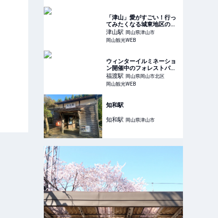
「津山」愛がすごい！行っ
てみたくなる城東地区の穴
場スポット
津山
駅
岡山県津山市
岡山観光WEB
ウィンターイルミネーショ
ン開催中のフォレストパー
クドイツの森へ行ってみ
福渡
駅
岡山県岡山市北区
た！
岡山観光WEB
知和駅
知和
駅
岡山県津山市