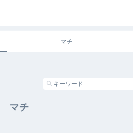
マチ
エキガタリ
する記事がありません
マチ