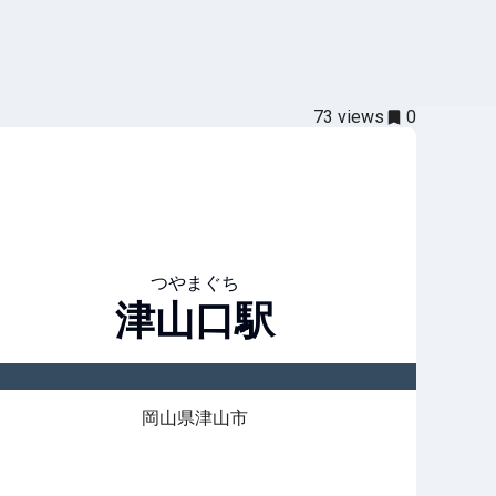
73
views
0
つやまぐち
津山口
駅
岡山県津山市