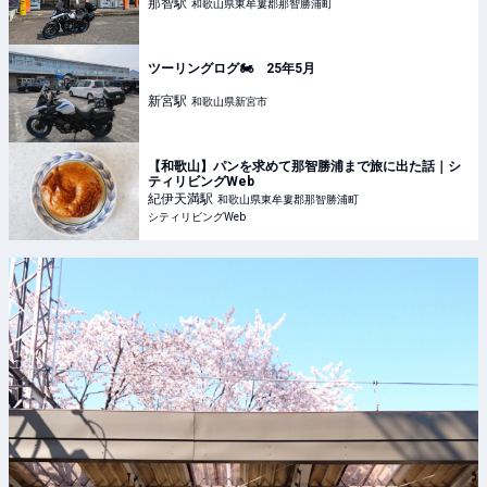
那智
駅
和歌山県東牟婁郡那智勝浦町
ツーリングログ🏍️ 25年5月
新宮
駅
和歌山県新宮市
【和歌山】パンを求めて那智勝浦まで旅に出た話｜シ
ティリビングWeb
紀伊天満
駅
和歌山県東牟婁郡那智勝浦町
シティリビングWeb