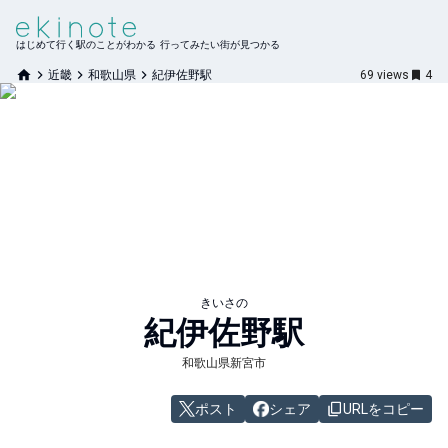
はじめて行く駅のことがわかる 行ってみたい街が見つかる
近畿
和歌山県
紀伊佐野駅
69
views
4
きいさの
紀伊佐野
駅
和歌山県新宮市
ポスト
シェア
URLをコピー