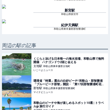
新宮
駅
和歌山県新宮市
紀伊天満
駅
和歌山県東牟婁郡那智勝浦町
周辺の駅の記事
くじらと泳げる日本唯一の海水浴場、和歌山県で無料
開催 ハナゴンドウ2頭と会える
太地
駅
和歌山県東牟婁郡太地町
いこーよニュース
環境省「特選」選出の白砂ビーチ! 和歌山・那智勝浦
「ブルービーチ那智」開設 - 「第17回那智勝浦町花火
大会」も開催へ
那智
駅
和歌山県東牟婁郡那智勝浦町
マイナビニュース
和歌山のビーチや海が楽しめるスポット10選 | トラベ
ルjp 旅行ガイド