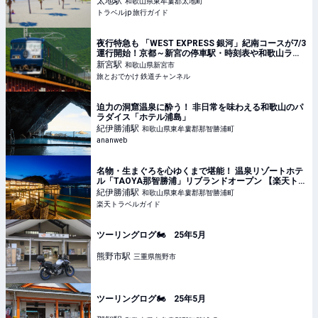
太地
駅
和歌山県東牟婁郡太地町
トラベルjp 旅行ガイド
夜行特急も 「WEST EXPRESS 銀河」紀南コースが7/3
運行開始！京都～新宮の停車駅・時刻表や和歌山ラー
メンなど “おもてなし”を紹介 2026年夏 | 旅とおでかけ
新宮
駅
和歌山県新宮市
鉄道チャンネル
旅とおでかけ 鉄道チャンネル
迫力の洞窟温泉に酔う！ 非日常を味わえる和歌山のパ
ラダイス「ホテル浦島」
紀伊勝浦
駅
和歌山県東牟婁郡那智勝浦町
ananweb
名物・生まぐろを心ゆくまで堪能！ 温泉リゾートホテ
ル「TAOYA那智勝浦」リブランドオープン 【楽天トラ
ベル】
紀伊勝浦
駅
和歌山県東牟婁郡那智勝浦町
楽天トラベルガイド
ツーリングログ🏍️ 25年5月
熊野市
駅
三重県熊野市
ツーリングログ🏍️ 25年5月