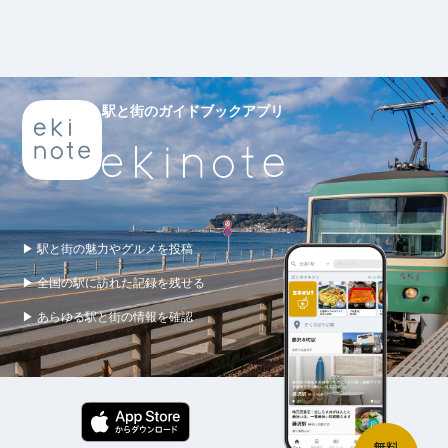
駅と街のガイドブックアプリ
▶ 駅と街の魅力やグルメを投稿
▶ 全国の駅に訪れた記録を残せる
▶ あらゆる駅と街の情報を確認