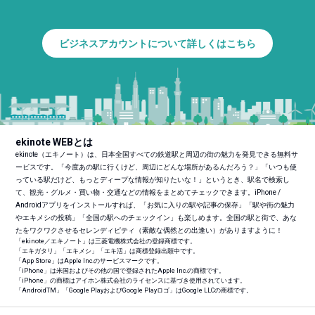
ビジネスアカウントについて詳しくはこちら
ekinote WEBとは
ekinote（エキノート）は、日本全国すべての鉄道駅と周辺の街の魅力を発見できる無料サ
ービスです。「今度あの駅に行くけど、周辺にどんな場所があるんだろう？」「いつも使
っている駅だけど、もっとディープな情報が知りたいな！」というとき、駅名で検索し
て、観光・グルメ・買い物・交通などの情報をまとめてチェックできます。iPhone /
Androidアプリをインストールすれば、「お気に入りの駅や記事の保存」「駅や街の魅力
やエキメシの投稿」「全国の駅へのチェックイン」も楽しめます。全国の駅と街で、あな
たをワクワクさせるセレンディピティ（素敵な偶然との出逢い）がありますように！
「ekinote／エキノート」は三菱電機株式会社の登録商標です。
「エキガタリ」「エキメシ」「エキ活」は商標登録出願中です。
「App Store」はApple Inc.のサービスマークです。
「iPhone」は米国およびその他の国で登録されたApple Inc.の商標です。
「iPhone」の商標はアイホン株式会社のライセンスに基づき使用されています。
「Android
TM
」「Google PlayおよびGoogle Playロゴ」はGoogle LLCの商標です。