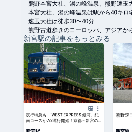
熊野本宮大社、湯の峰温泉、熊野速玉大
本宮大社、湯の峰温泉は駅から40キロ
速玉大社は徒歩30〜40分

新宮
駅の記事をもっとみる
熊野速
夜行特急も 「WEST EXPRESS 銀河」紀
南コースが7/3運行開始！京都～新宮の
停車駅・時刻表や和歌山ラーメンなど
新宮駅
新宮駅
“おもてなし”を紹介 2026年夏 | 旅とおで