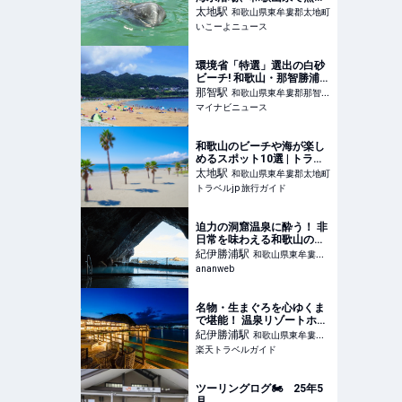
開催 ハナゴンドウ2頭と
太地
駅
和歌山県東牟婁郡太地町
会える
いこーよニュース
環境省「特選」選出の白砂
ビーチ! 和歌山・那智勝浦
「ブルービーチ那智」開設
那智
駅
和歌山県東牟婁郡那智勝
- 「第17回那智勝浦町花火
マイナビニュース
浦町
大会」も開催へ
和歌山のビーチや海が楽し
めるスポット10選 | トラベ
ルjp 旅行ガイド
太地
駅
和歌山県東牟婁郡太地町
トラベルjp 旅行ガイド
迫力の洞窟温泉に酔う！ 非
日常を味わえる和歌山のパ
ラダイス「ホテル浦島」
紀伊勝浦
駅
和歌山県東牟婁郡
ananweb
那智勝浦町
名物・生まぐろを心ゆくま
で堪能！ 温泉リゾートホテ
ル「TAOYA那智勝浦」リブ
紀伊勝浦
駅
和歌山県東牟婁郡
ランドオープン 【楽天トラ
楽天トラベルガイド
那智勝浦町
ベル】
ツーリングログ🏍️ 25年5
月