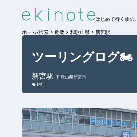
はじめて行く駅の
ホーム/検索
近畿
和歌山県
新宮駅
ツーリングログ🏍️
新宮
駅
和歌山県新宮市
旅行