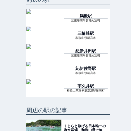
鵜殿
駅
三重県南牟婁郡紀宝町
三輪崎
駅
和歌山県新宮市
紀伊井田
駅
三重県南牟婁郡紀宝町
紀伊佐野
駅
和歌山県新宮市
宇久井
駅
和歌山県東牟婁郡那智勝浦町
周辺の駅の記事
くじらと泳げる日本唯一の
海水浴場、和歌山県で無料