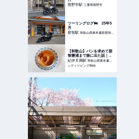
熊野市
駅
三重県熊野市
ツーリングログ🏍️ 25年5
月
那智
駅
和歌山県東牟婁郡那智勝
浦町
【和歌山】パンを求めて那
智勝浦まで旅に出た話｜シ
ティリビングWeb
紀伊天満
駅
和歌山県東牟婁郡
シティリビングWeb
那智勝浦町