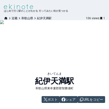
はじめて行く駅のことがわかる 行ってみたい街が見つかる
近畿
和歌山県
紀伊天満駅
106
views
1
きいてんま
紀伊天満
駅
和歌山県東牟婁郡那智勝浦町
ポスト
シェア
URLをコピー