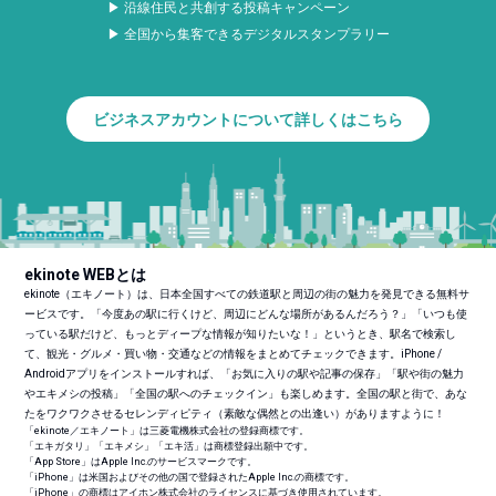
▶ 沿線住民と共創する投稿キャンペーン
▶ 全国から集客できるデジタルスタンプラリー
ビジネスアカウントについて詳しくはこちら
ekinote WEBとは
ekinote（エキノート）は、日本全国すべての鉄道駅と周辺の街の魅力を発見できる無料サ
ービスです。「今度あの駅に行くけど、周辺にどんな場所があるんだろう？」「いつも使
っている駅だけど、もっとディープな情報が知りたいな！」というとき、駅名で検索し
て、観光・グルメ・買い物・交通などの情報をまとめてチェックできます。iPhone /
Androidアプリをインストールすれば、「お気に入りの駅や記事の保存」「駅や街の魅力
やエキメシの投稿」「全国の駅へのチェックイン」も楽しめます。全国の駅と街で、あな
たをワクワクさせるセレンディピティ（素敵な偶然との出逢い）がありますように！
「ekinote／エキノート」は三菱電機株式会社の登録商標です。
「エキガタリ」「エキメシ」「エキ活」は商標登録出願中です。
「App Store」はApple Inc.のサービスマークです。
「iPhone」は米国およびその他の国で登録されたApple Inc.の商標です。
「iPhone」の商標はアイホン株式会社のライセンスに基づき使用されています。