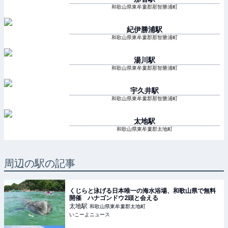
和歌山県東牟婁郡那智勝浦町
紀伊勝浦
駅
和歌山県東牟婁郡那智勝浦町
湯川
駅
和歌山県東牟婁郡那智勝浦町
宇久井
駅
和歌山県東牟婁郡那智勝浦町
太地
駅
和歌山県東牟婁郡太地町
周辺の駅の記事
くじらと泳げる日本唯一の海水浴場、和歌山県で無料
開催 ハナゴンドウ2頭と会える
太地
駅
和歌山県東牟婁郡太地町
いこーよニュース