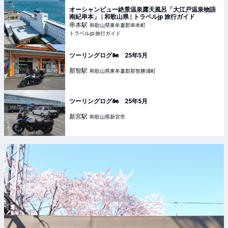
オーシャンビュー絶景温泉露天風呂「大江戸温泉物語
南紀串本」 | 和歌山県 | トラベルjp 旅行ガイド
串本
駅
和歌山県東牟婁郡串本町
トラベルjp 旅行ガイド
ツーリングログ🏍️ 25年5月
那智
駅
和歌山県東牟婁郡那智勝浦町
ツーリングログ🏍️ 25年5月
新宮
駅
和歌山県新宮市