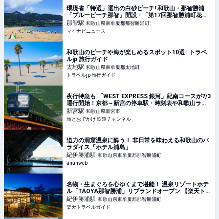
環境省「特選」選出の白砂ビーチ! 和歌山・那智勝浦
「ブルービーチ那智」開設 - 「第17回那智勝浦町花火
大会」も開催へ
那智
駅
和歌山県東牟婁郡那智勝浦町
マイナビニュース
和歌山のビーチや海が楽しめるスポット10選 | トラベ
ルjp 旅行ガイド
太地
駅
和歌山県東牟婁郡太地町
トラベルjp 旅行ガイド
夜行特急も 「WEST EXPRESS 銀河」紀南コースが7/3
運行開始！京都～新宮の停車駅・時刻表や和歌山ラー
メンなど “おもてなし”を紹介 2026年夏 | 旅とおでかけ
新宮
駅
和歌山県新宮市
鉄道チャンネル
旅とおでかけ 鉄道チャンネル
迫力の洞窟温泉に酔う！ 非日常を味わえる和歌山のパ
ラダイス「ホテル浦島」
紀伊勝浦
駅
和歌山県東牟婁郡那智勝浦町
ananweb
名物・生まぐろを心ゆくまで堪能！ 温泉リゾートホテ
ル「TAOYA那智勝浦」リブランドオープン 【楽天トラ
ベル】
紀伊勝浦
駅
和歌山県東牟婁郡那智勝浦町
楽天トラベルガイド