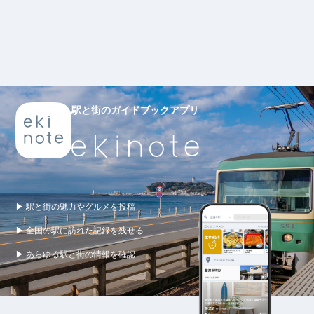
駅と街のガイドブックアプリ
▶ 駅と街の魅力やグルメを投稿
▶ 全国の駅に訪れた記録を残せる
▶ あらゆる駅と街の情報を確認