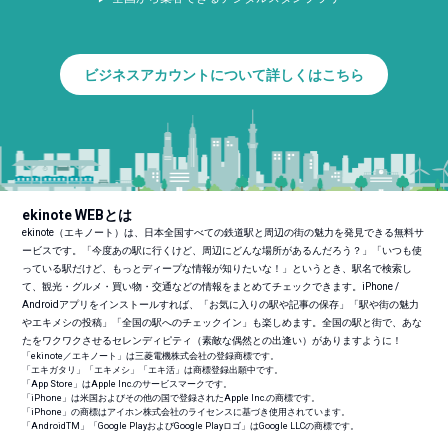
ビジネスアカウントについて詳しくはこちら
ekinote WEBとは
ekinote（エキノート）は、日本全国すべての鉄道駅と周辺の街の魅力を発見できる無料サ
ービスです。「今度あの駅に行くけど、周辺にどんな場所があるんだろう？」「いつも使
っている駅だけど、もっとディープな情報が知りたいな！」というとき、駅名で検索し
て、観光・グルメ・買い物・交通などの情報をまとめてチェックできます。iPhone /
Androidアプリをインストールすれば、「お気に入りの駅や記事の保存」「駅や街の魅力
やエキメシの投稿」「全国の駅へのチェックイン」も楽しめます。全国の駅と街で、あな
たをワクワクさせるセレンディピティ（素敵な偶然との出逢い）がありますように！
「ekinote／エキノート」は三菱電機株式会社の登録商標です。
「エキガタリ」「エキメシ」「エキ活」は商標登録出願中です。
「App Store」はApple Inc.のサービスマークです。
「iPhone」は米国およびその他の国で登録されたApple Inc.の商標です。
「iPhone」の商標はアイホン株式会社のライセンスに基づき使用されています。
「Android
TM
」「Google PlayおよびGoogle Playロゴ」はGoogle LLCの商標です。