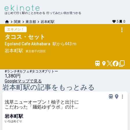
はじめて行く駅のことがわかる 行ってみたい街が見つかる
5
0
関東
東京都
岩本町駅
エキメシ！
タコス・セット
Egoland Cafe Akihabara
駅から
443 m
岩本町
駅
東京都千代田区
#ランチ
#カフェ
#タコス
#ブリトー
1,380円
Googleマップで見る
岩本町
駅の記事をもっとみる
浅草ニューオープン！柚子と出汁に
こだわった「麺処ゆずラボ」の汁な
し担々麺とジャージャー麺を実食 -
岩本町駅
いろはめぐり
いろはめぐり