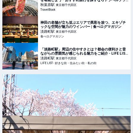
を堪能しよう - おすすめ旅行を探すならトラベルブッ
ク(TravelBook)
秋葉原
駅
東京都千代田区
TravelBook
神田の老舗が立ち並ぶエリアで異彩を放つ、エキゾチ
ックな空間が魅力のワインバー | 食べログマガジン
淡路町
駅
東京都千代田区
食べログマガジン
「淡路町駅」周辺の住やすさとは？都会の便利さと昔
ながらの雰囲気が感じられる魅力をご紹介 - LIFE LIST
- 好きな街・住みたい街・私の街
淡路町
駅
東京都千代田区
LIFE LIST - 好きな街・住みたい街・私の街