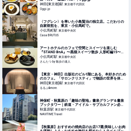
神田(東京都)
駅
東京都千代田区
Oggi.jp
〈フグレン〉を率いた小島賢治の独立店。こだわりの
自家焙煎を、東京・小伝馬町で。
小伝馬町
駅
東京都中央区
Casa BRUTUS
アートホテルのカフェで空間とスイーツを楽しむ
『STAND BnA』〜黒猫スイーツ散歩 人形町編15〜｜
さんたつ by 散歩の達人
小伝馬町
駅
東京都中央区
さんたつ by 散歩の達人
【東京・神田】出版社のビル1階にある、本好きのため
のカフェ。「サロンクリスティ」で物語の世界を体験
｜るるぶ&more.
神田(東京都)
駅
東京都千代田区
るるぶ&more.
神保町・秋葉原の「趣味の聖地」書泉グランデ＆書泉
ブックタワー｜鉄道・アイドル・サブカルファン必見
の観光ガイド
秋葉原
駅
東京都千代田区
NAVITIME Travel
【秋葉原】おすすめの焼肉店のお店17選|美味しいお肉