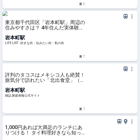
5
東京都千代田区「岩本町駅」周辺の
住みやすさは？ 4年住んだ実体験か
ら街の魅力やおすすめスポットを紹
岩本町駅
介 - LIFE LIST - 好きな街・住みたい
街・私の街
LIFE LIST - 好きな街・住みたい街・私の街
7
評判のタコスはメキシコ人も絶賛！
旅気分で訪れたい「北出食堂」（東
京・岩本町）
岩本町駅
雑誌 家庭画報公式サイト
1
1,000円あれば大満足のランチにあ
りつける！ タイ料理好きなら知っ
ておきたい新店がオープン | 食ベロ