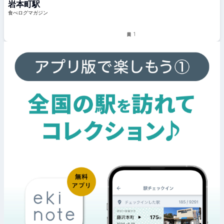
岩本町駅
グマガジン
食べログマガジン
1