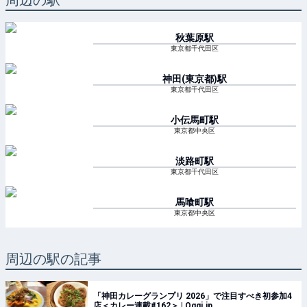
周辺の駅
秋葉原
駅
東京都千代田区
神田(東京都)
駅
東京都千代田区
小伝馬町
駅
東京都中央区
淡路町
駅
東京都千代田区
馬喰町
駅
東京都中央区
周辺の駅の記事
「神田カレーグランプリ 2026」で注目すべき初参加4
店＜カレー連載#162＞ | Oggi.jp