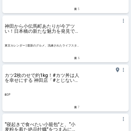
5
神田から小伝馬町あたりが今アツ
い！日本橋の新たな魅力を発見でき
る、レストラン5軒
東京カレンダー | 最新のグルメ、洗練されたライフスタ
イル情報
6
カツ2枚のせで約1kg！#カツ丼は人
を幸せにする 神田店「#とじないカ
ツ丼 爆盛り」で満腹な幸せに浸っ
てきた | ＆GP
&GP
7
“寝起きで食べたい小籠包”と、“小
麦粉を着た絶品牡蠣”をつまみに、