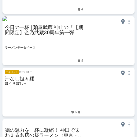
4
今日の一杯 | 麺屋武蔵 神山の「【期
間限定】金乃武蔵30周年第一弾
『越前蟹ら〜麺』（3300円）」 | ラ
ーメンデータベース
ラーメンデータベース
5
駅から51 m
エキメシ！
汁なし担々麺
ほうきぼし＋
5
0
鶏の魅力を一杯に凝縮！ 神田で味
わえる名店の昼ラーメン（東京・神