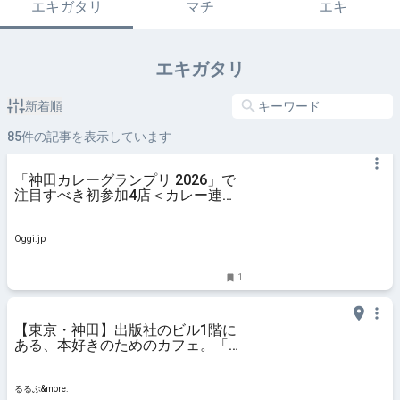
エキガタリ
マチ
エキ
エキガタリ
新着順
85
件の記事を表示しています
「神田カレーグランプリ 2026」で
注目すべき初参加4店＜カレー連載
#162＞ | Oggi.jp
Oggi.jp
1
【東京・神田】出版社のビル1階に
ある、本好きのためのカフェ。「サ
ロンクリスティ」で物語の世界を体
験｜るるぶ&more.
るるぶ&more.