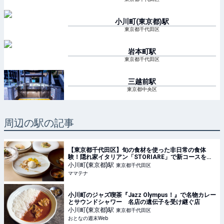
小川町(東京都)
駅
東京都千代田区
岩本町
駅
東京都千代田区
三越前
駅
東京都中央区
周辺の駅の記事
【東京都千代田区】旬の食材を使った非日常の食体
験！隠れ家イタリアン「STORIARE」で新コースを提
供開始 | ママテナ
小川町(東京都)
駅
東京都千代田区
ママテナ
小川町のジャズ喫茶『Jazz Olympus！』で名物カレー
とサウンドシャワー 名店の遺伝子を受け継ぐ店
小川町(東京都)
駅
東京都千代田区
おとなの週末Web