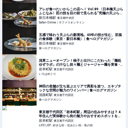
アレが食べたいからこの店へ！ Vol.89 〈日本橋天ぷら
ふじなみ〉匠の技を目の前で見られる“究極の天ぷら体
験” | Gourmet | Safari Online
新日本橋
駅
東京都中央区
Safari Online｜サファリオンライン
五感で味わう天ぷらの新境地。40年の技が生む、至福
の食体験（東京・新日本橋） | 食べログマガジン
新日本橋
駅
東京都中央区
食べログマガジン
浅草ニューオープン！柚子と出汁にこだわった「麺処
ゆずラボ」の汁なし担々麺とジャージャー麺を実食 -
いろはめぐり
岩本町
駅
東京都千代田区
いろはめぐり
神田の老舗が立ち並ぶエリアで異彩を放つ、エキゾチ
ックな空間が魅力のワインバー | 食べログマガジン
淡路町
駅
東京都千代田区
食べログマガジン
東京都千代田区「岩本町駅」周辺の住みやすさは？ 4
年住んだ実体験から街の魅力やおすすめスポットを紹
介 - LIFE LIST - 好きな街・住みたい街・私の街
岩本町
駅
東京都千代田区
LIFE LIST - 好きな街・住みたい街・私の街