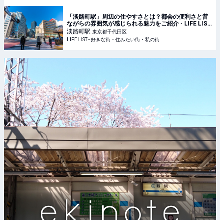
「淡路町駅」周辺の住やすさとは？都会の便利さと昔
ながらの雰囲気が感じられる魅力をご紹介 - LIFE LIST
- 好きな街・住みたい街・私の街
淡路町
駅
東京都千代田区
LIFE LIST - 好きな街・住みたい街・私の街