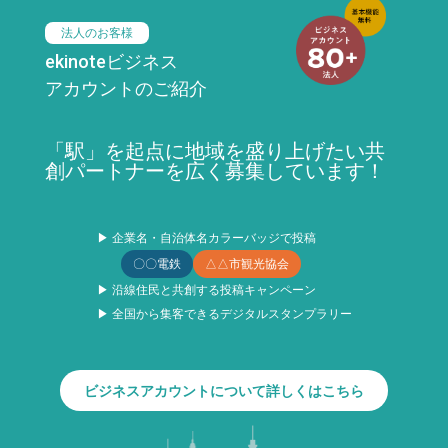
法人のお客様
ekinoteビジネス
アカウントのご紹介
「駅」を起点に地域を盛り上げたい共
創パートナーを広く募集しています！
▶ 企業名・自治体名カラーバッジで投稿
〇〇電鉄
△△市観光協会
▶ 沿線住民と共創する投稿キャンペーン
▶ 全国から集客できるデジタルスタンプラリー
ビジネスアカウントについて詳しくはこちら