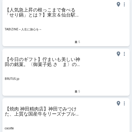
【人気急上昇の根っこまで食べる
「せり鍋」とは？】東京＆仙台駅の
おすすめ店・自宅で楽しむレシピま
で！宮城県・仙台 冬の郷土料理 |
TABIZINE～人生に旅心を～
TABIZINE～人生に旅心を～
5
【今日のギフト】佇まいも美しい神
田の銘菓。〈御菓子処 さゝま〉の
松葉最中 | ブルータス| BRUTUS.jp
BRUTUS.jp
5
【焼肉 神田精肉店】神田でみつけ
た、上質な国産牛をリーズナブルに
楽しめる精肉店直営焼肉店：
cocotte
cocotte