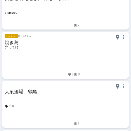
ハシゴ酒と締めのラーメン♡ ｜な
かしーの山手線一周呑み・神田編
ananweb
7
駅から85 m
エキメシ！
焼き鳥
酔ってけ
7
0
大衆酒場 鶴亀
出張
7