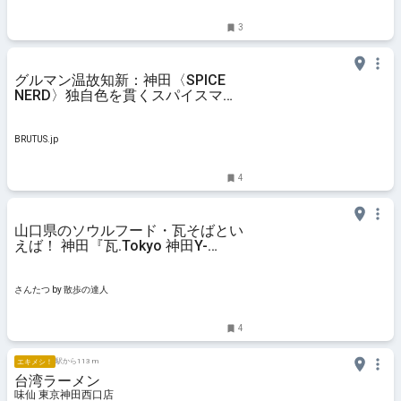
3
グルマン温故知新：神田〈SPICE
NERD〉独自色を貫くスパイスマニ
アの夢の店 | ブルータス|
BRUTUS.jp
BRUTUS.jp
4
山口県のソウルフード・瓦そばとい
えば！ 神田『瓦.Tokyo 神田Y-
STYLE』西田聡さん【上京店主のふ
るさと噺】｜さんたつ by 散歩の達
人
さんたつ by 散歩の達人
4
駅から113 m
エキメシ！
台湾ラーメン
味仙 東京神田西口店