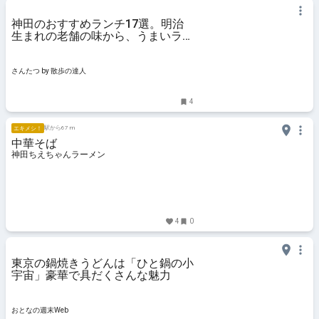
神田のおすすめランチ17選。明治
生まれの老舗の味から、うまいラー
メン、カフェごはんまで｜さんたつ
by 散歩の達人
さんたつ by 散歩の達人
4
駅から67 m
エキメシ！
中華そば
神田ちえちゃんラーメン
4
0
東京の鍋焼きうどんは「ひと鍋の小
宇宙」豪華で具だくさんな魅力
おとなの週末Web