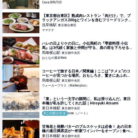
Casa BRUTUS
【東京都台東区】熟成肉レストラン「肉だけ」で、ブ
ラックアンガス200gとワインを含むフリードリンク付
のフルコースを5,000円(税込)で提供 | ママテナ
浅草橋
駅
東京都台東区
ママテナ
ハレの日よりケの日に。小伝馬町の『季節料理 小伝
馬』は3代続く家族と仲間が守る、肩の荷を下ろせる居
酒屋
馬喰横山
駅
東京都中央区
おとなの週末Web
コーヒーで旅する日本／関東編｜ここは“テメェ”のコ
ーヒーが見つかる場所。おもしろさ、驚きにあふれた
コーヒースタンド「テ」｜ウォーカープラス
馬喰横山
駅
東京都中央区
ウォーカープラス（Walkerplus）
「東」という一文字の隙間に、私は滑り込んだ。東日
本橋が私を許してくれた話｜Hiroyuki Atsumi
東日本橋
駅
東京都中央区
#この駅がすき
note（ノート）
甘海老と発酵バターのブルスケッタは必食！ あの日本
橋の連日満席店が一軒家ワインバーをオープン | 食べ
ログマガジン
東日本橋
駅
東京都中央区