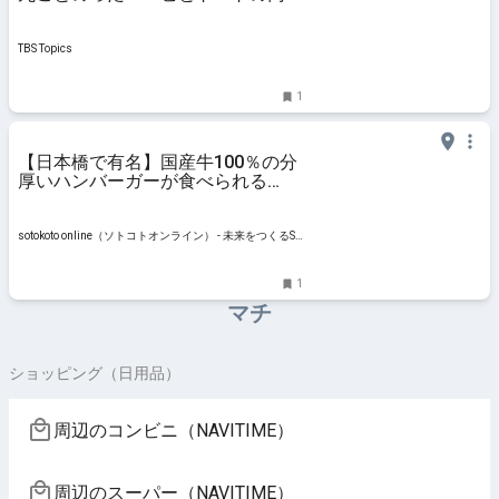
かた焼きそば」｜TBSテレビ
TBS Topics
1
【日本橋で有名】国産牛100％の分
厚いハンバーガーが食べられる
『Jack37Burger』
sotokoto online（ソトコトオンライン） - 未来をつくるSD
Gsマガジン
1
マチ
ショッピング（日用品）
周辺のコンビニ（NAVITIME）
周辺のスーパー（NAVITIME）