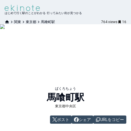
はじめて行く駅のことがわかる 行ってみたい街が見つかる
関東
東京都
馬喰町駅
764
views
16
ばくろちょう
馬喰町
駅
東京都中央区
ポスト
シェア
URLをコピー