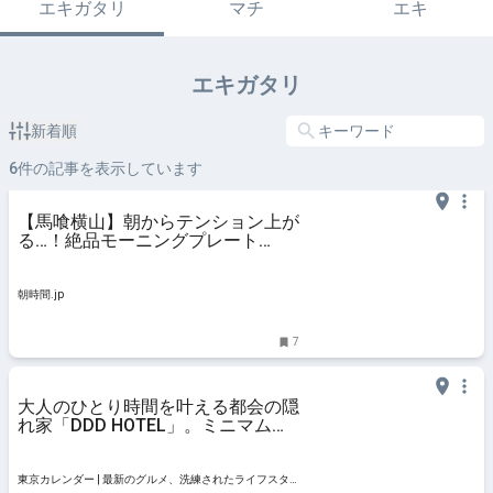
エキガタリ
マチ
エキ
エキガタリ
新着順
6
件の記事を表示しています
【馬喰横山】朝からテンション上が
る…！絶品モーニングプレート
@BERTH COFFEE【vol.558】 - 朝
時間.jp
朝時間.jp
7
大人のひとり時間を叶える都会の隠
れ家「DDD HOTEL」。ミニマムな
空間で静寂に浸る週末ステイ
東京カレンダー | 最新のグルメ、洗練されたライフスタ