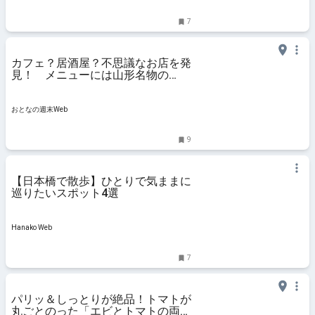
イル情報
7
カフェ？居酒屋？不思議なお店を発
見！ メニューには山形名物の
数々、バスクチーズケーキがあった
り - おとなの週末Web
おとなの週末Web
9
【日本橋で散歩】ひとりで気ままに
巡りたいスポット4選
Hanako Web
7
パリッ＆しっとりが絶品！トマトが
丸ごとのった「エビとトマトの両面