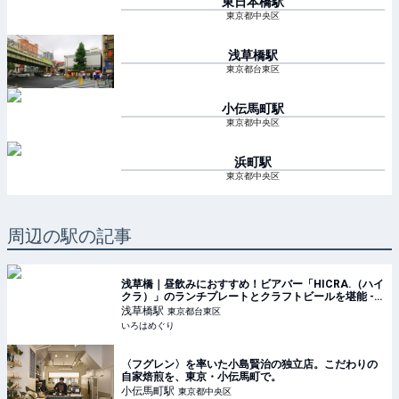
東日本橋
駅
東京都中央区
浅草橋
駅
東京都台東区
小伝馬町
駅
東京都中央区
浜町
駅
東京都中央区
周辺の駅の記事
浅草橋｜昼飲みにおすすめ！ビアバー「HICRA.（ハイ
クラ）」のランチプレートとクラフトビールを堪能 -
いろはめぐり
浅草橋
駅
東京都台東区
いろはめぐり
〈フグレン〉を率いた小島賢治の独立店。こだわりの
自家焙煎を、東京・小伝馬町で。
小伝馬町
駅
東京都中央区