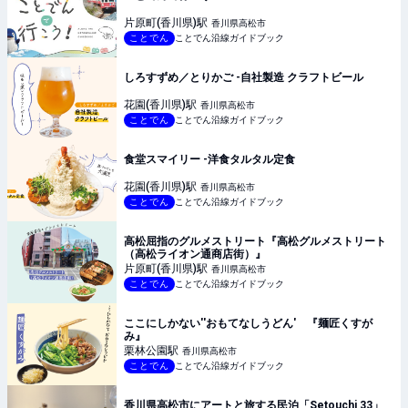
片原町(香川県)
駅
香川県高松市
ことでん
ことでん沿線ガイドブック
しろすずめ／とりかご -自社製造 クラフトビール
花園(香川県)
駅
香川県高松市
ことでん
ことでん沿線ガイドブック
食堂スマイリー -洋食タルタル定食
花園(香川県)
駅
香川県高松市
ことでん
ことでん沿線ガイドブック
高松屈指のグルメストリート『高松グルメストリート
（高松ライオン通商店街）』
片原町(香川県)
駅
香川県高松市
ことでん
ことでん沿線ガイドブック
ここにしかない''おもてなしうどん' 『麺匠くすが
み』
栗林公園
駅
香川県高松市
ことでん
ことでん沿線ガイドブック
香川県高松市にアートと旅する民泊「Setouchi 33」