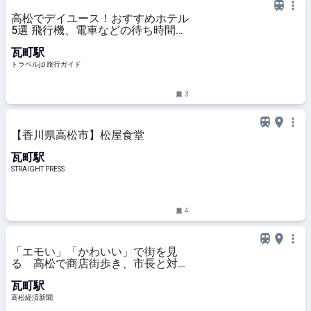
高松でデイユース！おすすめホテル
5選 飛行機、電車などの待ち時間に
も◎ | トラベルjp 旅行ガイド
瓦町駅
トラベルjp 旅行ガイド
3
【香川県高松市】松屋食堂
瓦町駅
STRAIGHT PRESS
4
「エモい」「かわいい」で街を見
る 高松で商店街歩き、市長と対話
も
瓦町駅
高松経済新聞