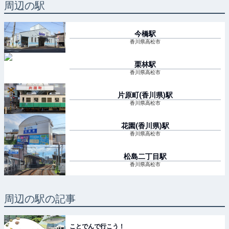
周辺の駅
今橋
駅
香川県高松市
栗林
駅
香川県高松市
片原町(香川県)
駅
香川県高松市
花園(香川県)
駅
香川県高松市
松島二丁目
駅
香川県高松市
周辺の駅の記事
ことでんで行こう！