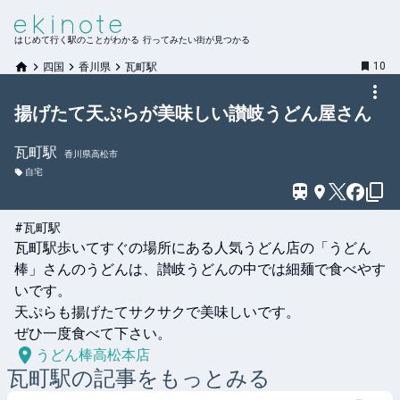
はじめて行く駅のことがわかる 行ってみたい街が見つかる
10
四国
香川県
瓦町駅
揚げたて天ぷらが美味しい讃岐うどん屋さん
瓦町
駅
香川県高松市
自宅
#瓦町駅
瓦町駅歩いてすぐの場所にある人気うどん店の「うどん
棒」さんのうどんは、讃岐うどんの中では細麺で食べやす
いです。

天ぷらも揚げたてサクサクで美味しいです。

ぜひ一度食べて下さい。
うどん棒高松本店
瓦町
駅の記事をもっとみる