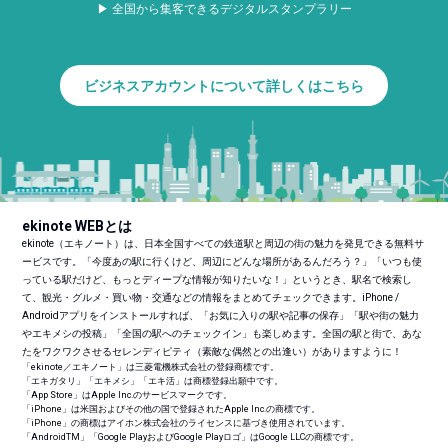
▶ 全国から集客できるデジタルスタンプラリー
ビジネスアカウントについて詳しくはこちら
ekinote WEBとは
ekinote（エキノート）は、日本全国すべての鉄道駅と周辺の街の魅力を発見できる無料サ
ービスです。「今度あの駅に行くけど、周辺にどんな場所があるんだろう？」「いつも使
っている駅だけど、もっとディープな情報が知りたいな！」というとき、駅名で検索し
て、観光・グルメ・買い物・交通などの情報をまとめてチェックできます。iPhone /
Androidアプリをインストールすれば、「お気に入りの駅や記事の保存」「駅や街の魅力
やエキメシの投稿」「全国の駅へのチェックイン」も楽しめます。全国の駅と街で、あな
たをワクワクさせるセレンディピティ（素敵な偶然との出逢い）がありますように！
「ekinote／エキノート」は三菱電機株式会社の登録商標です。
「エキガタリ」「エキメシ」「エキ活」は商標登録出願中です。
「App Store」はApple Inc.のサービスマークです。
「iPhone」は米国およびその他の国で登録されたApple Inc.の商標です。
「iPhone」の商標はアイホン株式会社のライセンスに基づき使用されています。
「Android
TM
」「Google PlayおよびGoogle Playロゴ」はGoogle LLCの商標です。