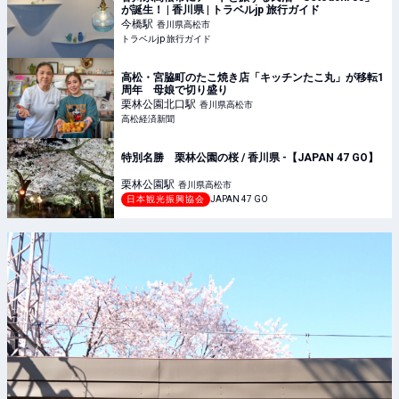
が誕生！ | 香川県 | トラベルjp 旅行ガイド
今橋
駅
香川県高松市
トラベルjp 旅行ガイド
高松・宮脇町のたこ焼き店「キッチンたこ丸」が移転1
周年 母娘で切り盛り
栗林公園北口
駅
香川県高松市
高松経済新聞
特別名勝 栗林公園の桜 / 香川県 -【JAPAN 47 GO】
栗林公園
駅
香川県高松市
日本観光振興協会
JAPAN 47 GO