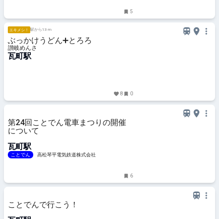
5
駅から13 m
エキメシ！
ぶっかけうどん➕とろろ
讃岐めんさ
瓦町駅
8
0
第24回ことでん電車まつりの開催
について
瓦町駅
ことでん
高松琴平電気鉄道株式会社
6
ことでんで行こう！