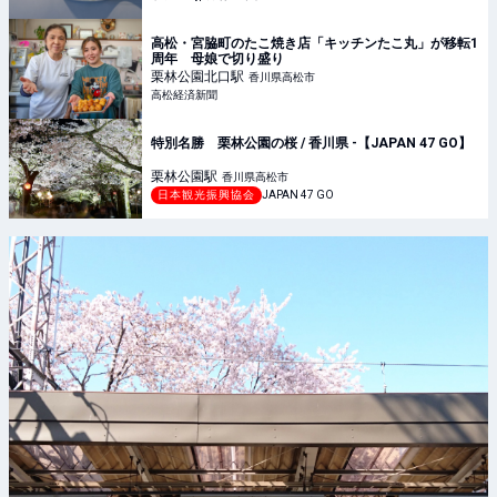
高松・宮脇町のたこ焼き店「キッチンたこ丸」が移転1
周年 母娘で切り盛り
栗林公園北口
駅
香川県高松市
高松経済新聞
特別名勝 栗林公園の桜 / 香川県 -【JAPAN 47 GO】
栗林公園
駅
香川県高松市
日本観光振興協会
JAPAN 47 GO