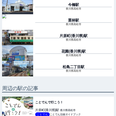
今橋
駅
香川県高松市
栗林
駅
香川県高松市
片原町(香川県)
駅
香川県高松市
花園(香川県)
駅
香川県高松市
松島二丁目
駅
香川県高松市
周辺の駅の記事
ことでんで行こう！
片原町(香川県)
駅
香川県高松市
ことでん
ことでん沿線ガイドブック