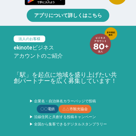
アプリについて詳しくはこちら
法人のお客様
ekinoteビジネス
アカウントのご紹介
「駅」を起点に地域を盛り上げたい共
創パートナーを広く募集しています！
▶ 企業名・自治体名カラーバッジで投稿
〇〇電鉄
△△市観光協会
▶ 沿線住民と共創する投稿キャンペーン
▶ 全国から集客できるデジタルスタンプラリー