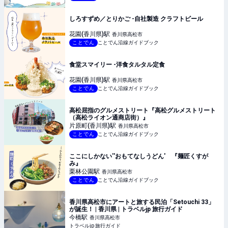
しろすずめ／とりかご -自社製造 クラフトビール
花園(香川県)
駅
香川県高松市
ことでん
ことでん沿線ガイドブック
食堂スマイリー -洋食タルタル定食
花園(香川県)
駅
香川県高松市
ことでん
ことでん沿線ガイドブック
高松屈指のグルメストリート『高松グルメストリート
（高松ライオン通商店街）』
片原町(香川県)
駅
香川県高松市
ことでん
ことでん沿線ガイドブック
ここにしかない''おもてなしうどん' 『麺匠くすが
み』
栗林公園
駅
香川県高松市
ことでん
ことでん沿線ガイドブック
香川県高松市にアートと旅する民泊「Setouchi 33」
が誕生！ | 香川県 | トラベルjp 旅行ガイド
今橋
駅
香川県高松市
トラベルjp 旅行ガイド