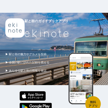
駅と街のガイドブックアプリ
▶ 駅と街の魅力やグルメを投稿
▶ 全国の駅に訪れた記録を残せる
▶ あらゆる駅と街の情報を確認