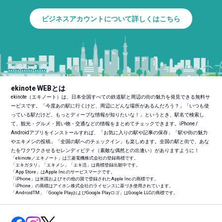
ビジネスアカウントについて詳しくはこちら
ekinote WEBとは
ekinote（エキノート）は、日本全国すべての鉄道駅と周辺の街の魅力を発見できる無料サ
ービスです。「今度あの駅に行くけど、周辺にどんな場所があるんだろう？」「いつも使
っている駅だけど、もっとディープな情報が知りたいな！」というとき、駅名で検索し
て、観光・グルメ・買い物・交通などの情報をまとめてチェックできます。iPhone /
Androidアプリをインストールすれば、「お気に入りの駅や記事の保存」「駅や街の魅力
やエキメシの投稿」「全国の駅へのチェックイン」も楽しめます。全国の駅と街で、あな
たをワクワクさせるセレンディピティ（素敵な偶然との出逢い）がありますように！
「ekinote／エキノート」は三菱電機株式会社の登録商標です。
「エキガタリ」「エキメシ」「エキ活」は商標登録出願中です。
「App Store」はApple Inc.のサービスマークです。
「iPhone」は米国およびその他の国で登録されたApple Inc.の商標です。
「iPhone」の商標はアイホン株式会社のライセンスに基づき使用されています。
「Android
TM
」「Google PlayおよびGoogle Playロゴ」はGoogle LLCの商標です。