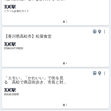
も◎ | トラベルjp 旅行ガイド
瓦町駅
トラベルjp 旅行ガイド
3
【香川県高松市】松屋食堂
瓦町駅
STRAIGHT PRESS
4
「エモい」「かわいい」で街を見
る 高松で商店街歩き、市長と対話
も
瓦町駅
高松経済新聞
5