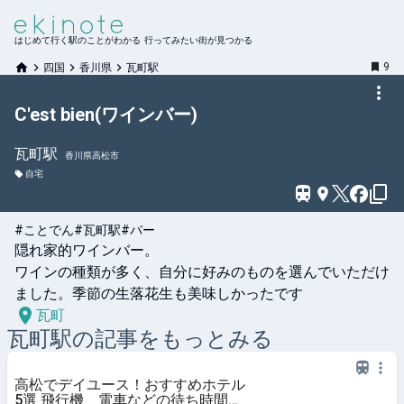
はじめて行く駅のことがわかる 行ってみたい街が見つかる
9
四国
香川県
瓦町駅
C'est bien(ワインバー)
瓦町
駅
香川県高松市
自宅
#ことでん
#瓦町駅
#バー
隠れ家的ワインバー。

ワインの種類が多く、自分に好みのものを選んでいただけ
ました。季節の生落花生も美味しかったです
瓦町
瓦町
駅の記事をもっとみる
高松でデイユース！おすすめホテル
5選 飛行機、電車などの待ち時間に