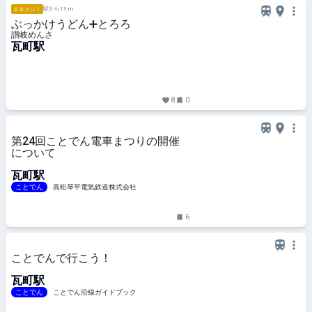
駅から13 m
エキメシ！
ぶっかけうどん➕とろろ
讃岐めんさ
瓦町駅
8
0
第24回ことでん電車まつりの開催
について
瓦町駅
ことでん
高松琴平電気鉄道株式会社
6
ことでんで行こう！
瓦町駅
ことでん
ことでん沿線ガイドブック