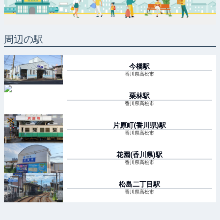
周辺の駅
今橋
駅
香川県高松市
栗林
駅
香川県高松市
片原町(香川県)
駅
香川県高松市
花園(香川県)
駅
香川県高松市
松島二丁目
駅
香川県高松市