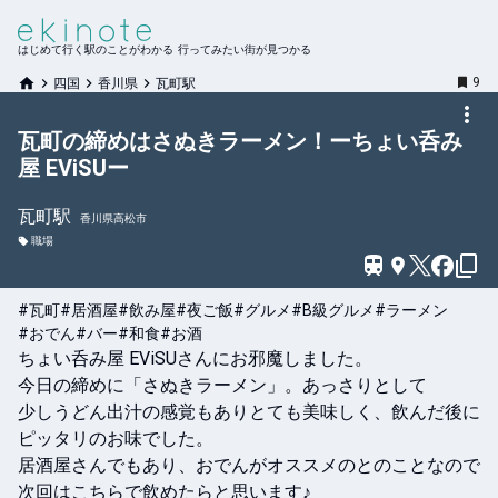
はじめて行く駅のことがわかる 行ってみたい街が見つかる
9
四国
香川県
瓦町駅
瓦町の締めはさぬきラーメン！ーちょい呑み
屋 EViSUー
瓦町
駅
香川県高松市
職場
#瓦町
#居酒屋
#飲み屋
#夜ご飯
#グルメ
#B級グルメ
#ラーメン
#おでん
#バー
#和食
#お酒
ちょい呑み屋 EViSUさんにお邪魔しました。

今日の締めに「さぬきラーメン」。あっさりとして

少しうどん出汁の感覚もありとても美味しく、飲んだ後に
ピッタリのお味でした。

居酒屋さんでもあり、おでんがオススメのとのことなので
次回はこちらで飲めたらと思います♪