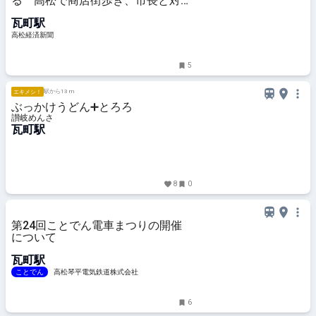
る 高松で商店街歩き、市長と対話
も
瓦町駅
高松経済新聞
5
駅から13 m
エキメシ！
ぶっかけうどん➕とろろ
讃岐めんさ
瓦町駅
8
0
第24回ことでん電車まつりの開催
について
瓦町駅
ことでん
高松琴平電気鉄道株式会社
6