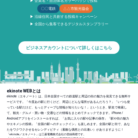
▶ 企業名・自治体名カラーバッジで投稿
〇〇電鉄
△△市観光協会
▶ 沿線住民と共創する投稿キャンペーン
▶ 全国から集客できるデジタルスタンプラリー
ビジネスアカウントについて詳しくはこちら
ekinote WEBとは
ekinote（エキノート）は、日本全国すべての鉄道駅と周辺の街の魅力を発見できる無料サ
ービスです。「今度あの駅に行くけど、周辺にどんな場所があるんだろう？」「いつも使
っている駅だけど、もっとディープな情報が知りたいな！」というとき、駅名で検索し
て、観光・グルメ・買い物・交通などの情報をまとめてチェックできます。iPhone /
Androidアプリをインストールすれば、「お気に入りの駅や記事の保存」「駅や街の魅力
やエキメシの投稿」「全国の駅へのチェックイン」も楽しめます。全国の駅と街で、あな
たをワクワクさせるセレンディピティ（素敵な偶然との出逢い）がありますように！
「ekinote／エキノート」は三菱電機株式会社の登録商標です。