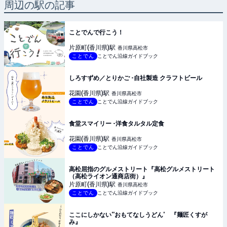
周辺の駅の記事
ことでんで行こう！
片原町(香川県)
駅
香川県高松市
ことでん
ことでん沿線ガイドブック
しろすずめ／とりかご -自社製造 クラフトビール
花園(香川県)
駅
香川県高松市
ことでん
ことでん沿線ガイドブック
食堂スマイリー -洋食タルタル定食
花園(香川県)
駅
香川県高松市
ことでん
ことでん沿線ガイドブック
高松屈指のグルメストリート『高松グルメストリート
（高松ライオン通商店街）』
片原町(香川県)
駅
香川県高松市
ことでん
ことでん沿線ガイドブック
ここにしかない''おもてなしうどん' 『麺匠くすが
み』