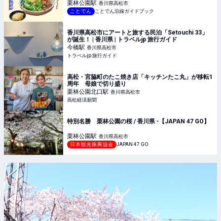
栗林公園
駅
香川県高松市
ことでん
ことでん沿線ガイドブック
香川県高松市にアートと旅する民泊「Setouchi 33」
が誕生！ | 香川県 | トラベルjp 旅行ガイド
今橋
駅
香川県高松市
トラベルjp 旅行ガイド
高松・宮脇町のたこ焼き店「キッチンたこ丸」が移転1
周年 母娘で切り盛り
栗林公園北口
駅
香川県高松市
高松経済新聞
特別名勝 栗林公園の桜 / 香川県 -【JAPAN 47 GO】
栗林公園
駅
香川県高松市
日本観光振興協会
JAPAN 47 GO