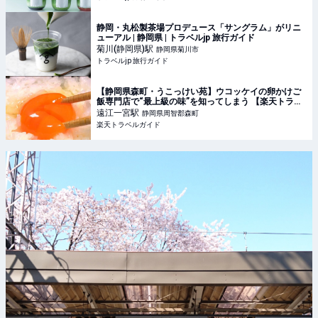
静岡・丸松製茶場プロデュース「サングラム」がリニ
ューアル | 静岡県 | トラベルjp 旅行ガイド
菊川(静岡県)
駅
静岡県菊川市
トラベルjp 旅行ガイド
【静岡県森町・うこっけい苑】ウコッケイの卵かけご
飯専門店で“最上級の味”を知ってしまう 【楽天トラベ
ル】
遠江一宮
駅
静岡県周智郡森町
楽天トラベルガイド