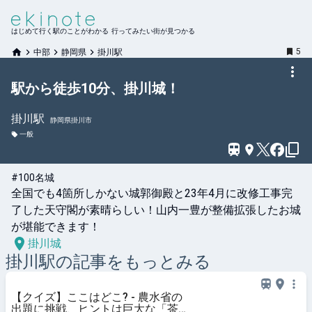
はじめて行く駅のことがわかる 行ってみたい街が見つかる
5
中部
静岡県
掛川駅
駅から徒歩10分、掛川城！
掛川
駅
静岡県掛川市
一般
#100名城
全国でも4箇所しかない城郭御殿と23年4月に改修工事完
了した天守閣が素晴らしい！山内一豊が整備拡張したお城
が堪能できます！
掛川城
掛川
駅の記事をもっとみる
【クイズ】ここはどこ? - 農水省の
出題に挑戦、ヒントは巨大な「茶」