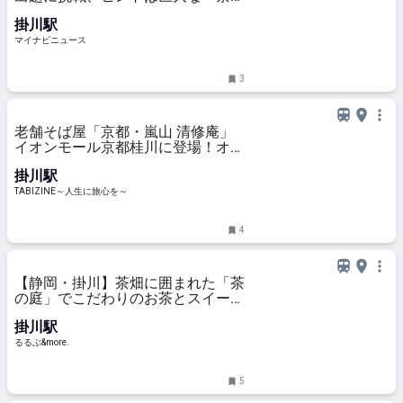
の文字
掛川駅
マイナビニュース
3
老舗そば屋「京都・嵐山 清修庵」
イオンモール京都桂川に登場！オー
プン記念特別価格のメニューもあり
掛川駅
| TABIZINE～人生に旅心を～
TABIZINE～人生に旅心を～
4
【静岡・掛川】茶畑に囲まれた「茶
の庭」でこだわりのお茶とスイーツ
を楽しむ｜るるぶ&more.
掛川駅
るるぶ&more.
5