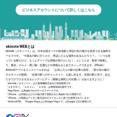
ビジネスアカウントについて詳しくはこちら
ekinote WEBとは
ekinote（エキノート）は、日本全国すべての鉄道駅と周辺の街の魅力を発見できる無料サ
ービスです。「今度あの駅に行くけど、周辺にどんな場所があるんだろう？」「いつも使
っている駅だけど、もっとディープな情報が知りたいな！」というとき、駅名で検索し
て、観光・グルメ・買い物・交通などの情報をまとめてチェックできます。iPhone /
Androidアプリをインストールすれば、「お気に入りの駅や記事の保存」「駅や街の魅力
やエキメシの投稿」「全国の駅へのチェックイン」も楽しめます。全国の駅と街で、あな
たをワクワクさせるセレンディピティ（素敵な偶然との出逢い）がありますように！
「ekinote／エキノート」は三菱電機株式会社の登録商標です。
「エキガタリ」「エキメシ」「エキ活」は商標登録出願中です。
「App Store」はApple Inc.のサービスマークです。
「iPhone」は米国およびその他の国で登録されたApple Inc.の商標です。
「iPhone」の商標はアイホン株式会社のライセンスに基づき使用されています。
「Android
TM
」「Google PlayおよびGoogle Playロゴ」はGoogle LLCの商標です。