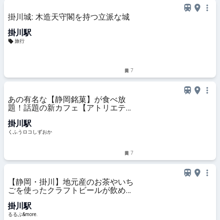
掛川城: 木造天守閣を持つ立派な城
掛川駅
旅行
7
あの有名な【静岡銘菓】が食べ放
題！話題の新カフェ【アトリエテラ
ス】に行ってみた！「ここでしか食
掛川駅
べられない」レア系スイーツも | く
ふうロコしずおか
くふうロコしずおか
7
【静岡・掛川】地元産のお茶やいち
ごを使ったクラフトビールが飲め
る！ゴキゲンなビアバー「BUCKET
掛川駅
HERE」｜るるぶ&more.
るるぶ&more.