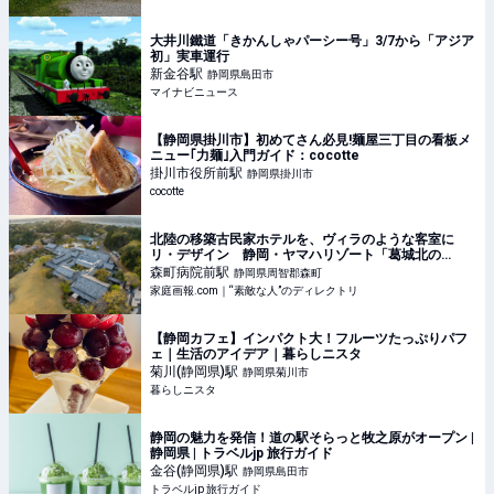
大井川鐵道「きかんしゃパーシー号」3/7から「アジア
初」実車運行
新金谷
駅
静岡県島田市
マイナビニュース
【静岡県掛川市】初めてさん必見!麺屋三丁目の看板メ
ニュー｢力麺｣入門ガイド：cocotte
掛川市役所前
駅
静岡県掛川市
cocotte
北陸の移築古民家ホテルを、ヴィラのような客室に
リ・デザイン 静岡・ヤマハリゾート「葛城北の
丸」 ※宿泊プレゼントあり | 家庭画報.com｜“素敵な
森町病院前
駅
静岡県周智郡森町
人”のディレクトリ
家庭画報.com｜“素敵な人”のディレクトリ
【静岡カフェ】インパクト大！フルーツたっぷりパフ
ェ｜生活のアイデア｜暮らしニスタ
菊川(静岡県)
駅
静岡県菊川市
暮らしニスタ
静岡の魅力を発信！道の駅そらっと牧之原がオープン |
静岡県 | トラベルjp 旅行ガイド
金谷(静岡県)
駅
静岡県島田市
トラベルjp 旅行ガイド