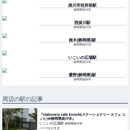
掛川市役所前
駅
静岡県掛川市
西掛川
駅
静岡県掛川市
桜木(静岡県)
駅
静岡県掛川市
いこいの広場
駅
静岡県掛川市
愛野(静岡県)
駅
静岡県袋井市
周辺の駅の記事
『stationery cafe konohi(ステーショナリー カフェ コ
ノヒ)＠静岡県掛川市』
いこいの広場
駅
静岡県掛川市
パーマかけすぎ