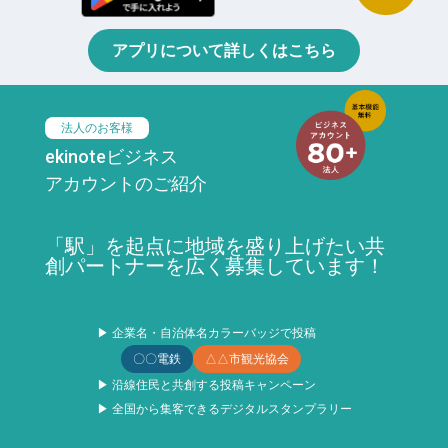
アプリについて詳しくはこちら
法人のお客様
ekinoteビジネス
アカウントのご紹介
「駅」を起点に地域を盛り上げたい共
創パートナーを広く募集しています！
▶ 企業名・自治体名カラーバッジで投稿
〇〇電鉄
△△市観光協会
▶ 沿線住民と共創する投稿キャンペーン
▶ 全国から集客できるデジタルスタンプラリー