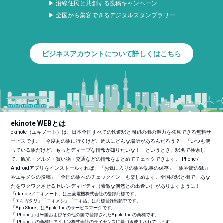
▶ 沿線住民と共創する投稿キャンペーン
▶ 全国から集客できるデジタルスタンプラリー
ビジネスアカウントについて詳しくはこちら
ekinote WEBとは
ekinote（エキノート）は、日本全国すべての鉄道駅と周辺の街の魅力を発見できる無料サ
ービスです。「今度あの駅に行くけど、周辺にどんな場所があるんだろう？」「いつも使
っている駅だけど、もっとディープな情報が知りたいな！」というとき、駅名で検索し
て、観光・グルメ・買い物・交通などの情報をまとめてチェックできます。iPhone /
Androidアプリをインストールすれば、「お気に入りの駅や記事の保存」「駅や街の魅力
やエキメシの投稿」「全国の駅へのチェックイン」も楽しめます。全国の駅と街で、あな
たをワクワクさせるセレンディピティ（素敵な偶然との出逢い）がありますように！
「ekinote／エキノート」は三菱電機株式会社の登録商標です。
「エキガタリ」「エキメシ」「エキ活」は商標登録出願中です。
「App Store」はApple Inc.のサービスマークです。
「iPhone」は米国およびその他の国で登録されたApple Inc.の商標です。
「iPhone」の商標はアイホン株式会社のライセンスに基づき使用されています。