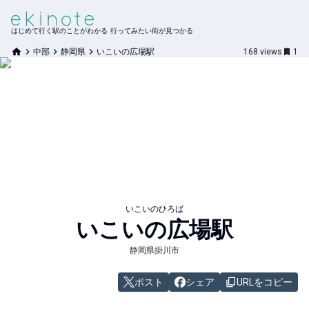
はじめて行く駅のことがわかる 行ってみたい街が見つかる
中部
静岡県
いこいの広場駅
168
views
1
いこいのひろば
いこいの広場
駅
静岡県掛川市
ポスト
シェア
URLをコピー