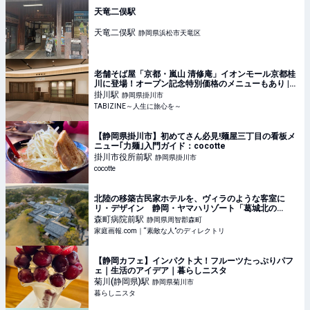
天竜二俣駅
天竜二俣
駅
静岡県浜松市天竜区
老舗そば屋「京都・嵐山 清修庵」イオンモール京都桂
川に登場！オープン記念特別価格のメニューもあり |
TABIZINE～人生に旅心を～
掛川
駅
静岡県掛川市
TABIZINE～人生に旅心を～
【静岡県掛川市】初めてさん必見!麺屋三丁目の看板メ
ニュー｢力麺｣入門ガイド：cocotte
掛川市役所前
駅
静岡県掛川市
cocotte
北陸の移築古民家ホテルを、ヴィラのような客室に
リ・デザイン 静岡・ヤマハリゾート「葛城北の
丸」 ※宿泊プレゼントあり | 家庭画報.com｜“素敵な
森町病院前
駅
静岡県周智郡森町
人”のディレクトリ
家庭画報.com｜“素敵な人”のディレクトリ
【静岡カフェ】インパクト大！フルーツたっぷりパフ
ェ｜生活のアイデア｜暮らしニスタ
菊川(静岡県)
駅
静岡県菊川市
暮らしニスタ