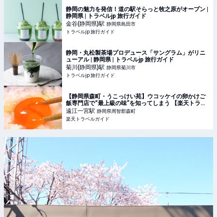
静岡の魅力を発信！道の駅そらっと牧之原がオープン |
静岡県 | トラベルjp 旅行ガイド
金谷(静岡県)
駅
静岡県島田市
トラベルjp 旅行ガイド
静岡・丸松製茶場プロデュース「サングラム」がリニ
ューアル | 静岡県 | トラベルjp 旅行ガイド
菊川(静岡県)
駅
静岡県菊川市
トラベルjp 旅行ガイド
【静岡県森町・うこっけい苑】ウコッケイの卵かけご
飯専門店で“最上級の味”を知ってしまう 【楽天トラベ
ル】
遠江一宮
駅
静岡県周智郡森町
楽天トラベルガイド