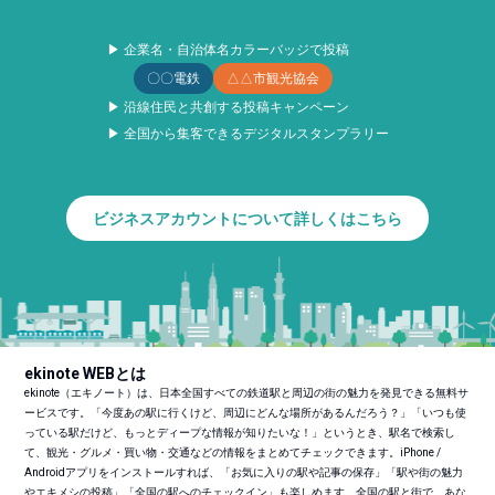
▶ 企業名・自治体名カラーバッジで投稿
〇〇電鉄
△△市観光協会
▶ 沿線住民と共創する投稿キャンペーン
▶ 全国から集客できるデジタルスタンプラリー
ビジネスアカウントについて詳しくはこちら
ekinote WEBとは
ekinote（エキノート）は、日本全国すべての鉄道駅と周辺の街の魅力を発見できる無料サ
ービスです。「今度あの駅に行くけど、周辺にどんな場所があるんだろう？」「いつも使
っている駅だけど、もっとディープな情報が知りたいな！」というとき、駅名で検索し
て、観光・グルメ・買い物・交通などの情報をまとめてチェックできます。iPhone /
Androidアプリをインストールすれば、「お気に入りの駅や記事の保存」「駅や街の魅力
やエキメシの投稿」「全国の駅へのチェックイン」も楽しめます。全国の駅と街で、あな