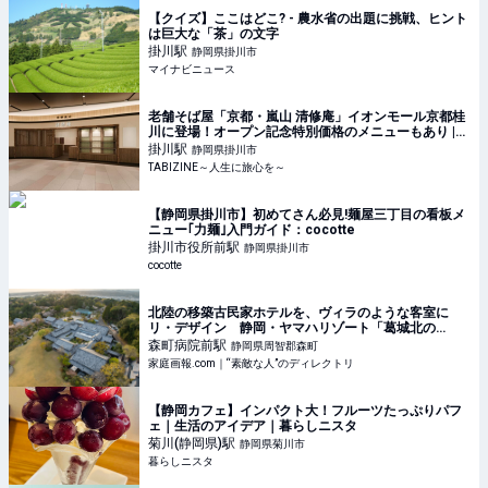
【クイズ】ここはどこ? - 農水省の出題に挑戦、ヒント
は巨大な「茶」の文字
掛川
駅
静岡県掛川市
マイナビニュース
老舗そば屋「京都・嵐山 清修庵」イオンモール京都桂
川に登場！オープン記念特別価格のメニューもあり |
TABIZINE～人生に旅心を～
掛川
駅
静岡県掛川市
TABIZINE～人生に旅心を～
【静岡県掛川市】初めてさん必見!麺屋三丁目の看板メ
ニュー｢力麺｣入門ガイド：cocotte
掛川市役所前
駅
静岡県掛川市
cocotte
北陸の移築古民家ホテルを、ヴィラのような客室に
リ・デザイン 静岡・ヤマハリゾート「葛城北の
丸」 ※宿泊プレゼントあり | 家庭画報.com｜“素敵な
森町病院前
駅
静岡県周智郡森町
人”のディレクトリ
家庭画報.com｜“素敵な人”のディレクトリ
【静岡カフェ】インパクト大！フルーツたっぷりパフ
ェ｜生活のアイデア｜暮らしニスタ
菊川(静岡県)
駅
静岡県菊川市
暮らしニスタ