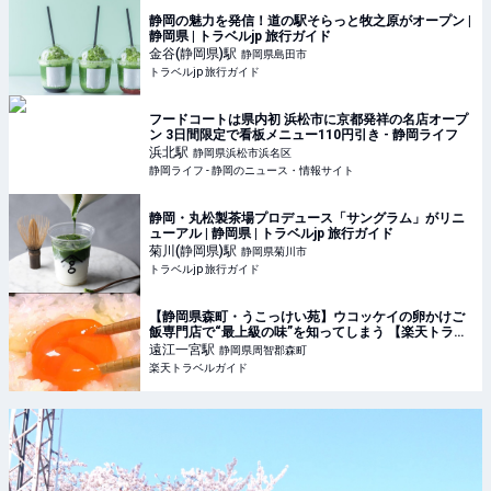
静岡の魅力を発信！道の駅そらっと牧之原がオープン |
静岡県 | トラベルjp 旅行ガイド
金谷(静岡県)
駅
静岡県島田市
トラベルjp 旅行ガイド
フードコートは県内初 浜松市に京都発祥の名店オープ
ン 3日間限定で看板メニュー110円引き - 静岡ライフ
浜北
駅
静岡県浜松市浜名区
静岡ライフ - 静岡のニュース・情報サイト
静岡・丸松製茶場プロデュース「サングラム」がリニ
ューアル | 静岡県 | トラベルjp 旅行ガイド
菊川(静岡県)
駅
静岡県菊川市
トラベルjp 旅行ガイド
【静岡県森町・うこっけい苑】ウコッケイの卵かけご
飯専門店で“最上級の味”を知ってしまう 【楽天トラベ
ル】
遠江一宮
駅
静岡県周智郡森町
楽天トラベルガイド