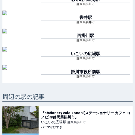
静岡県掛川市
袋井
駅
静岡県袋井市
西掛川
駅
静岡県掛川市
いこいの広場
駅
静岡県掛川市
掛川市役所前
駅
静岡県掛川市
周辺の駅の記事
『stationery cafe konohi(ステーショナリー カフェ コ
ノヒ)＠静岡県掛川市』
いこいの広場
駅
静岡県掛川市
パーマかけすぎ